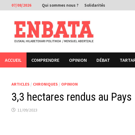
Passer
07/08/2026
Qui sommes nous ?
Solidarités
au
contenu
ACCUEIL
COMPRENDRE
OPINION
DÉBAT
TARTA
ARTICLES
/
CHRONIQUES
/
OPINION
3,3 hectares rendus au Pays 
11/09/2023