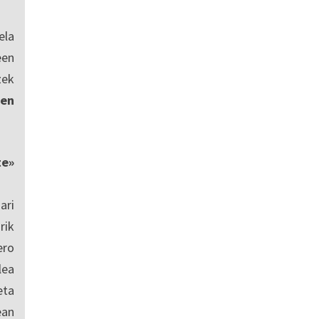
ela
een
zek
en
te»
ari
rik
ero
lea
eta
ean