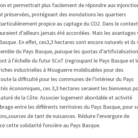
ion et permettrait plus facilement de répondre aux injonctio
 préservées, protégeant des inondations les quartiers
 particulièrement propice au captage du CO2. Dans le contex
auraient d’ailleurs jamais été accordées. Mais les avantages
Basque. En effet, ces3,3 hectares sont encore naturels et ils
ensemble du Pays Basque, puisque les quotas d’artificialisatio
ont à l’échelle du futur SCoT (regroupant le Pays Basque et l
riches industrielles à Mouguerre mobilisables pour des
oute la difficulté pour les communes de l’intérieur du Pays
vités économiques, ces 3,3 hectares seraient les bienvenus p
saturé de la Côte. Associer logement abordable et activité
rage entre les différents territoires du Pays Basque, pour so
ns,sources de tant de nuisances. Réduire l’envergure de
ce cette solidarité foncière au Pays Basque.