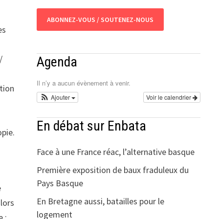
ABONNEZ-VOUS / SOUTENEZ-NOUS
es
/
Agenda
Il n’y a aucun évènement à venir.
tion
Ajouter
Voir le calendrier
En débat sur Enbata
pie.
Face à une France réac, l’alternative basque
Première exposition de baux fraduleux du
Pays Basque
e
En Bretagne aussi, batailles pour le
alors
logement
e :