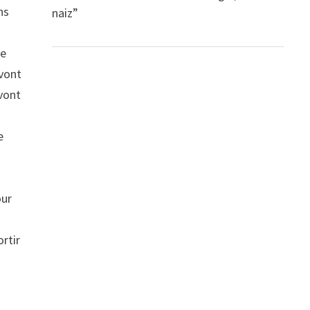
ns
naiz”
te
 vont
 vont
n
e
our
rtir