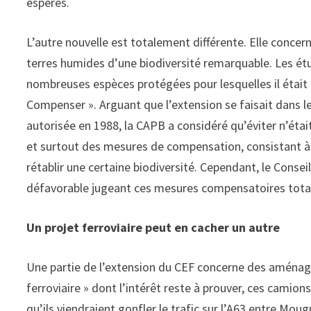
espérés.
L’autre nouvelle est totalement différente. Elle concer
terres humides d’une biodiversité remarquable. Les ét
nombreuses espèces protégées pour lesquelles il était 
Compenser ». Arguant que l’extension se faisait dans
autorisée en 1988, la CAPB a considéré qu’éviter n’éta
et surtout des mesures de compensation, consistant à 
rétablir une certaine biodiversité. Cependant, le Conse
défavorable jugeant ces mesures compensatoires totale
Un projet ferroviaire peut en cacher un autre
Une partie de l’extension du CEF concerne des aména
ferroviaire » dont l’intérêt reste à prouver, ces camion
qu’ils viendraient gonfler le trafic sur l’A63 entre Moug