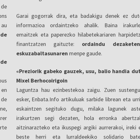
 de
ons
Garai gogorrak dira, eta badakigu denek ez dut
 au
informazioa ordaintzeko ahalik. Baina irakurl
 de
emaitzek eta paperezko hilabetekariaren harpidet
finantzatzen gaituzte:
ordaindu dezaketen
eskuzabaltasunaren
menpe gaude.
nde
«Preziorik gabeko gauzek, usu, balio handia du
ous
Mixel Berhocoirigoin
 en
Laguntza hau ezinbestekoa zaigu. Zuen sustengu
 de
esker, Enbata.Info artikuluak sarbide librean eta urri
ne,
eskaintzen segituko dugu, milaka lagunek ast
rer
irakurtzen segi dezaten, hola erronka abertza
rte
aitzinarazteko eta ikuspegi argiki aurrerakoi, ireki 
beste herri eta lurraldeekiko solidario bat