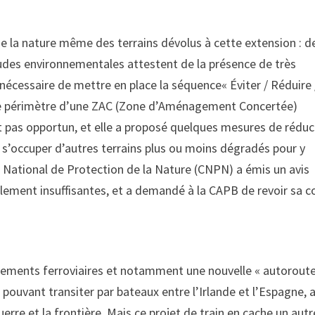
ne la nature même des terrains dévolus à cette extension : d
udes environnementales attestent de la présence de très
nécessaire de mettre en place la séquence« Éviter / Réduire 
 le périmètre d’une ZAC (Zone d’Aménagement Concertée)
it pas opportun, et elle a proposé quelques mesures de réduc
s’occuper d’autres terrains plus ou moins dégradés pour y
il National de Protection de la Nature (CNPN) a émis un avis
ment insuffisantes, et a demandé à la CAPB de revoir sa co
gements ferroviaires et notamment une nouvelle « autorout
s pouvant transiter par bateaux entre l’Irlande et l’Espagne, 
uerre et la frontière. Mais ce projet de train en cache un autr