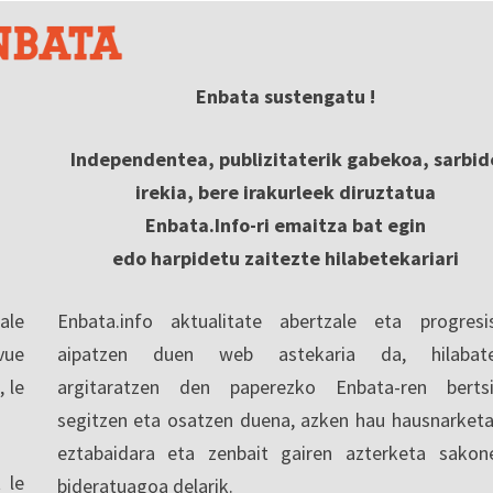
Enbata sustengatu !
Independentea, publizitaterik gabekoa, sarbid
irekia, bere irakurleek diruztatua
Enbata.Info-ri emaitza bat egin
edo harpidetu zaitezte hilabetekariari
ale
Enbata.info aktualitate abertzale eta progresi
vue
aipatzen duen web astekaria da, hilabate
, le
argitaratzen den paperezko Enbata-ren berts
segitzen eta osatzen duena, azken hau hausnarketa
eztabaidara eta zenbait gairen azterketa sakon
 le
bideratuagoa delarik.