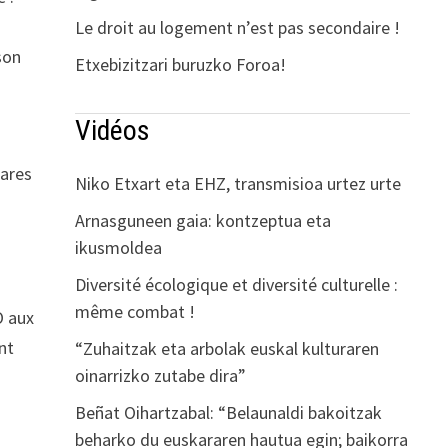
Le droit au logement n’est pas secondaire !
son
Etxebizitzari buruzko Foroa!
Vidéos
tares
Niko Etxart eta EHZ, transmisioa urtez urte
Arnasguneen gaia: kontzeptua eta
ikusmoldea
Diversité écologique et diversité culturelle :
même combat !
O aux
nt
“Zuhaitzak eta arbolak euskal kulturaren
oinarrizko zutabe dira”
Beñat Oihartzabal: “Belaunaldi bakoitzak
beharko du euskararen hautua egin; baikorra