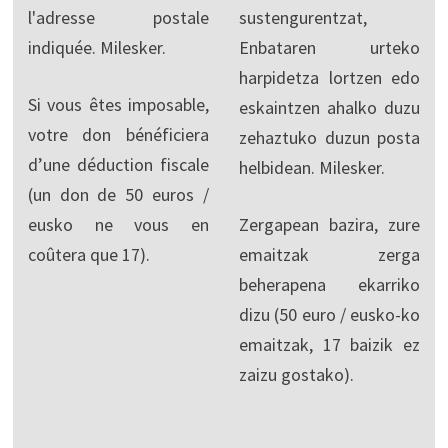
l'adresse postale
sustengurentzat,
indiquée. Milesker.
Enbataren urteko
harpidetza lortzen edo
Si vous êtes imposable,
eskaintzen ahalko duzu
votre don bénéficiera
zehaztuko duzun posta
d’une déduction fiscale
helbidean. Milesker.
(un don de 50 euros /
eusko ne vous en
Zergapean bazira, zure
coûtera que 17).
emaitzak zerga
beherapena ekarriko
dizu (50 euro / eusko-ko
emaitzak, 17 baizik ez
zaizu gostako).