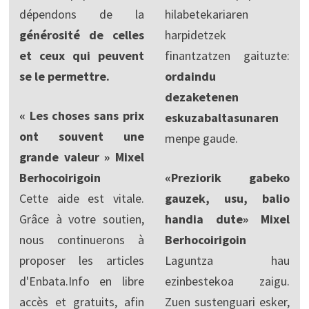
dépendons de la
hilabetekariaren
générosité de celles
harpidetzek
et ceux qui peuvent
finantzatzen gaituzte:
se le permettre.
ordaindu
dezaketenen
« Les choses sans prix
eskuzabaltasunaren
ont souvent une
menpe gaude.
grande valeur » Mixel
Berhocoirigoin
«Preziorik gabeko
Cette aide est vitale.
gauzek, usu, balio
Grâce à votre soutien,
handia dute» Mixel
nous continuerons à
Berhocoirigoin
proposer les articles
Laguntza hau
d'Enbata.Info en libre
ezinbestekoa zaigu.
accès et gratuits, afin
Zuen sustenguari esker,