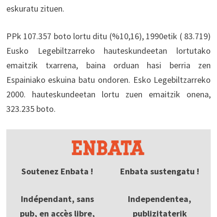
eskuratu zituen.
PPk 107.357 boto lortu ditu (%10,16), 1990etik ( 83.719)
Eusko Legebiltzarreko hauteskundeetan lortutako
emaitzik txarrena, baina orduan hasi berria zen
Espainiako eskuina batu ondoren. Esko Legebiltzarreko
2000. hauteskundeetan lortu zuen emaitzik onena,
323.235 boto.
Soutenez Enbata !
Enbata sustengatu !
Indépendant, sans
Independentea,
pub, en accès libre,
publizitaterik