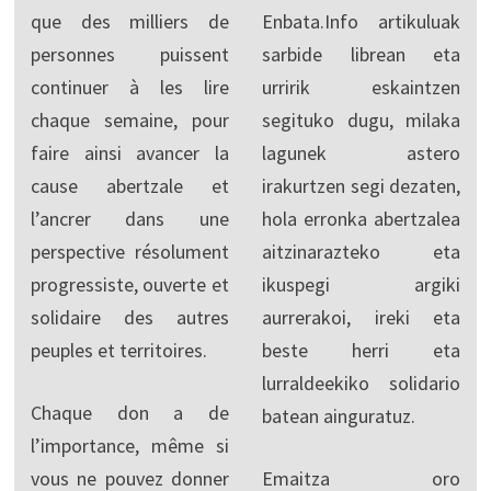
que des milliers de
Enbata.Info artikuluak
personnes puissent
sarbide librean eta
continuer à les lire
urririk eskaintzen
chaque semaine, pour
segituko dugu, milaka
faire ainsi avancer la
lagunek astero
cause abertzale et
irakurtzen segi dezaten,
l’ancrer dans une
hola erronka abertzalea
perspective résolument
aitzinarazteko eta
progressiste, ouverte et
ikuspegi argiki
solidaire des autres
aurrerakoi, ireki eta
peuples et territoires.
beste herri eta
lurraldeekiko solidario
Chaque don a de
batean ainguratuz.
l’importance, même si
vous ne pouvez donner
Emaitza oro