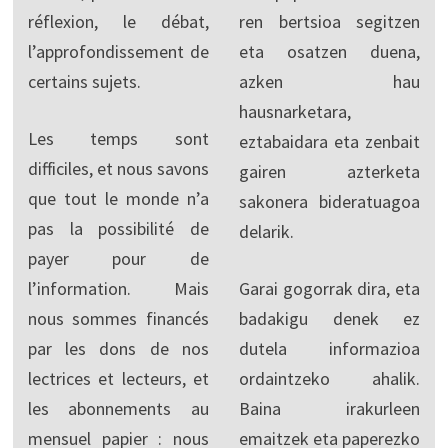
réflexion, le débat,
ren bertsioa segitzen
l’approfondissement de
eta osatzen duena,
certains sujets.
azken hau
hausnarketara,
Les temps sont
eztabaidara eta zenbait
difficiles, et nous savons
gairen azterketa
que tout le monde n’a
sakonera bideratuagoa
pas la possibilité de
delarik.
payer pour de
l’information. Mais
Garai gogorrak dira, eta
nous sommes financés
badakigu denek ez
par les dons de nos
dutela informazioa
lectrices et lecteurs, et
ordaintzeko ahalik.
les abonnements au
Baina irakurleen
mensuel papier : nous
emaitzek eta paperezko