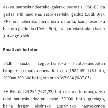
Azken hauteskundeetako galerak berretsiz, PSE-EE da
galtzailerik handiena, zazpi eserleku galduz (16tik 9ra).
PPk ere beherako joera bera darama, baina eserleku
bakarra galdu du (10etik 9ra), eta aurreikusitakoa baino
gutxiago galdu.
Emaitzak bototan
EAJk Eusko Legebiltzarreko hauteskundeetan
hirugarren emaitza onena lortu du (1984 451.178 boto;
2009an 399.600 boto; eta orain 397:664 (%37,65).
EH Bilduk 224.254 (%21,23) boto lortu ditu orain, iazko
udal hauteskundeetan baino 30.000 boto gutxiago,
baina iragan ekaineko Espainiako hauteskunde