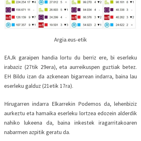
Argia.eus-etik
EAJk garaipen handia lortu du berriz ere, bi eserleku
irabaziz (27tik 29era), eta aurreikuspen guztiak betez.
EH Bildu izan da azkenean bigarrean indarra, baina lau
eserleku galduz (21etik 17ra).
Hirugarren indarra Elkarrekin Podemos da, lehenbiziz
aurkeztu eta hamaika eserleku lortzea edozein alderdik
nahiko lukeena da, baina inkestek iragarritakoaren
nabarmen azpitik geratu da.