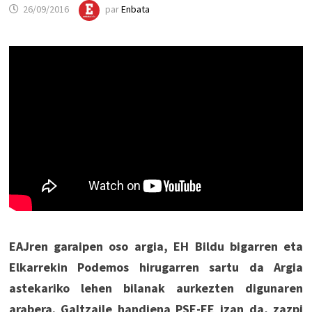
26/09/2016
par
Enbata
EAJren garaipen oso argia, EH Bildu bigarren eta
Elkarrekin Podemos hirugarren sartu da Argia
astekariko lehen bilanak aurkezten digunaren
arabera. Galtzaile handiena PSE-EE izan da, zazpi