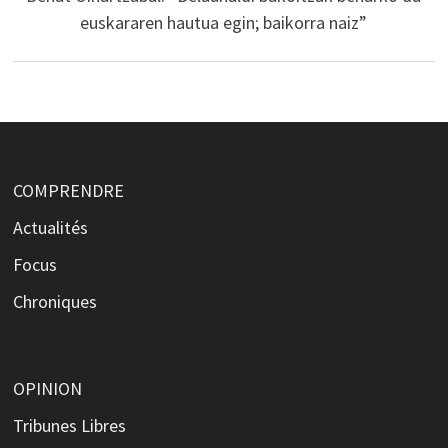
euskararen hautua egin; baikorra naiz”
COMPRENDRE
Actualités
Focus
Chroniques
OPINION
Tribunes Libres