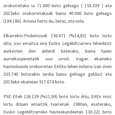
orokorretako ia 71.000 boto gehiago ( 153.339 ) eta
2015eko orokorretakoak baino 40.000 boto gehiago
(184.186). Arnasa hartu du, beraz, eta nola.
Elkarrekin-Podemosek 156.671 (%14,83) boto lortu
ditu, oso emaitza ona Eusko Legebiltzarrera lehenbiziz
aurkezten den alderdi baterako, baina haien
aurreikuspenetatik oso urruti. Iragan ekaineko
hauteskunde orokorretan EAEko lehen indarra izan ziren
335.740 botorekin (erdia baino gehiago galduz) eta
2015eko ekainean 317.674 boto.
PSE-EEek 126.139 (%11,94) boto lortu ditu, EAEn inoiz
lortu dituen emaitzik txarrenak. 1980an, esaterako,
Eusko Legebiltzarreko hauteskundeetan 130.221 boto