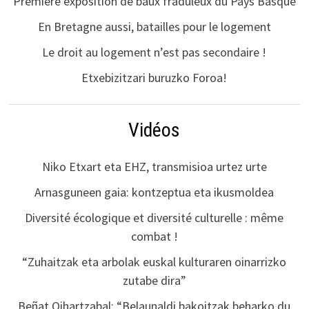
Première exposition de baux fraduleux du Pays Basque
En Bretagne aussi, batailles pour le logement
Le droit au logement n’est pas secondaire !
Etxebizitzari buruzko Foroa!
Vidéos
Niko Etxart eta EHZ, transmisioa urtez urte
Arnasguneen gaia: kontzeptua eta ikusmoldea
Diversité écologique et diversité culturelle : même
combat !
“Zuhaitzak eta arbolak euskal kulturaren oinarrizko
zutabe dira”
Beñat Oihartzabal: “Belaunaldi bakoitzak beharko du