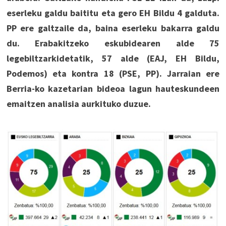
eserleku galdu baititu eta gero EH Bildu 4 galduta.
PP ere galtzaile da, baina eserleku bakarra galdu
du. Erabakitzeko eskubidearen alde 75
legebiltzarkidetatik, 57 alde (EAJ, EH Bildu,
Podemos) eta kontra 18 (PSE, PP). Jarraian ere
Berria-ko kazetarian bideoa lagun hauteskundeen
emaitzen analisia aurkituko duzue.