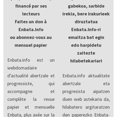
financé par ses
gabekoa, sarbide
lecteurs
irekia, bere irakurleek
Faites un don à
diruztatua
Enbata.info
Enbata.Info-ri
ou abonnez-vous au
emaitza bat egin
mensuel papier
edo harpidetu
zaitezte
Enbata.info est un
hilabetekariari
webdomadaire
d’actualité abertzale et
Enbata.info aktualitate
progressiste, qui
abertzale eta
accompagne et
progresista aipatzen
complète la revue
duen web astekaria da,
papier et mensuelle
hilabatero argitaratzen
Enbata, plus axée sur la
den paperezko Enbata-