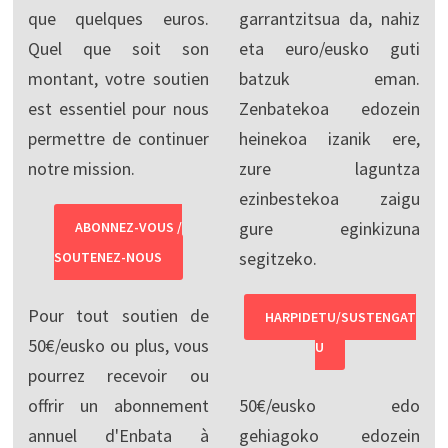
que quelques euros.
garrantzitsua da, nahiz
Quel que soit son
eta euro/eusko guti
montant, votre soutien
batzuk eman.
est essentiel pour nous
Zenbatekoa edozein
permettre de continuer
heinekoa izanik ere,
notre mission.
zure laguntza
ezinbestekoa zaigu
gure eginkizuna
ABONNEZ-VOUS /
segitzeko.
SOUTENEZ-NOUS
Pour tout soutien de
HARPIDETU/SUSTENGAT
50€/eusko ou plus, vous
U
pourrez recevoir ou
offrir un abonnement
50€/eusko edo
annuel d'Enbata à
gehiagoko edozein