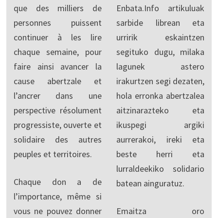
que des milliers de
Enbata.Info artikuluak
personnes puissent
sarbide librean eta
continuer à les lire
urririk eskaintzen
chaque semaine, pour
segituko dugu, milaka
faire ainsi avancer la
lagunek astero
cause abertzale et
irakurtzen segi dezaten,
l’ancrer dans une
hola erronka abertzalea
perspective résolument
aitzinarazteko eta
progressiste, ouverte et
ikuspegi argiki
solidaire des autres
aurrerakoi, ireki eta
peuples et territoires.
beste herri eta
lurraldeekiko solidario
Chaque don a de
batean ainguratuz.
l’importance, même si
vous ne pouvez donner
Emaitza oro