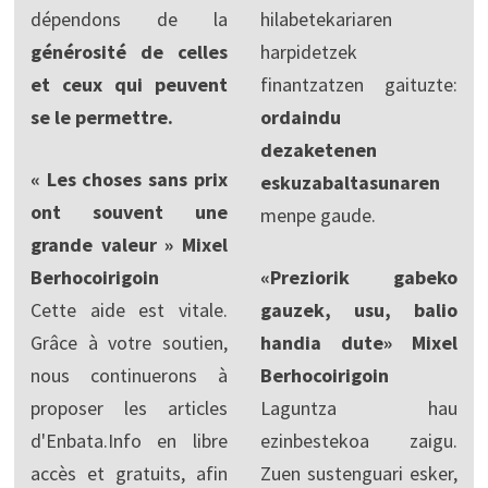
dépendons de la
hilabetekariaren
générosité de celles
harpidetzek
et ceux qui peuvent
finantzatzen gaituzte:
se le permettre.
ordaindu
dezaketenen
« Les choses sans prix
eskuzabaltasunaren
ont souvent une
menpe gaude.
grande valeur » Mixel
Berhocoirigoin
«Preziorik gabeko
Cette aide est vitale.
gauzek, usu, balio
Grâce à votre soutien,
handia dute» Mixel
nous continuerons à
Berhocoirigoin
proposer les articles
Laguntza hau
d'Enbata.Info en libre
ezinbestekoa zaigu.
accès et gratuits, afin
Zuen sustenguari esker,