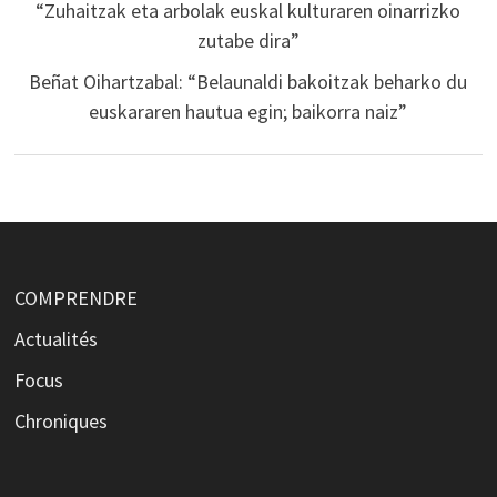
“Zuhaitzak eta arbolak euskal kulturaren oinarrizko
zutabe dira”
Beñat Oihartzabal: “Belaunaldi bakoitzak beharko du
euskararen hautua egin; baikorra naiz”
COMPRENDRE
Actualités
Focus
Chroniques