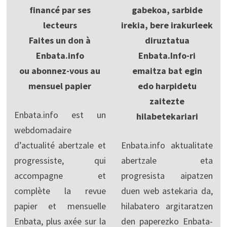
financé par ses
gabekoa, sarbide
lecteurs
irekia, bere irakurleek
Faites un don à
diruztatua
Enbata.info
Enbata.Info-ri
ou abonnez-vous au
emaitza bat egin
mensuel papier
edo harpidetu
zaitezte
Enbata.info est un
hilabetekariari
webdomadaire
d’actualité abertzale et
Enbata.info aktualitate
progressiste, qui
abertzale eta
accompagne et
progresista aipatzen
complète la revue
duen web astekaria da,
papier et mensuelle
hilabatero argitaratzen
Enbata, plus axée sur la
den paperezko Enbata-