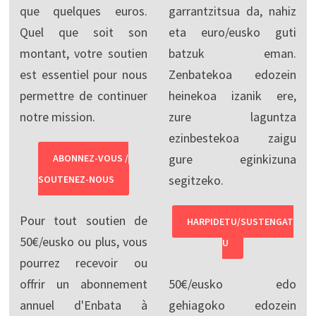
que quelques euros.
garrantzitsua da, nahiz
Quel que soit son
eta euro/eusko guti
montant, votre soutien
batzuk eman.
est essentiel pour nous
Zenbatekoa edozein
permettre de continuer
heinekoa izanik ere,
notre mission.
zure laguntza
ezinbestekoa zaigu
gure eginkizuna
ABONNEZ-VOUS /
segitzeko.
SOUTENEZ-NOUS
Pour tout soutien de
HARPIDETU/SUSTENGAT
50€/eusko ou plus, vous
U
pourrez recevoir ou
offrir un abonnement
50€/eusko edo
annuel d'Enbata à
gehiagoko edozein