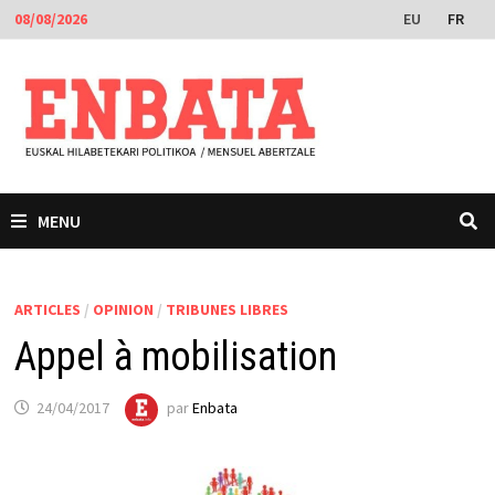
Passer
EU
FR
08/08/2026
au
contenu
MENU
ARTICLES
/
OPINION
/
TRIBUNES LIBRES
Appel à mobilisation
24/04/2017
par
Enbata