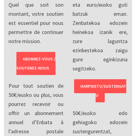
Quel que soit son
eta euro/eusko guti
montant, votre soutien
batzuk eman.
est essentiel pour nous
Zenbatekoa edozein
permettre de continuer
heinekoa izanik ere,
notre mission.
zure laguntza
ezinbestekoa zaigu
gure eginkizuna
ABONNEZ-VOUS /
segitzeko.
SOUTENEZ-NOUS
Pour tout soutien de
HARPIDETU/SUSTENGAT
50€/eusko ou plus, vous
U
pourrez recevoir ou
offrir un abonnement
50€/eusko edo
annuel d'Enbata à
gehiagoko edozein
l'adresse postale
sustengurentzat,