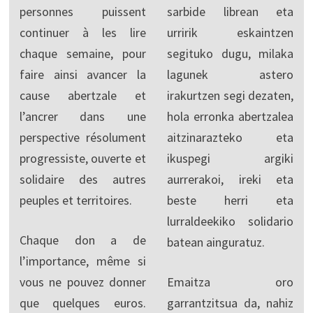
personnes puissent
sarbide librean eta
continuer à les lire
urririk eskaintzen
chaque semaine, pour
segituko dugu, milaka
faire ainsi avancer la
lagunek astero
cause abertzale et
irakurtzen segi dezaten,
l’ancrer dans une
hola erronka abertzalea
perspective résolument
aitzinarazteko eta
progressiste, ouverte et
ikuspegi argiki
solidaire des autres
aurrerakoi, ireki eta
peuples et territoires.
beste herri eta
lurraldeekiko solidario
Chaque don a de
batean ainguratuz.
l’importance, même si
vous ne pouvez donner
Emaitza oro
que quelques euros.
garrantzitsua da, nahiz