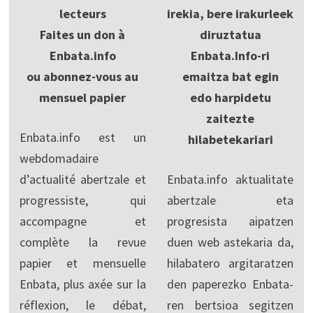
lecteurs
irekia, bere irakurleek
Faites un don à
diruztatua
Enbata.info
Enbata.Info-ri
ou abonnez-vous au
emaitza bat egin
mensuel papier
edo harpidetu
zaitezte
Enbata.info est un
hilabetekariari
webdomadaire
d’actualité abertzale et
Enbata.info aktualitate
progressiste, qui
abertzale eta
accompagne et
progresista aipatzen
complète la revue
duen web astekaria da,
papier et mensuelle
hilabatero argitaratzen
Enbata, plus axée sur la
den paperezko Enbata-
réflexion, le débat,
ren bertsioa segitzen