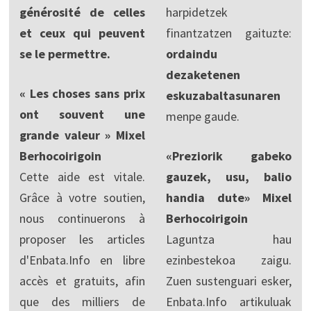
générosité de celles
harpidetzek
et ceux qui peuvent
finantzatzen gaituzte:
se le permettre.
ordaindu
dezaketenen
« Les choses sans prix
eskuzabaltasunaren
ont souvent une
menpe gaude.
grande valeur » Mixel
Berhocoirigoin
«Preziorik gabeko
Cette aide est vitale.
gauzek, usu, balio
Grâce à votre soutien,
handia dute» Mixel
nous continuerons à
Berhocoirigoin
proposer les articles
Laguntza hau
d'Enbata.Info en libre
ezinbestekoa zaigu.
accès et gratuits, afin
Zuen sustenguari esker,
que des milliers de
Enbata.Info artikuluak