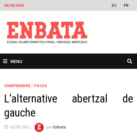
Passer
EU
FR
08/08/2026
au
contenu
MENU
COMPRENDRE
/
FOCUS
L’alternative abertzal de
gauche
02/05/2012
par
Enbata