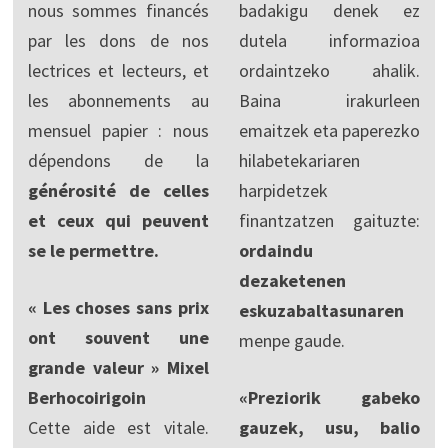
nous sommes financés
badakigu denek ez
par les dons de nos
dutela informazioa
lectrices et lecteurs, et
ordaintzeko ahalik.
les abonnements au
Baina irakurleen
mensuel papier : nous
emaitzek eta paperezko
dépendons de la
hilabetekariaren
générosité de celles
harpidetzek
et ceux qui peuvent
finantzatzen gaituzte:
se le permettre.
ordaindu
dezaketenen
« Les choses sans prix
eskuzabaltasunaren
ont souvent une
menpe gaude.
grande valeur » Mixel
Berhocoirigoin
«Preziorik gabeko
Cette aide est vitale.
gauzek, usu, balio