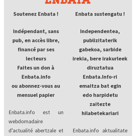
Soutenez Enbata !
Enbata sustengatu !
Indépendant, sans
Independentea,
pub, en accès libre,
publizitaterik
financé par ses
gabekoa, sarbide
lecteurs
irekia, bere irakurleek
Faites un don à
diruztatua
Enbata.info
Enbata.Info-ri
ou abonnez-vous au
emaitza bat egin
mensuel papier
edo harpidetu
zaitezte
Enbata.info est un
hilabetekariari
webdomadaire
d’actualité abertzale et
Enbata.info aktualitate