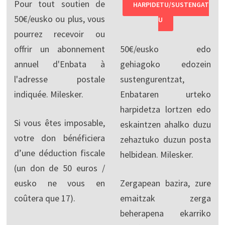
Pour tout soutien de
HARPIDETU/SUSTENGAT
50€/eusko ou plus, vous
U
pourrez recevoir ou
offrir un abonnement
50€/eusko edo
annuel d'Enbata à
gehiagoko edozein
l'adresse postale
sustengurentzat,
indiquée. Milesker.
Enbataren urteko
harpidetza lortzen edo
Si vous êtes imposable,
eskaintzen ahalko duzu
votre don bénéficiera
zehaztuko duzun posta
d’une déduction fiscale
helbidean. Milesker.
(un don de 50 euros /
eusko ne vous en
Zergapean bazira, zure
coûtera que 17).
emaitzak zerga
beherapena ekarriko