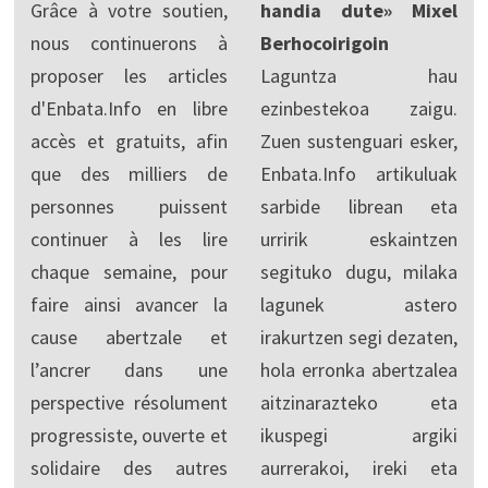
Grâce à votre soutien,
handia dute» Mixel
nous continuerons à
Berhocoirigoin
proposer les articles
Laguntza hau
d'Enbata.Info en libre
ezinbestekoa zaigu.
accès et gratuits, afin
Zuen sustenguari esker,
que des milliers de
Enbata.Info artikuluak
personnes puissent
sarbide librean eta
continuer à les lire
urririk eskaintzen
chaque semaine, pour
segituko dugu, milaka
faire ainsi avancer la
lagunek astero
cause abertzale et
irakurtzen segi dezaten,
l’ancrer dans une
hola erronka abertzalea
perspective résolument
aitzinarazteko eta
progressiste, ouverte et
ikuspegi argiki
solidaire des autres
aurrerakoi, ireki eta