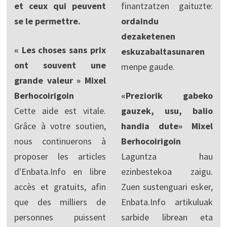
et ceux qui peuvent
finantzatzen gaituzte:
se le permettre.
ordaindu
dezaketenen
« Les choses sans prix
eskuzabaltasunaren
ont souvent une
menpe gaude.
grande valeur » Mixel
Berhocoirigoin
«Preziorik gabeko
Cette aide est vitale.
gauzek, usu, balio
Grâce à votre soutien,
handia dute» Mixel
nous continuerons à
Berhocoirigoin
proposer les articles
Laguntza hau
d'Enbata.Info en libre
ezinbestekoa zaigu.
accès et gratuits, afin
Zuen sustenguari esker,
que des milliers de
Enbata.Info artikuluak
personnes puissent
sarbide librean eta