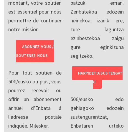
montant, votre soutien
batzuk eman.
est essentiel pour nous
Zenbatekoa edozein
permettre de continuer
heinekoa izanik ere,
notre mission.
zure laguntza
ezinbestekoa zaigu
gure eginkizuna
ABONNEZ-VOUS /
segitzeko.
SOUTENEZ-NOUS
Pour tout soutien de
HARPIDETU/SUSTENGAT
50€/eusko ou plus, vous
U
pourrez recevoir ou
offrir un abonnement
50€/eusko edo
annuel d'Enbata à
gehiagoko edozein
l'adresse postale
sustengurentzat,
indiquée. Milesker.
Enbataren urteko