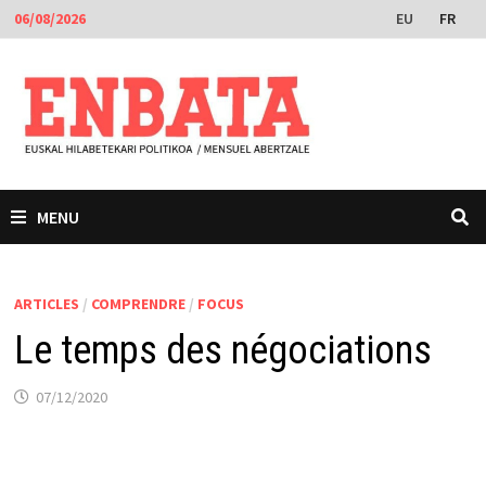
Passer
EU
FR
06/08/2026
au
contenu
MENU
ARTICLES
/
COMPRENDRE
/
FOCUS
Le temps des négociations
07/12/2020