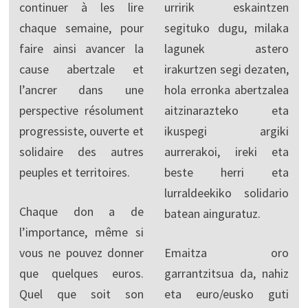
continuer à les lire
urririk eskaintzen
chaque semaine, pour
segituko dugu, milaka
faire ainsi avancer la
lagunek astero
cause abertzale et
irakurtzen segi dezaten,
l’ancrer dans une
hola erronka abertzalea
perspective résolument
aitzinarazteko eta
progressiste, ouverte et
ikuspegi argiki
solidaire des autres
aurrerakoi, ireki eta
peuples et territoires.
beste herri eta
lurraldeekiko solidario
Chaque don a de
batean ainguratuz.
l’importance, même si
vous ne pouvez donner
Emaitza oro
que quelques euros.
garrantzitsua da, nahiz
Quel que soit son
eta euro/eusko guti