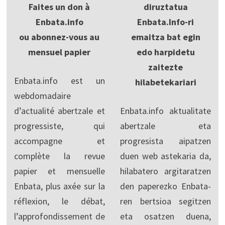
Faites un don à
diruztatua
Enbata.info
Enbata.Info-ri
ou abonnez-vous au
emaitza bat egin
mensuel papier
edo harpidetu
zaitezte
Enbata.info est un
hilabetekariari
webdomadaire
d’actualité abertzale et
Enbata.info aktualitate
progressiste, qui
abertzale eta
accompagne et
progresista aipatzen
complète la revue
duen web astekaria da,
papier et mensuelle
hilabatero argitaratzen
Enbata, plus axée sur la
den paperezko Enbata-
réflexion, le débat,
ren bertsioa segitzen
l’approfondissement de
eta osatzen duena,