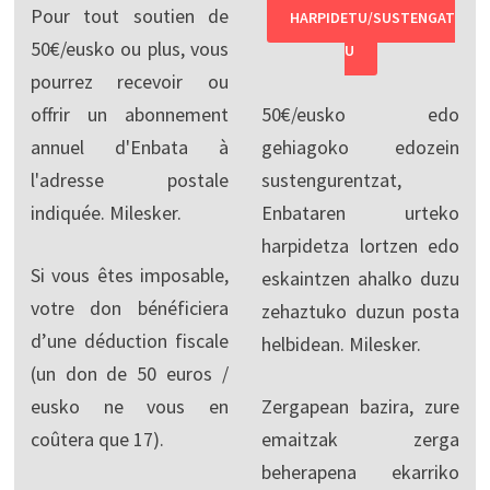
Pour tout soutien de
HARPIDETU/SUSTENGAT
50€/eusko ou plus, vous
U
pourrez recevoir ou
offrir un abonnement
50€/eusko edo
annuel d'Enbata à
gehiagoko edozein
l'adresse postale
sustengurentzat,
indiquée. Milesker.
Enbataren urteko
harpidetza lortzen edo
Si vous êtes imposable,
eskaintzen ahalko duzu
votre don bénéficiera
zehaztuko duzun posta
d’une déduction fiscale
helbidean. Milesker.
(un don de 50 euros /
eusko ne vous en
Zergapean bazira, zure
coûtera que 17).
emaitzak zerga
beherapena ekarriko