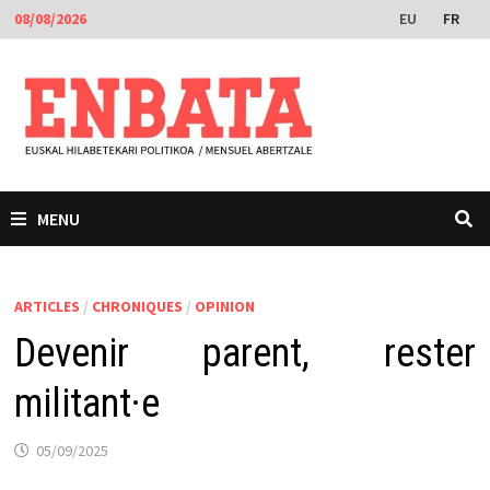
Passer
EU
FR
08/08/2026
au
contenu
MENU
ARTICLES
/
CHRONIQUES
/
OPINION
Devenir parent, rester
militant·e
05/09/2025