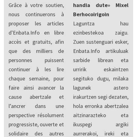
Grâce à votre soutien,
handia dute» Mixel
nous continuerons à
Berhocoirigoin
proposer les articles
Laguntza hau
d'Enbata.Info en libre
ezinbestekoa zaigu.
accès et gratuits, afin
Zuen sustenguari esker,
que des milliers de
Enbata.Info artikuluak
personnes puissent
sarbide librean eta
continuer à les lire
urririk eskaintzen
chaque semaine, pour
segituko dugu, milaka
faire ainsi avancer la
lagunek astero
cause abertzale et
irakurtzen segi dezaten,
l’ancrer dans une
hola erronka abertzalea
perspective résolument
aitzinarazteko eta
progressiste, ouverte et
ikuspegi argiki
solidaire des autres
aurrerakoi, ireki eta