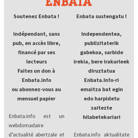
Soutenez Enbata !
Enbata sustengatu !
Indépendant, sans
Independentea,
pub, en accès libre,
publizitaterik
financé par ses
gabekoa, sarbide
lecteurs
irekia, bere irakurleek
Faites un don à
diruztatua
Enbata.info
Enbata.Info-ri
ou abonnez-vous au
emaitza bat egin
mensuel papier
edo harpidetu
zaitezte
Enbata.info est un
hilabetekariari
webdomadaire
d’actualité abertzale et
Enbata.info aktualitate