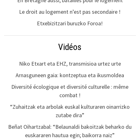
En Bretagne aussi, batailles pour le logement
Le droit au logement n’est pas secondaire !
Etxebizitzari buruzko Foroa!
Vidéos
Niko Etxart eta EHZ, transmisioa urtez urte
Arnasguneen gaia: kontzeptua eta ikusmoldea
Diversité écologique et diversité culturelle : même
combat !
“Zuhaitzak eta arbolak euskal kulturaren oinarrizko
zutabe dira”
Beñat Oihartzabal: “Belaunaldi bakoitzak beharko du
euskararen hautua egin; baikorra naiz”