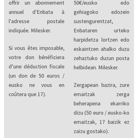
offrir un abonnement
50€/eusko edo
annuel d'Enbata à
gehiagoko edozein
l'adresse postale
sustengurentzat,
indiquée. Milesker.
Enbataren urteko
harpidetza lortzen edo
Si vous êtes imposable,
eskaintzen ahalko duzu
votre don bénéficiera
zehaztuko duzun posta
d’une déduction fiscale
helbidean. Milesker.
(un don de 50 euros /
eusko ne vous en
Zergapean bazira, zure
coûtera que 17).
emaitzak zerga
beherapena ekarriko
dizu (50 euro / eusko-ko
emaitzak, 17 baizik ez
zaizu gostako).