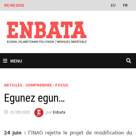
Passer
EU
FR
09/08/2026
au
contenu
MENU
ARTICLES
/
COMPRENDRE
/
FOCUS
Egunez egun…
01/09/2025
par
Enbata
24 juin :
l’INAO rejette le projet de modification du