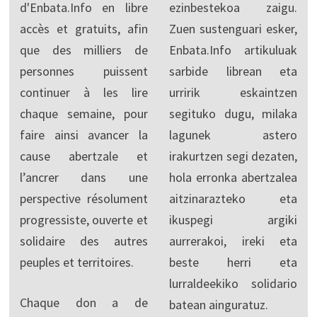
d'Enbata.Info en libre
ezinbestekoa zaigu.
accès et gratuits, afin
Zuen sustenguari esker,
que des milliers de
Enbata.Info artikuluak
personnes puissent
sarbide librean eta
continuer à les lire
urririk eskaintzen
chaque semaine, pour
segituko dugu, milaka
faire ainsi avancer la
lagunek astero
cause abertzale et
irakurtzen segi dezaten,
l’ancrer dans une
hola erronka abertzalea
perspective résolument
aitzinarazteko eta
progressiste, ouverte et
ikuspegi argiki
solidaire des autres
aurrerakoi, ireki eta
peuples et territoires.
beste herri eta
lurraldeekiko solidario
Chaque don a de
batean ainguratuz.