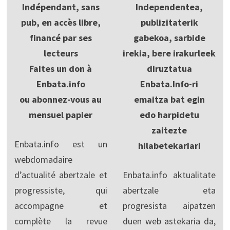
Indépendant, sans
Independentea,
pub, en accès libre,
publizitaterik
financé par ses
gabekoa, sarbide
lecteurs
irekia, bere irakurleek
Faites un don à
diruztatua
Enbata.info
Enbata.Info-ri
ou abonnez-vous au
emaitza bat egin
mensuel papier
edo harpidetu
zaitezte
Enbata.info est un
hilabetekariari
webdomadaire
d’actualité abertzale et
Enbata.info aktualitate
progressiste, qui
abertzale eta
accompagne et
progresista aipatzen
complète la revue
duen web astekaria da,