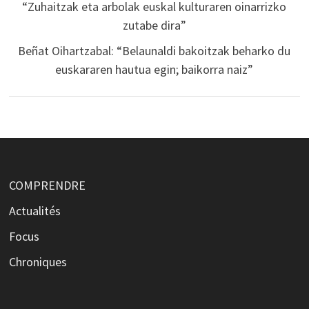
“Zuhaitzak eta arbolak euskal kulturaren oinarrizko
zutabe dira”
Beñat Oihartzabal: “Belaunaldi bakoitzak beharko du
euskararen hautua egin; baikorra naiz”
COMPRENDRE
Actualités
Focus
Chroniques