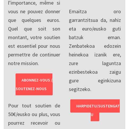
l’importance, même si
vous ne pouvez donner
Emaitza oro
que quelques euros.
garrantzitsua da, nahiz
Quel que soit son
eta euro/eusko guti
montant, votre soutien
batzuk eman.
est essentiel pour nous
Zenbatekoa edozein
permettre de continuer
heinekoa izanik ere,
notre mission.
zure laguntza
ezinbestekoa zaigu
gure eginkizuna
ABONNEZ-VOUS /
segitzeko.
SOUTENEZ-NOUS
Pour tout soutien de
HARPIDETU/SUSTENGAT
50€/eusko ou plus, vous
U
pourrez recevoir ou