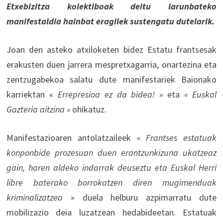
Etxebizitza kolektiboak deitu larunbateko
manifestaldia hainbat eragilek sustengatu dutelarik.
Joan den asteko atxiloketen bidez Estatu frantsesak
erakusten duen jarrera mespretxagarria, onartezina eta
zentzugabekoa salatu dute manifestariek Baionako
karriektan «
Errepresioa ez da bidea! »
eta
« Euskal
Gazteria aitzina »
ohikatuz.
Manifestazioaren antolatzaileek
« Frantses estatuak
konponbide prozesuan duen erantzunkizuna ukatzeaz
gain, haren aldeko indarrak deuseztu eta Euskal Herri
libre baterako borrokatzen diren mugimenduak
kriminalizatzea
» duela helburu azpimarratu dute
mobilizazio deia luzatzean hedabideetan. Estatuak