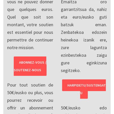
vous ne pouvez donner
Emaitza oro
que quelques euros.
garrantzitsua da, nahiz
Quel que soit son
eta euro/eusko guti
montant, votre soutien
batzuk eman.
est essentiel pour nous
Zenbatekoa edozein
permettre de continuer
heinekoa izanik ere,
notre mission.
zure laguntza
ezinbestekoa zaigu
gure eginkizuna
ABONNEZ-VOUS /
segitzeko.
SOUTENEZ-NOUS
Pour tout soutien de
HARPIDETU/SUSTENGAT
50€/eusko ou plus, vous
U
pourrez recevoir ou
offrir un abonnement
50€/eusko edo