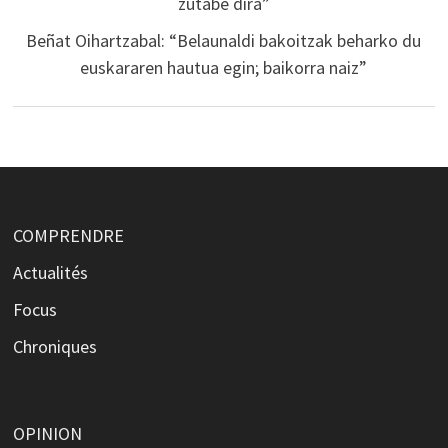
zutabe dira”
Beñat Oihartzabal: “Belaunaldi bakoitzak beharko du
euskararen hautua egin; baikorra naiz”
COMPRENDRE
Actualités
Focus
Chroniques
OPINION