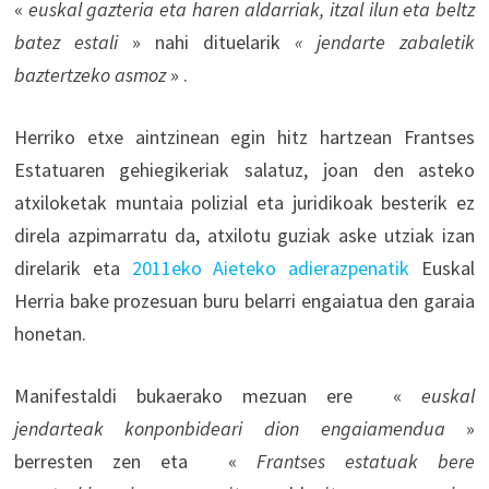
«
euskal gazteria eta haren aldarriak, itzal ilun eta beltz
batez estali
» nahi dituelarik
« jendarte zabaletik
baztertzeko asmoz
» .
Herriko etxe aintzinean egin hitz hartzean Frantses
Estatuaren gehiegikeriak salatuz, joan den asteko
atxiloketak muntaia polizial eta juridikoak besterik ez
direla azpimarratu da, atxilotu guziak aske utziak izan
direlarik eta
2011eko Aieteko adierazpenatik
Euskal
Herria bake prozesuan buru belarri engaiatua den garaia
honetan.
Manifestaldi bukaerako mezuan ere «
euskal
jendarteak konponbideari dion engaiamendua
»
berresten zen eta «
Frantses estatuak bere