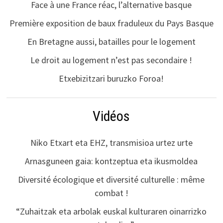
Face à une France réac, l’alternative basque
Première exposition de baux fraduleux du Pays Basque
En Bretagne aussi, batailles pour le logement
Le droit au logement n’est pas secondaire !
Etxebizitzari buruzko Foroa!
Vidéos
Niko Etxart eta EHZ, transmisioa urtez urte
Arnasguneen gaia: kontzeptua eta ikusmoldea
Diversité écologique et diversité culturelle : même
combat !
“Zuhaitzak eta arbolak euskal kulturaren oinarrizko