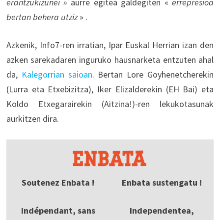
erantzukizunei »
aurre egitea galdegiten «
errepresioa
bertan behera utziz
» .
Azkenik, Info7-ren irratian, Ipar Euskal Herrian izan den
azken sarekadaren inguruko hausnarketa entzuten ahal
da,
Kalegorrian saioan
. Bertan Lore Goyhenetcherekin
(Lurra eta Etxebizitza), Iker Elizalderekin (EH Bai) eta
Koldo Etxegarairekin (Aitzina!)-ren lekukotasunak
aurkitzen dira.
Soutenez Enbata !
Enbata sustengatu !
Indépendant, sans
Independentea,