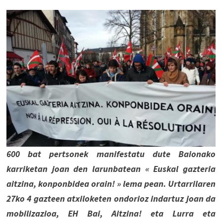
600 bat pertsonek manifestatu dute Baionako
karriketan joan den larunbatean « Euskal gazteria
aitzina, konponbidea orain! » lema pean. Urtarrilaren
27ko 4 gazteen atxiloketen ondorioz indartuz joan da
mobilizazioa, EH Bai, Aitzina! eta Lurra eta