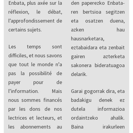
Enbata, plus axée sur la
den paperezko Enbata-
réflexion, le débat,
ren bertsioa segitzen
l’approfondissement de
eta osatzen duena,
certains sujets.
azken hau
hausnarketara,
Les temps sont
eztabaidara eta zenbait
difficiles, et nous savons
gairen azterketa
que tout le monde n’a
sakonera bideratuagoa
pas la possibilité de
delarik.
payer pour de
l’information. Mais
Garai gogorrak dira, eta
nous sommes financés
badakigu denek ez
par les dons de nos
dutela informazioa
lectrices et lecteurs, et
ordaintzeko ahalik.
les abonnements au
Baina irakurleen