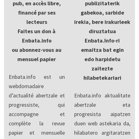
pub, en accès libre,
publizitaterik
financé par ses
gabekoa, sarbide
lecteurs
irekia, bere irakurleek
Faites un don à
diruztatua
Enbata.info
Enbata.Info-ri
ou abonnez-vous au
emaitza bat egin
mensuel papier
edo harpidetu
zaitezte
Enbata.info est un
hilabetekariari
webdomadaire
d’actualité abertzale et
Enbata.info aktualitate
progressiste, qui
abertzale eta
accompagne et
progresista aipatzen
complète la revue
duen web astekaria da,
papier et mensuelle
hilabatero argitaratzen