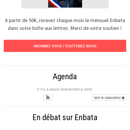
A partir de 50€, recevez chaque mois le mensuel Enbata
dans votre boîte aux lettres. Merci de votre soutien !
ABONNEZ-VOUS / SOUTENEZ-NOUS
Agenda
Il n’y a aucun évènement à venir.
Voir le calendrier
En débat sur Enbata