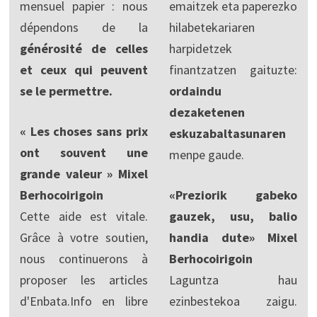
mensuel papier : nous
emaitzek eta paperezko
dépendons de la
hilabetekariaren
générosité de celles
harpidetzek
et ceux qui peuvent
finantzatzen gaituzte:
se le permettre.
ordaindu
dezaketenen
« Les choses sans prix
eskuzabaltasunaren
ont souvent une
menpe gaude.
grande valeur » Mixel
Berhocoirigoin
«Preziorik gabeko
Cette aide est vitale.
gauzek, usu, balio
Grâce à votre soutien,
handia dute» Mixel
nous continuerons à
Berhocoirigoin
proposer les articles
Laguntza hau
d'Enbata.Info en libre
ezinbestekoa zaigu.