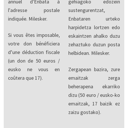
annuel d'Enbata à
gehiagoko edozein
l'adresse postale
sustengurentzat,
indiquée. Milesker.
Enbataren urteko
harpidetza lortzen edo
Si vous êtes imposable,
eskaintzen ahalko duzu
votre don bénéficiera
zehaztuko duzun posta
d’une déduction fiscale
helbidean. Milesker.
(un don de 50 euros /
eusko ne vous en
Zergapean bazira, zure
coûtera que 17).
emaitzak zerga
beherapena ekarriko
dizu (50 euro / eusko-ko
emaitzak, 17 baizik ez
zaizu gostako).