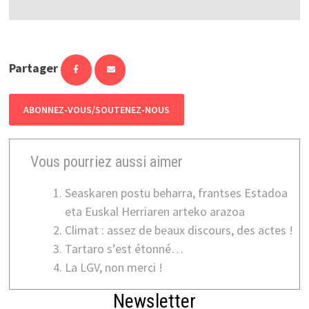
Partager
ABONNEZ-VOUS/SOUTENEZ-NOUS
Vous pourriez aussi aimer
Seaskaren postu beharra, frantses Estadoa
eta Euskal Herriaren arteko arazoa
Climat : assez de beaux discours, des actes !
Tartaro s’est étonné…
La LGV, non merci !
Newsletter