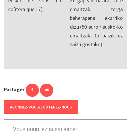
eusko ne vous en
Zergapean bazira, zure
coûtera que 17).
emaitzak zerga
beherapena ekarriko
dizu (50 euro / eusko-ko
emaitzak, 17 baizik ez
zaizu gostako).
Partager
ABONNEZ-VOUS/SOUTENEZ-NOUS
Vous pourriez aussi aimer