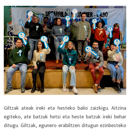
Giltzak ateak ireki eta hesteko balio zaizkigu. Aitzina
egiteko, ate batzuk hetsi eta heste batzuk ireki behar
ditugu. Giltzak, egunero erabiltzen ditugun ezinbesteko