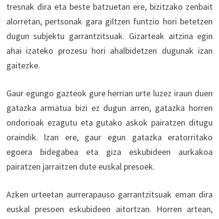
tresnak dira eta beste batzuetan ere, bizitzako zenbait
alorretan, pertsonak gara giltzen funtzio hori betetzen
dugun subjektu garrantzitsuak. Gizarteak aitzina egin
ahai izateko prozesu hori ahalbidetzen dugunak izan
gaitezke.
Gaur egungo gazteok gure herrian urte luzez iraun duen
gatazka armatua bizi ez dugun arren, gatazka horren
ondorioak ezagutu eta gutako askok pairatzen ditugu
oraindik. lzan ere, gaur egun gatazka eratorritako
egoera bidegabea eta giza eskubideen aurkakoa
pairatzen jarraitzen dute euskal presoek.
Azken urteetan aurrerapauso garrantzitsuak eman dira
euskal presoen eskubideen aitortzan. Horren artean,