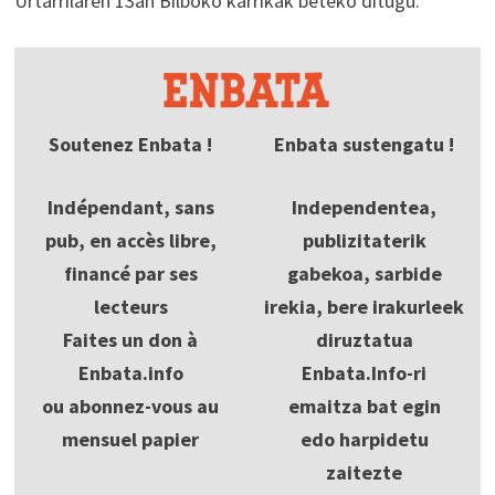
Urtarrilaren 13an Bilboko karrikak beteko ditugu.
Soutenez Enbata !
Enbata sustengatu !
Indépendant, sans
Independentea,
pub, en accès libre,
publizitaterik
financé par ses
gabekoa, sarbide
lecteurs
irekia, bere irakurleek
Faites un don à
diruztatua
Enbata.info
Enbata.Info-ri
ou abonnez-vous au
emaitza bat egin
mensuel papier
edo harpidetu
zaitezte