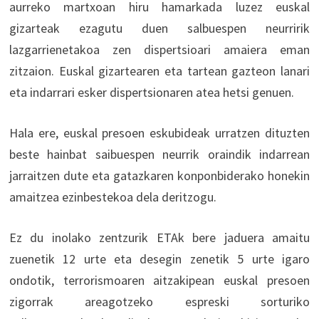
aurreko martxoan hiru hamarkada luzez euskal
gizarteak ezagutu duen salbuespen neurririk
lazgarrienetakoa zen dispertsioari amaiera eman
zitzaion. Euskal gizartearen eta tartean gazteon lanari
eta indarrari esker dispertsionaren atea hetsi genuen.
Hala ere, euskal presoen eskubideak urratzen dituzten
beste hainbat saibuespen neurrik oraindik indarrean
jarraitzen dute eta gatazkaren konponbiderako honekin
amaitzea ezinbestekoa dela deritzogu.
Ez du inolako zentzurik ETAk bere jaduera amaitu
zuenetik 12 urte eta desegin zenetik 5 urte igaro
ondotik, terrorismoaren aitzakipean euskal presoen
zigorrak areagotzeko espreski sorturiko