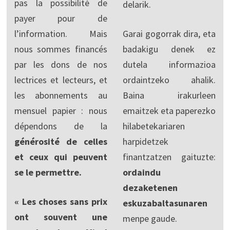
pas la possibilité de
delarik.
payer pour de
l’information. Mais
Garai gogorrak dira, eta
nous sommes financés
badakigu denek ez
par les dons de nos
dutela informazioa
lectrices et lecteurs, et
ordaintzeko ahalik.
les abonnements au
Baina irakurleen
mensuel papier : nous
emaitzek eta paperezko
dépendons de la
hilabetekariaren
générosité de celles
harpidetzek
et ceux qui peuvent
finantzatzen gaituzte:
se le permettre.
ordaindu
dezaketenen
« Les choses sans prix
eskuzabaltasunaren
ont souvent une
menpe gaude.