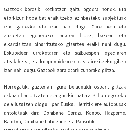
Gazteok bereziki kezkatzen gaitu egoera honek. Eta
etorkizun hobe bat eraikitzeko ezinbesteko subjektuak
izan gaitezke eta izan nahi dugu. Gure herri eta
auzoetan eguneroko lanaren bidez, bakean eta
elkarbizitzan oinarritutako gizartea eraiki nahi dugu.
Eskubideen urraketaren eta salbuespen legediaren
ateak hetsi, eta konponbidearen ateak irekitzeko giltza
izan nahi dugu. Gazteok gara etorkizunerako giltza.
Horregatik, gazteriari, gure belaunaldi osoari, giltzak
eskuan har ditzaten eta gurekin batera Bilbon egoteko
deia luzatzen diogu. Ipar Euskal Herritik ere autobusak
antolatuak dira Donibane Garazi, Kanbo, Hazpame,
Baiotna, Donibane Lohitzune eta Pausutik.