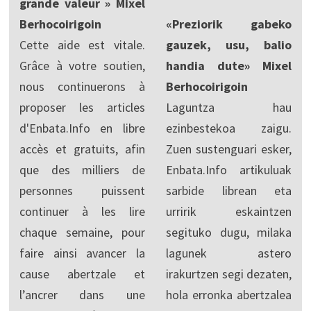
grande valeur » Mixel
Berhocoirigoin
«Preziorik gabeko
Cette aide est vitale.
gauzek, usu, balio
Grâce à votre soutien,
handia dute» Mixel
nous continuerons à
Berhocoirigoin
proposer les articles
Laguntza hau
d'Enbata.Info en libre
ezinbestekoa zaigu.
accès et gratuits, afin
Zuen sustenguari esker,
que des milliers de
Enbata.Info artikuluak
personnes puissent
sarbide librean eta
continuer à les lire
urririk eskaintzen
chaque semaine, pour
segituko dugu, milaka
faire ainsi avancer la
lagunek astero
cause abertzale et
irakurtzen segi dezaten,
l’ancrer dans une
hola erronka abertzalea