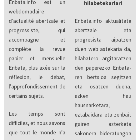
Enbata.info est un
hilabetekariari
webdomadaire
d’actualité abertzale et
Enbata.info aktualitate
progressiste, qui
abertzale eta
accompagne et
progresista aipatzen
complète la revue
duen web astekaria da,
papier et mensuelle
hilabatero argitaratzen
Enbata, plus axée sur la
den paperezko Enbata-
réflexion, le débat,
ren bertsioa segitzen
l’approfondissement de
eta osatzen duena,
certains sujets.
azken hau
hausnarketara,
Les temps sont
eztabaidara eta zenbait
difficiles, et nous savons
gairen azterketa
que tout le monde n’a
sakonera bideratuagoa