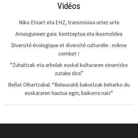
Vidéos
Niko Etxart eta EHZ, transmisioa urtez urte
Arnasguneen gaia: kontzeptua eta ikusmoldea
Diversité écologique et diversité culturelle : même
combat !
“Zuhaitzak eta arbolak euskal kulturaren oinarrizko
zutabe dira”
Beñat Oihartzabal: “Belaunaldi bakoitzak beharko du
euskararen hautua egin; baikorra naiz”