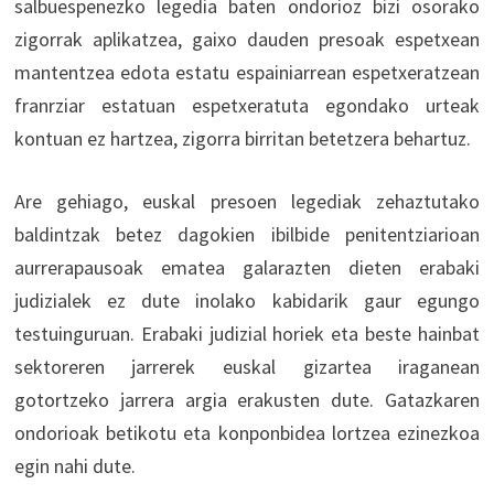
salbuespenezko legedia baten ondorioz bizi osorako
zigorrak aplikatzea, gaixo dauden presoak espetxean
mantentzea edota estatu espainiarrean espetxeratzean
franrziar estatuan espetxeratuta egondako urteak
kontuan ez hartzea, zigorra birritan betetzera behartuz.
Are gehiago, euskal presoen legediak zehaztutako
baldintzak betez dagokien ibilbide penitentziarioan
aurrerapausoak ematea galarazten dieten erabaki
judizialek ez dute inolako kabidarik gaur egungo
testuinguruan. Erabaki judizial horiek eta beste hainbat
sektoreren jarrerek euskal gizartea iraganean
gotortzeko jarrera argia erakusten dute. Gatazkaren
ondorioak betikotu eta konponbidea lortzea ezinezkoa
egin nahi dute.