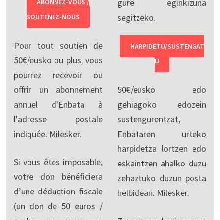
gure eginkizuna
ABONNEZ-VOUS /
segitzeko.
SOUTENEZ-NOUS
Pour tout soutien de
HARPIDETU/SUSTENGAT
50€/eusko ou plus, vous
U
pourrez recevoir ou
offrir un abonnement
50€/eusko edo
annuel d'Enbata à
gehiagoko edozein
l'adresse postale
sustengurentzat,
indiquée. Milesker.
Enbataren urteko
harpidetza lortzen edo
Si vous êtes imposable,
eskaintzen ahalko duzu
votre don bénéficiera
zehaztuko duzun posta
d’une déduction fiscale
helbidean. Milesker.
(un don de 50 euros /