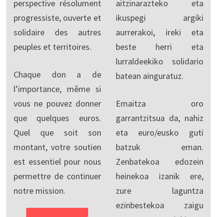
perspective résolument
aitzinarazteko eta
progressiste, ouverte et
ikuspegi argiki
solidaire des autres
aurrerakoi, ireki eta
peuples et territoires.
beste herri eta
lurraldeekiko solidario
Chaque don a de
batean ainguratuz.
l’importance, même si
vous ne pouvez donner
Emaitza oro
que quelques euros.
garrantzitsua da, nahiz
Quel que soit son
eta euro/eusko guti
montant, votre soutien
batzuk eman.
est essentiel pour nous
Zenbatekoa edozein
permettre de continuer
heinekoa izanik ere,
notre mission.
zure laguntza
ezinbestekoa zaigu