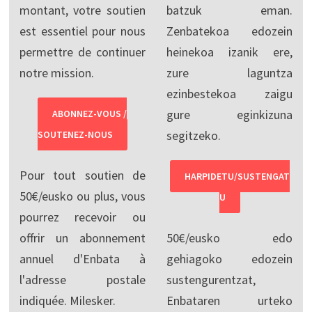
montant, votre soutien
batzuk eman.
est essentiel pour nous
Zenbatekoa edozein
permettre de continuer
heinekoa izanik ere,
notre mission.
zure laguntza
ezinbestekoa zaigu
gure eginkizuna
ABONNEZ-VOUS /
segitzeko.
SOUTENEZ-NOUS
Pour tout soutien de
HARPIDETU/SUSTENGAT
50€/eusko ou plus, vous
U
pourrez recevoir ou
offrir un abonnement
50€/eusko edo
annuel d'Enbata à
gehiagoko edozein
l'adresse postale
sustengurentzat,
indiquée. Milesker.
Enbataren urteko