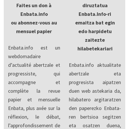
Faites un don à
diruztatua
Enbata.info
Enbata.Info-ri
ou abonnez-vous au
emaitza bat egin
mensuel papier
edo harpidetu
zaitezte
Enbata.info est un
hilabetekariari
webdomadaire
d’actualité abertzale et
Enbata.info aktualitate
progressiste, qui
abertzale eta
accompagne et
progresista aipatzen
complète la revue
duen web astekaria da,
papier et mensuelle
hilabatero argitaratzen
Enbata, plus axée sur la
den paperezko Enbata-
réflexion, le débat,
ren bertsioa segitzen
l’approfondissement de
eta osatzen duena,