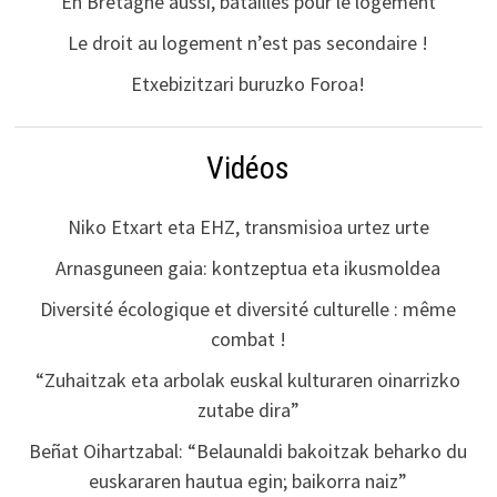
En Bretagne aussi, batailles pour le logement
Le droit au logement n’est pas secondaire !
Etxebizitzari buruzko Foroa!
Vidéos
Niko Etxart eta EHZ, transmisioa urtez urte
Arnasguneen gaia: kontzeptua eta ikusmoldea
Diversité écologique et diversité culturelle : même
combat !
“Zuhaitzak eta arbolak euskal kulturaren oinarrizko
zutabe dira”
Beñat Oihartzabal: “Belaunaldi bakoitzak beharko du
euskararen hautua egin; baikorra naiz”