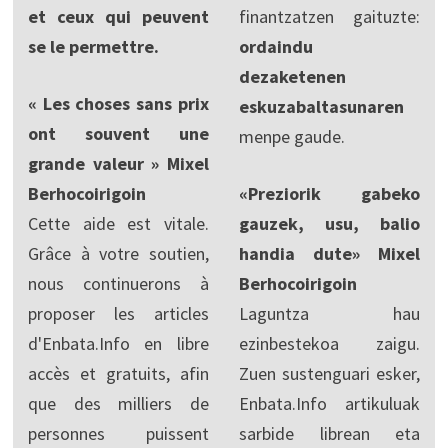
et ceux qui peuvent
finantzatzen gaituzte:
se le permettre.
ordaindu
dezaketenen
« Les choses sans prix
eskuzabaltasunaren
ont souvent une
menpe gaude.
grande valeur » Mixel
Berhocoirigoin
«Preziorik gabeko
Cette aide est vitale.
gauzek, usu, balio
Grâce à votre soutien,
handia dute» Mixel
nous continuerons à
Berhocoirigoin
proposer les articles
Laguntza hau
d'Enbata.Info en libre
ezinbestekoa zaigu.
accès et gratuits, afin
Zuen sustenguari esker,
que des milliers de
Enbata.Info artikuluak
personnes puissent
sarbide librean eta