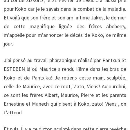
au col de Zizkoitz, le 21 Février de 1988. J’ai aussi prié
pour Koko car je le savais dans le combat de la maladie.
Et voilà que son frère et son ami intime Jakes, le dernier
de cette magnifique lignée des frères Abeberry,
m’appelle pour m’annoncer le décès de Koko, ce même
jour.
J’ai pensé au travail pharaonique réalisé par Pantxua St
ESTEBEN là où Maurice a rendu l’âme dans les bras de
Koko et de Pantxika! Je retiens cette main, sculptée,
celle de Maurice, avec ce mot, Zato, Viens! Aujourdhui,
ce sont les frères Albert, Maurice, Pierre et les parents
Ernestine et Manech qui disent à Koko, zato! Viens , on
t’attend.
Et puis, il y a ce dicton sculpté dans cette pierre revêche