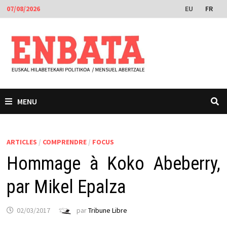
Passer
EU
FR
07/08/2026
au
contenu
MENU
ARTICLES
/
COMPRENDRE
/
FOCUS
Hommage à Koko Abeberry,
par Mikel Epalza
02/03/2017
par
Tribune Libre