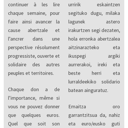
continuer à les lire
urririk eskaintzen
chaque semaine, pour
segituko dugu, milaka
faire ainsi avancer la
lagunek astero
cause abertzale et
irakurtzen segi dezaten,
l’ancrer dans une
hola erronka abertzalea
perspective résolument
aitzinarazteko eta
progressiste, ouverte et
ikuspegi argiki
solidaire des autres
aurrerakoi, ireki eta
peuples et territoires.
beste herri eta
lurraldeekiko solidario
Chaque don a de
batean ainguratuz.
l’importance, même si
vous ne pouvez donner
Emaitza oro
que quelques euros.
garrantzitsua da, nahiz
Quel que soit son
eta euro/eusko guti