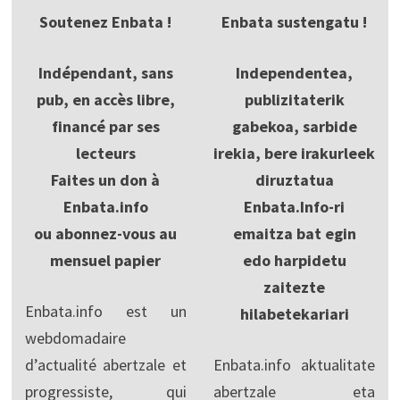
Soutenez Enbata !
Enbata sustengatu !
Indépendant, sans
Independentea,
pub, en accès libre,
publizitaterik
financé par ses
gabekoa, sarbide
lecteurs
irekia, bere irakurleek
Faites un don à
diruztatua
Enbata.info
Enbata.Info-ri
ou abonnez-vous au
emaitza bat egin
mensuel papier
edo harpidetu
zaitezte
Enbata.info est un
hilabetekariari
webdomadaire
d’actualité abertzale et
Enbata.info aktualitate
progressiste, qui
abertzale eta