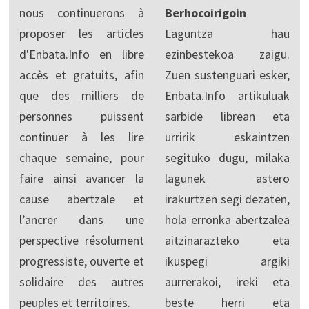
nous continuerons à
Berhocoirigoin
proposer les articles
Laguntza hau
d'Enbata.Info en libre
ezinbestekoa zaigu.
accès et gratuits, afin
Zuen sustenguari esker,
que des milliers de
Enbata.Info artikuluak
personnes puissent
sarbide librean eta
continuer à les lire
urririk eskaintzen
chaque semaine, pour
segituko dugu, milaka
faire ainsi avancer la
lagunek astero
cause abertzale et
irakurtzen segi dezaten,
l’ancrer dans une
hola erronka abertzalea
perspective résolument
aitzinarazteko eta
progressiste, ouverte et
ikuspegi argiki
solidaire des autres
aurrerakoi, ireki eta
peuples et territoires.
beste herri eta