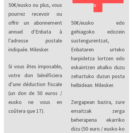
50€/eusko ou plus, vous
U
pourrez recevoir ou
offrir un abonnement
50€/eusko edo
annuel d'Enbata à
gehiagoko edozein
l'adresse postale
sustengurentzat,
indiquée. Milesker.
Enbataren urteko
harpidetza lortzen edo
Si vous êtes imposable,
eskaintzen ahalko duzu
votre don bénéficiera
zehaztuko duzun posta
d’une déduction fiscale
helbidean. Milesker.
(un don de 50 euros /
eusko ne vous en
Zergapean bazira, zure
coûtera que 17).
emaitzak zerga
beherapena ekarriko
dizu (50 euro / eusko-ko