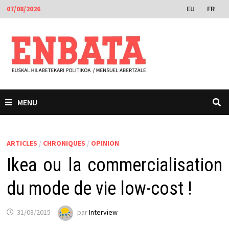
Passer
EU
FR
07/08/2026
au
contenu
MENU
ARTICLES
/
CHRONIQUES
/
OPINION
Ikea ou la commercialisation
du mode de vie low-cost !
31/08/2015
par
Interview