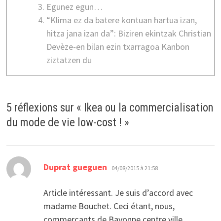
Egunez egun…
“Klima ez da batere kontuan hartua izan,
hitza jana izan da”: Biziren ekintzak Christian
Devèze-en bilan ezin txarragoa Kanbon
ziztatzen du
5 réflexions sur «
Ikea ou la commercialisation
du mode de vie low-cost !
»
dit :
Duprat gueguen
04/08/2015 à 21:58
Article intéressant. Je suis d’accord avec
madame Bouchet. Ceci étant, nous,
commerçants de Bayonne centre ville,