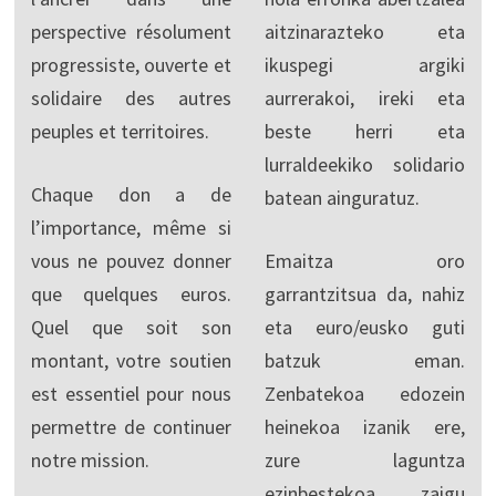
perspective résolument
aitzinarazteko eta
progressiste, ouverte et
ikuspegi argiki
solidaire des autres
aurrerakoi, ireki eta
peuples et territoires.
beste herri eta
lurraldeekiko solidario
Chaque don a de
batean ainguratuz.
l’importance, même si
vous ne pouvez donner
Emaitza oro
que quelques euros.
garrantzitsua da, nahiz
Quel que soit son
eta euro/eusko guti
montant, votre soutien
batzuk eman.
est essentiel pour nous
Zenbatekoa edozein
permettre de continuer
heinekoa izanik ere,
notre mission.
zure laguntza
ezinbestekoa zaigu