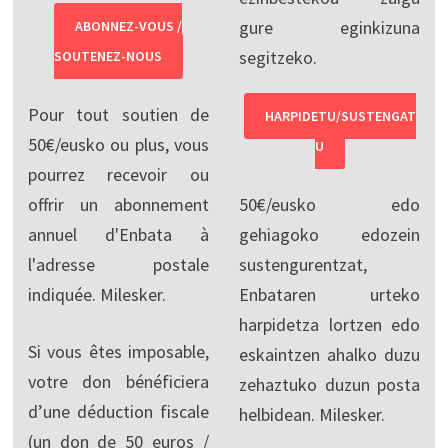
gure eginkizuna
ABONNEZ-VOUS /
segitzeko.
SOUTENEZ-NOUS
Pour tout soutien de
HARPIDETU/SUSTENGAT
50€/eusko ou plus, vous
U
pourrez recevoir ou
offrir un abonnement
50€/eusko edo
annuel d'Enbata à
gehiagoko edozein
l'adresse postale
sustengurentzat,
indiquée. Milesker.
Enbataren urteko
harpidetza lortzen edo
Si vous êtes imposable,
eskaintzen ahalko duzu
votre don bénéficiera
zehaztuko duzun posta
d’une déduction fiscale
helbidean. Milesker.
(un don de 50 euros /