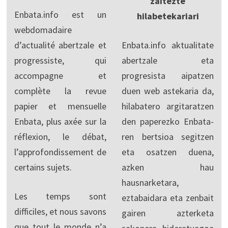
zaitezte
Enbata.info est un
hilabetekariari
webdomadaire
d’actualité abertzale et
Enbata.info aktualitate
progressiste, qui
abertzale eta
accompagne et
progresista aipatzen
complète la revue
duen web astekaria da,
papier et mensuelle
hilabatero argitaratzen
Enbata, plus axée sur la
den paperezko Enbata-
réflexion, le débat,
ren bertsioa segitzen
l’approfondissement de
eta osatzen duena,
certains sujets.
azken hau
hausnarketara,
Les temps sont
eztabaidara eta zenbait
difficiles, et nous savons
gairen azterketa
que tout le monde n’a