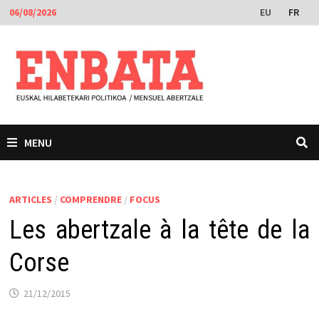
Passer
EU
FR
06/08/2026
au
contenu
MENU
ARTICLES
/
COMPRENDRE
/
FOCUS
Les abertzale à la tête de la
Corse
21/12/2015