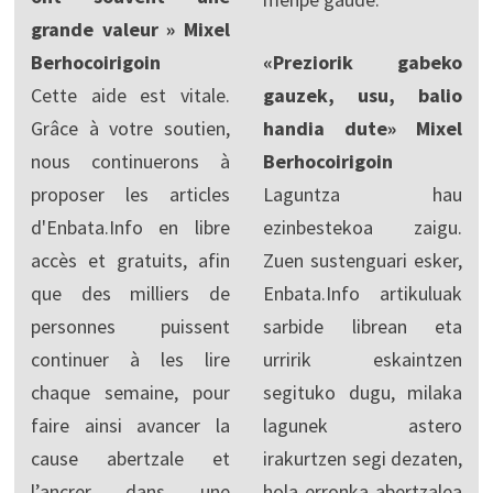
grande valeur » Mixel
Berhocoirigoin
«Preziorik gabeko
Cette aide est vitale.
gauzek, usu, balio
Grâce à votre soutien,
handia dute» Mixel
nous continuerons à
Berhocoirigoin
proposer les articles
Laguntza hau
d'Enbata.Info en libre
ezinbestekoa zaigu.
accès et gratuits, afin
Zuen sustenguari esker,
que des milliers de
Enbata.Info artikuluak
personnes puissent
sarbide librean eta
continuer à les lire
urririk eskaintzen
chaque semaine, pour
segituko dugu, milaka
faire ainsi avancer la
lagunek astero
cause abertzale et
irakurtzen segi dezaten,
l’ancrer dans une
hola erronka abertzalea