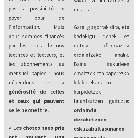
sakonera bideratuagoa
pas la possibilité de
delarik.
payer pour de
l’information. Mais
Garai gogorrak dira, eta
nous sommes financés
badakigu denek ez
par les dons de nos
dutela informazioa
lectrices et lecteurs, et
ordaintzeko ahalik.
les abonnements au
Baina irakurleen
mensuel papier : nous
emaitzek eta paperezko
dépendons de la
hilabetekariaren
générosité de celles
harpidetzek
et ceux qui peuvent
finantzatzen gaituzte:
se le permettre.
ordaindu
dezaketenen
« Les choses sans prix
eskuzabaltasunaren
ont souvent une
menpe gaude.