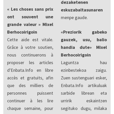
dezaketenen
« Les choses sans prix
eskuzabaltasunaren
ont souvent une
menpe gaude.
grande valeur » Mixel
Berhocoirigoin
«Preziorik gabeko
Cette aide est vitale.
gauzek, usu, balio
Grâce à votre soutien,
handia dute» Mixel
nous continuerons à
Berhocoirigoin
proposer les articles
Laguntza hau
d'Enbata.Info en libre
ezinbestekoa zaigu.
accès et gratuits, afin
Zuen sustenguari esker,
que des milliers de
Enbata.Info artikuluak
personnes puissent
sarbide librean eta
continuer à les lire
urririk eskaintzen
chaque semaine, pour
segituko dugu, milaka