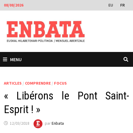
Passer
EU
FR
08/08/2026
au
contenu
MENU
ARTICLES
/
COMPRENDRE
/
FOCUS
« Libérons le Pont Saint-
Esprit ! »
12/03/2018
par
Enbata