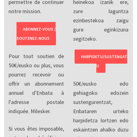
permettre de continuer
heinekoa izanik ere,
notre mission.
zure laguntza
ezinbestekoa zaigu
gure eginkizuna
ABONNEZ-VOUS /
segitzeko.
SOUTENEZ-NOUS
Pour tout soutien de
HARPIDETU/SUSTENGAT
50€/eusko ou plus, vous
U
pourrez recevoir ou
offrir un abonnement
50€/eusko edo
annuel d'Enbata à
gehiagoko edozein
l'adresse postale
sustengurentzat,
indiquée. Milesker.
Enbataren urteko
harpidetza lortzen edo
Si vous êtes imposable,
eskaintzen ahalko duzu