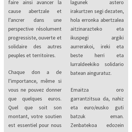
faire ainsi avancer la
lagunek astero
cause abertzale et
irakurtzen segi dezaten,
l’ancrer dans une
hola erronka abertzalea
perspective résolument
aitzinarazteko eta
progressiste, ouverte et
ikuspegi argiki
solidaire des autres
aurrerakoi, ireki eta
peuples et territoires.
beste herri eta
lurraldeekiko solidario
Chaque don a de
batean ainguratuz.
l’importance, même si
vous ne pouvez donner
Emaitza oro
que quelques euros.
garrantzitsua da, nahiz
Quel que soit son
eta euro/eusko guti
montant, votre soutien
batzuk eman.
est essentiel pour nous
Zenbatekoa edozein