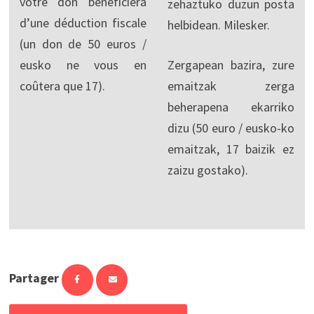
votre don bénéficiera
zehaztuko duzun posta
d’une déduction fiscale
helbidean. Milesker.
(un don de 50 euros /
eusko ne vous en
Zergapean bazira, zure
coûtera que 17).
emaitzak zerga
beherapena ekarriko
dizu (50 euro / eusko-ko
emaitzak, 17 baizik ez
zaizu gostako).
Partager