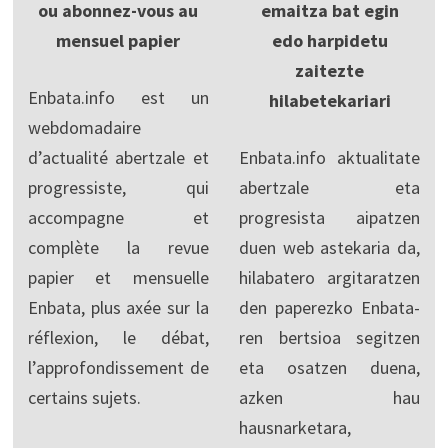
ou abonnez-vous au
emaitza bat egin
mensuel papier
edo harpidetu
zaitezte
Enbata.info est un
hilabetekariari
webdomadaire
d’actualité abertzale et
Enbata.info aktualitate
progressiste, qui
abertzale eta
accompagne et
progresista aipatzen
complète la revue
duen web astekaria da,
papier et mensuelle
hilabatero argitaratzen
Enbata, plus axée sur la
den paperezko Enbata-
réflexion, le débat,
ren bertsioa segitzen
l’approfondissement de
eta osatzen duena,
certains sujets.
azken hau
hausnarketara,