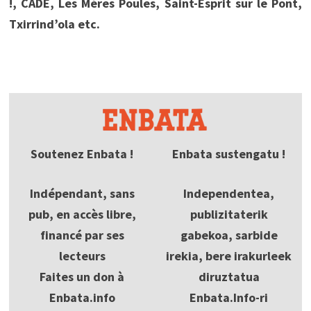
!, CADE, Les Mères Poules, Saint-Esprit sur le Pont,
Txirrind’ola etc.
Soutenez Enbata !
Enbata sustengatu !
Indépendant, sans
Independentea,
pub, en accès libre,
publizitaterik
financé par ses
gabekoa, sarbide
lecteurs
irekia, bere irakurleek
Faites un don à
diruztatua
Enbata.info
Enbata.Info-ri