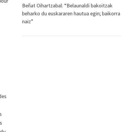
pour
Beñat Oihartzabal: “Belaunaldi bakoitzak
beharko du euskararen hautua egin; baikorra
naiz”
des
s
ns
 du