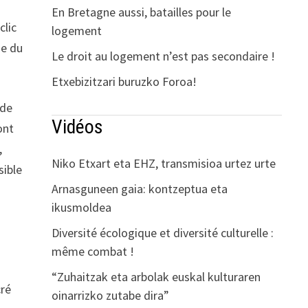
En Bretagne aussi, batailles pour le
clic
logement
ge du
Le droit au logement n’est pas secondaire !
Etxebizitzari buruzko Foroa!
 de
Vidéos
ont
,
Niko Etxart eta EHZ, transmisioa urtez urte
sible
Arnasguneen gaia: kontzeptua eta
ikusmoldea
Diversité écologique et diversité culturelle :
même combat !
“Zuhaitzak eta arbolak euskal kulturaren
cré
oinarrizko zutabe dira”