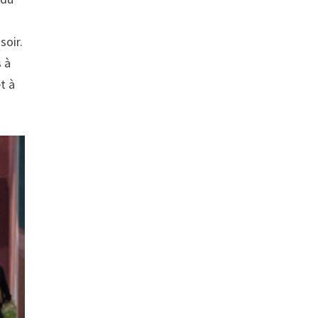
soir.
s à
t à