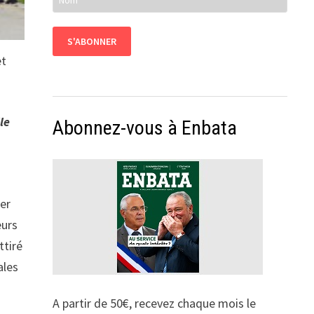
et
le
Abonnez-vous à Enbata
ger
eurs
ttiré
ales
A partir de 50€, recevez chaque mois le