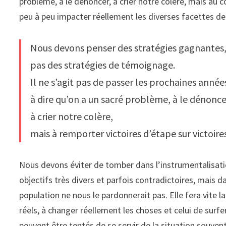
problème, à le dénoncer, à crier notre colère, mais au c
peu à peu impacter réellement les diverses facettes de 
Nous devons penser des stratégies gagnantes
pas des stratégies de témoignage.
Il ne s’agit pas de passer les prochaines année
à dire qu’on a un sacré problème, à le dénonce
à crier notre colère,
mais à remporter victoires d’étape sur victoire
Nous devons éviter de tomber dans l’instrumentalisat
objectifs très divers et parfois contradictoires, mais dan
population ne nous le pardonnerait pas. Elle fera vite la
réels, à changer réellement les choses et celui de surf
peuvent être tentés de se servir de la situation souv