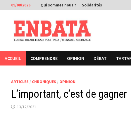
Passer
09/08/2026
Qui sommes nous ?
Solidarités
au
contenu
ACCUEIL
COMPRENDRE
OPINION
DÉBAT
TARTA
ARTICLES
/
CHRONIQUES
/
OPINION
L’important, c’est de gagner
13/12/2021