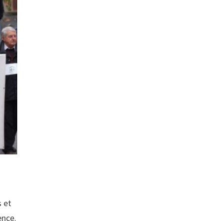
s et
ence.