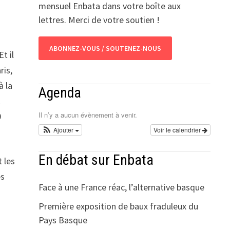
mensuel Enbata dans votre boîte aux
lettres. Merci de votre soutien !
ABONNEZ-VOUS / SOUTENEZ-NOUS
t il
ris,
à la
Agenda
t
Il n’y a aucun évènement à venir.
0
Ajouter
Voir le calendrier
En débat sur Enbata
 les
es
Face à une France réac, l’alternative basque
Première exposition de baux fraduleux du
Pays Basque