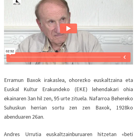
Erramun Baxok irakaslea, ohorezko euskaltzaina eta
Euskal Kultur Erakundeko (EKE) lehendakari ohia
ekainaren 3an hil zen, 95 urte zituela. Nafarroa Behereko
Suhuskun herrian sortu zen zen Baxok, 1928ko
abenduaren 26an.
Andres Urrutia euskaltzainburuaren hitzetan «beti