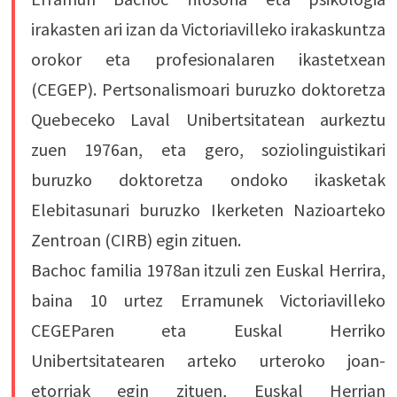
irakasten ari izan da Victoriavilleko irakaskuntza
orokor eta profesionalaren ikastetxean
(CEGEP). Pertsonalismoari buruzko doktoretza
Quebeceko Laval Unibertsitatean aurkeztu
zuen 1976an, eta gero, soziolinguistikari
buruzko doktoretza ondoko ikasketak
Elebitasunari buruzko Ikerketen Nazioarteko
Zentroan (CIRB) egin zituen.
Bachoc familia 1978an itzuli zen Euskal Herrira,
baina 10 urtez Erramunek Victoriavilleko
CEGEParen eta Euskal Herriko
Unibertsitatearen arteko urteroko joan-
etorriak egin zituen, Euskal Herrian