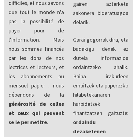
difficiles, et nous savons
gairen azterketa
que tout le monde n’a
sakonera bideratuagoa
pas la possibilité de
delarik.
payer pour de
l’information. Mais
Garai gogorrak dira, eta
nous sommes financés
badakigu denek ez
par les dons de nos
dutela informazioa
lectrices et lecteurs, et
ordaintzeko ahalik.
les abonnements au
Baina irakurleen
mensuel papier : nous
emaitzek eta paperezko
dépendons de la
hilabetekariaren
générosité de celles
harpidetzek
et ceux qui peuvent
finantzatzen gaituzte:
se le permettre.
ordaindu
dezaketenen