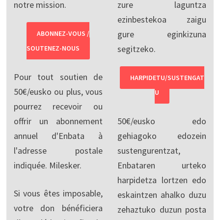
notre mission.
zure laguntza
ezinbestekoa zaigu
gure eginkizuna
ABONNEZ-VOUS /
segitzeko.
SOUTENEZ-NOUS
Pour tout soutien de
HARPIDETU/SUSTENGAT
50€/eusko ou plus, vous
U
pourrez recevoir ou
offrir un abonnement
50€/eusko edo
annuel d'Enbata à
gehiagoko edozein
l'adresse postale
sustengurentzat,
indiquée. Milesker.
Enbataren urteko
harpidetza lortzen edo
Si vous êtes imposable,
eskaintzen ahalko duzu
votre don bénéficiera
zehaztuko duzun posta