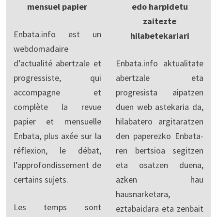
mensuel papier
edo harpidetu
zaitezte
Enbata.info est un
hilabetekariari
webdomadaire
d’actualité abertzale et
Enbata.info aktualitate
progressiste, qui
abertzale eta
accompagne et
progresista aipatzen
complète la revue
duen web astekaria da,
papier et mensuelle
hilabatero argitaratzen
Enbata, plus axée sur la
den paperezko Enbata-
réflexion, le débat,
ren bertsioa segitzen
l’approfondissement de
eta osatzen duena,
certains sujets.
azken hau
hausnarketara,
Les temps sont
eztabaidara eta zenbait