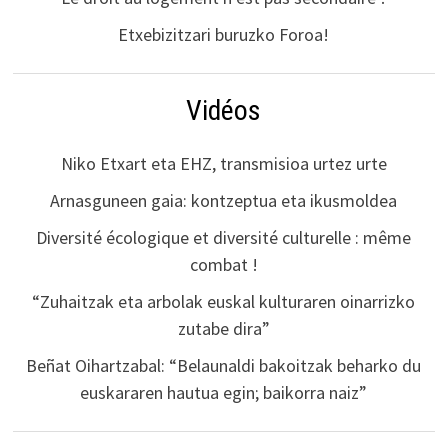
Etxebizitzari buruzko Foroa!
Vidéos
Niko Etxart eta EHZ, transmisioa urtez urte
Arnasguneen gaia: kontzeptua eta ikusmoldea
Diversité écologique et diversité culturelle : même
combat !
“Zuhaitzak eta arbolak euskal kulturaren oinarrizko
zutabe dira”
Beñat Oihartzabal: “Belaunaldi bakoitzak beharko du
euskararen hautua egin; baikorra naiz”