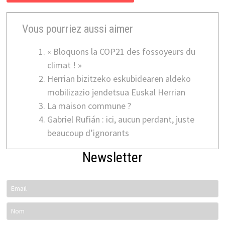
Vous pourriez aussi aimer
« Bloquons la COP21 des fossoyeurs du
climat ! »
Herrian bizitzeko eskubidearen aldeko
mobilizazio jendetsua Euskal Herrian
La maison commune ?
Gabriel Rufián : ici, aucun perdant, juste
beaucoup d’ignorants
Newsletter