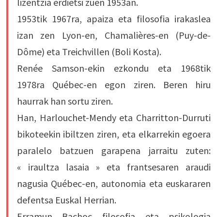
lizentzia erdietsi zuen 1953an.
1953tik 1967ra, apaiza eta filosofia irakaslea
izan zen Lyon-en, Chamalières-en (Puy-de-
Dôme) eta Treichvillen (Boli Kosta).
Renée Samson-ekin ezkondu eta 1968tik
1978ra Québec-en egon ziren. Beren hiru
haurrak han sortu ziren.
Han, Harlouchet-Mendy eta Charritton-Durruti
bikoteekin ibiltzen ziren, eta elkarrekin egoera
paralelo batzuen garapena jarraitu zuten:
« iraultza lasaia » eta frantsesaren araudi
nagusia Québec-en, autonomia eta euskararen
defentsa Euskal Herrian.
Erramun Bachoc filosofia eta psikologia