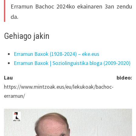
Erramun Bachoc 2024ko ekainaren 3an zendu
da.
Gehiago jakin
Erramun Baxok (1928-2024) – eke.eus
Erramun Baxok | Soziolinguistika bloga (2009-2020)
Lau bideo:
https://www.mintzoak.eus/eu/lekukoak/bachoc-
erramun/