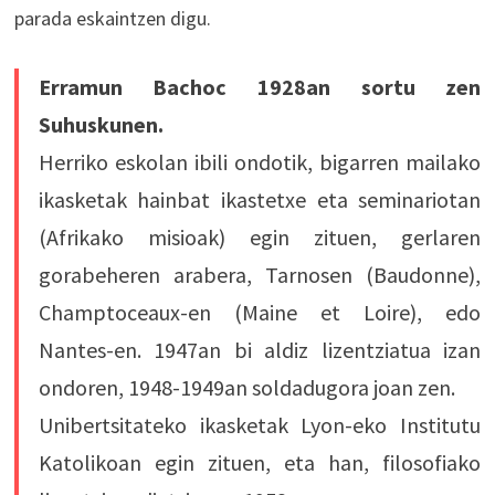
parada eskaintzen digu.
Erramun Bachoc 1928an sortu zen
Suhuskunen.
Herriko eskolan ibili ondotik, bigarren mailako
ikasketak hainbat ikastetxe eta seminariotan
(Afrikako misioak) egin zituen, gerlaren
gorabeheren arabera, Tarnosen (Baudonne),
Champtoceaux-en (Maine et Loire), edo
Nantes-en. 1947an bi aldiz lizentziatua izan
ondoren, 1948-1949an soldadugora joan zen.
Unibertsitateko ikasketak Lyon-eko Institutu
Katolikoan egin zituen, eta han, filosofiako