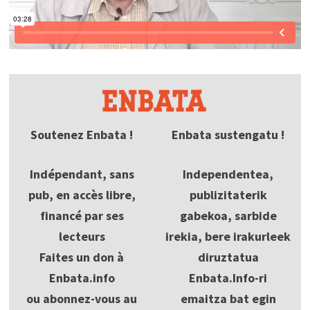
Soutenez Enbata !
Enbata sustengatu !
Indépendant, sans
Independentea,
pub, en accès libre,
publizitaterik
financé par ses
gabekoa, sarbide
lecteurs
irekia, bere irakurleek
Faites un don à
diruztatua
Enbata.info
Enbata.Info-ri
ou abonnez-vous au
emaitza bat egin