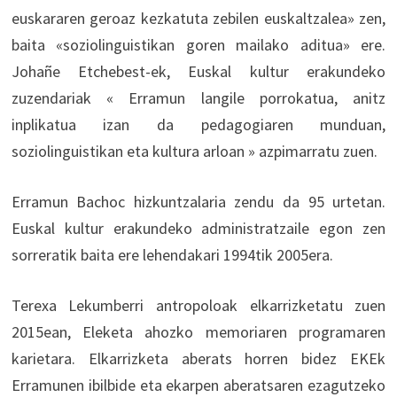
euskararen geroaz kezkatuta zebilen euskaltzalea» zen,
baita «soziolinguistikan goren mailako aditua» ere.
Johañe Etchebest-ek, Euskal kultur erakundeko
zuzendariak « Erramun langile porrokatua, anitz
inplikatua izan da pedagogiaren munduan,
soziolinguistikan eta kultura arloan » azpimarratu zuen.
Erramun Bachoc hizkuntzalaria zendu da 95 urtetan.
Euskal kultur erakundeko administratzaile egon zen
sorreratik baita ere lehendakari 1994tik 2005era.
Terexa Lekumberri antropoloak elkarrizketatu zuen
2015ean, Eleketa ahozko memoriaren programaren
karietara. Elkarrizketa aberats horren bidez EKEk
Erramunen ibilbide eta ekarpen aberatsaren ezagutzeko