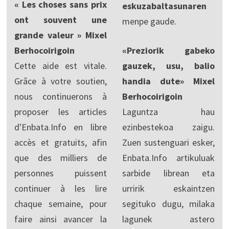
« Les choses sans prix
eskuzabaltasunaren
ont souvent une
menpe gaude.
grande valeur » Mixel
Berhocoirigoin
«Preziorik gabeko
Cette aide est vitale.
gauzek, usu, balio
Grâce à votre soutien,
handia dute» Mixel
nous continuerons à
Berhocoirigoin
proposer les articles
Laguntza hau
d'Enbata.Info en libre
ezinbestekoa zaigu.
accès et gratuits, afin
Zuen sustenguari esker,
que des milliers de
Enbata.Info artikuluak
personnes puissent
sarbide librean eta
continuer à les lire
urririk eskaintzen
chaque semaine, pour
segituko dugu, milaka
faire ainsi avancer la
lagunek astero