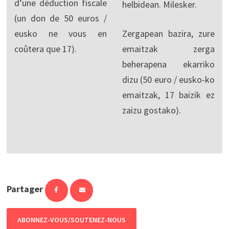
d’une déduction fiscale
helbidean. Milesker.
(un don de 50 euros /
eusko ne vous en
Zergapean bazira, zure
coûtera que 17).
emaitzak zerga
beherapena ekarriko
dizu (50 euro / eusko-ko
emaitzak, 17 baizik ez
zaizu gostako).
Partager
ABONNEZ-VOUS/SOUTENEZ-NOUS