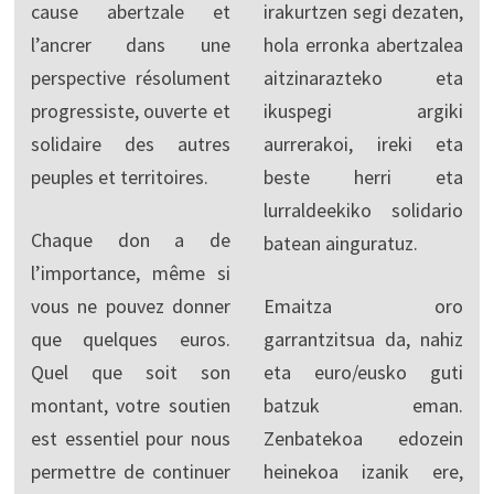
cause abertzale et
irakurtzen segi dezaten,
l’ancrer dans une
hola erronka abertzalea
perspective résolument
aitzinarazteko eta
progressiste, ouverte et
ikuspegi argiki
solidaire des autres
aurrerakoi, ireki eta
peuples et territoires.
beste herri eta
lurraldeekiko solidario
Chaque don a de
batean ainguratuz.
l’importance, même si
vous ne pouvez donner
Emaitza oro
que quelques euros.
garrantzitsua da, nahiz
Quel que soit son
eta euro/eusko guti
montant, votre soutien
batzuk eman.
est essentiel pour nous
Zenbatekoa edozein
permettre de continuer
heinekoa izanik ere,