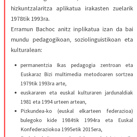
hizkuntzalaritza aplikatua irakasten zuelarik
1978tik 1993ra.
Erramun Bachoc anitz inplikatua izan da bai
mundu pedagogikoan, soziolinguistikoan eta
kulturalean:
permanentzia Ikas pedagogia zentroan eta
Euskaraz Bizi multimedia metodoaren sortzea
1979tik 1993ra arte,
euskararen eta euskal kulturaren jardunaldiak
1981 eta 1994 urteen artean,
Pizkundea-ko (euskal elkarteen federazioa)
bulegoko kide 1984tik 1994ra eta Euskal
Konfederaziokoa 1995etik 2015era,