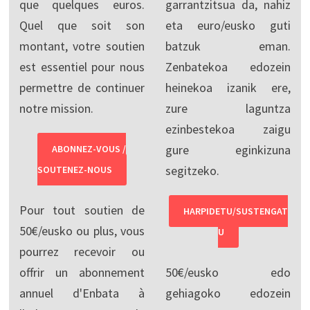
que quelques euros.
garrantzitsua da, nahiz
Quel que soit son
eta euro/eusko guti
montant, votre soutien
batzuk eman.
est essentiel pour nous
Zenbatekoa edozein
permettre de continuer
heinekoa izanik ere,
notre mission.
zure laguntza
ezinbestekoa zaigu
gure eginkizuna
ABONNEZ-VOUS /
segitzeko.
SOUTENEZ-NOUS
Pour tout soutien de
HARPIDETU/SUSTENGAT
50€/eusko ou plus, vous
U
pourrez recevoir ou
offrir un abonnement
50€/eusko edo
annuel d'Enbata à
gehiagoko edozein