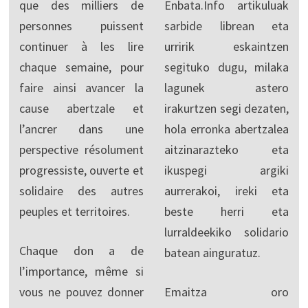
que des milliers de
Enbata.Info artikuluak
personnes puissent
sarbide librean eta
continuer à les lire
urririk eskaintzen
chaque semaine, pour
segituko dugu, milaka
faire ainsi avancer la
lagunek astero
cause abertzale et
irakurtzen segi dezaten,
l’ancrer dans une
hola erronka abertzalea
perspective résolument
aitzinarazteko eta
progressiste, ouverte et
ikuspegi argiki
solidaire des autres
aurrerakoi, ireki eta
peuples et territoires.
beste herri eta
lurraldeekiko solidario
Chaque don a de
batean ainguratuz.
l’importance, même si
vous ne pouvez donner
Emaitza oro