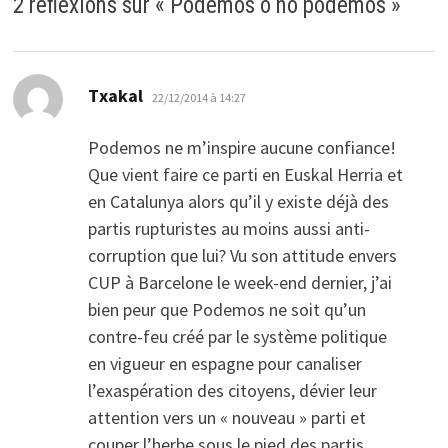
2 réflexions sur «
Podemos o no podemos
»
dit :
Txakal
22/12/2014 à 14:27
Podemos ne m’inspire aucune confiance!
Que vient faire ce parti en Euskal Herria et
en Catalunya alors qu’il y existe déjà des
partis rupturistes au moins aussi anti-
corruption que lui? Vu son attitude envers
CUP à Barcelone le week-end dernier, j’ai
bien peur que Podemos ne soit qu’un
contre-feu créé par le système politique
en vigueur en espagne pour canaliser
l’exaspération des citoyens, dévier leur
attention vers un « nouveau » parti et
couper l’herbe sous le pied des partis