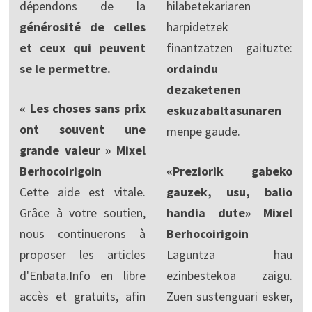
dépendons de la
hilabetekariaren
générosité de celles
harpidetzek
et ceux qui peuvent
finantzatzen gaituzte:
se le permettre.
ordaindu
dezaketenen
« Les choses sans prix
eskuzabaltasunaren
ont souvent une
menpe gaude.
grande valeur » Mixel
Berhocoirigoin
«Preziorik gabeko
Cette aide est vitale.
gauzek, usu, balio
Grâce à votre soutien,
handia dute» Mixel
nous continuerons à
Berhocoirigoin
proposer les articles
Laguntza hau
d'Enbata.Info en libre
ezinbestekoa zaigu.
accès et gratuits, afin
Zuen sustenguari esker,