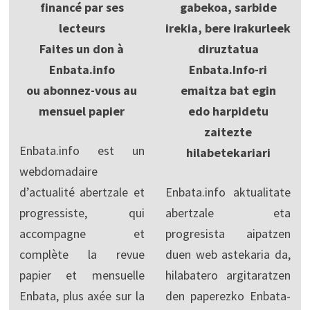
financé par ses
gabekoa, sarbide
lecteurs
irekia, bere irakurleek
Faites un don à
diruztatua
Enbata.info
Enbata.Info-ri
ou abonnez-vous au
emaitza bat egin
mensuel papier
edo harpidetu
zaitezte
Enbata.info est un
hilabetekariari
webdomadaire
d’actualité abertzale et
Enbata.info aktualitate
progressiste, qui
abertzale eta
accompagne et
progresista aipatzen
complète la revue
duen web astekaria da,
papier et mensuelle
hilabatero argitaratzen
Enbata, plus axée sur la
den paperezko Enbata-