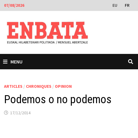
Passer
EU
FR
07/08/2026
au
contenu
MENU
ARTICLES
/
CHRONIQUES
/
OPINION
Podemos o no podemos
17/12/2014