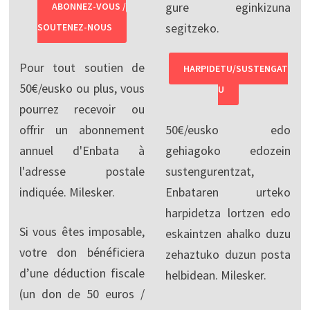
gure eginkizuna
ABONNEZ-VOUS /
segitzeko.
SOUTENEZ-NOUS
Pour tout soutien de
HARPIDETU/SUSTENGAT
50€/eusko ou plus, vous
U
pourrez recevoir ou
offrir un abonnement
50€/eusko edo
annuel d'Enbata à
gehiagoko edozein
l'adresse postale
sustengurentzat,
indiquée. Milesker.
Enbataren urteko
harpidetza lortzen edo
Si vous êtes imposable,
eskaintzen ahalko duzu
votre don bénéficiera
zehaztuko duzun posta
d’une déduction fiscale
helbidean. Milesker.
(un don de 50 euros /