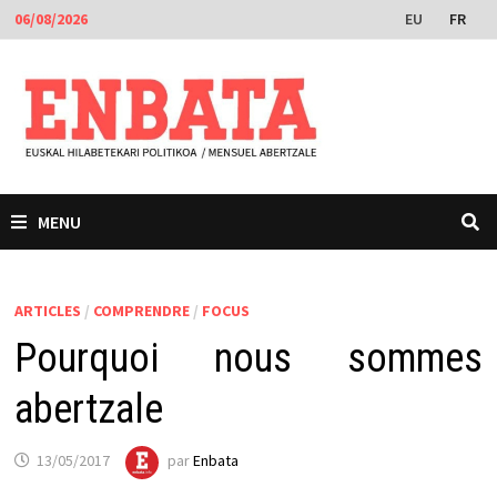
Passer
EU
FR
06/08/2026
au
contenu
MENU
ARTICLES
/
COMPRENDRE
/
FOCUS
Pourquoi nous sommes
abertzale
13/05/2017
par
Enbata