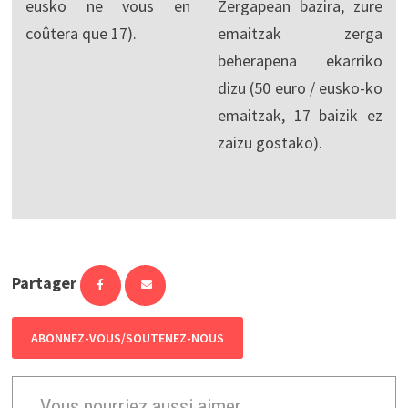
eusko ne vous en
Zergapean bazira, zure
coûtera que 17).
emaitzak zerga
beherapena ekarriko
dizu (50 euro / eusko-ko
emaitzak, 17 baizik ez
zaizu gostako).
Partager
ABONNEZ-VOUS/SOUTENEZ-NOUS
Vous pourriez aussi aimer