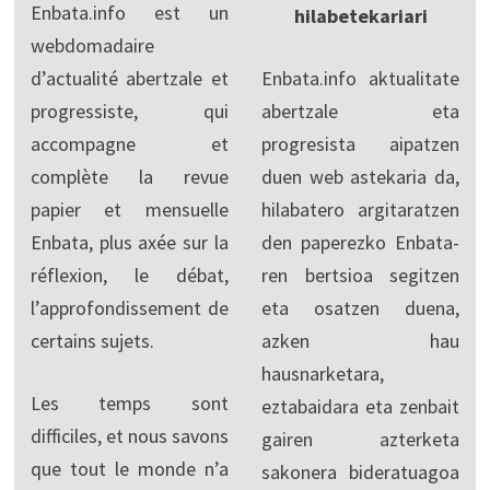
Enbata.info est un
hilabetekariari
webdomadaire
d’actualité abertzale et
Enbata.info aktualitate
progressiste, qui
abertzale eta
accompagne et
progresista aipatzen
complète la revue
duen web astekaria da,
papier et mensuelle
hilabatero argitaratzen
Enbata, plus axée sur la
den paperezko Enbata-
réflexion, le débat,
ren bertsioa segitzen
l’approfondissement de
eta osatzen duena,
certains sujets.
azken hau
hausnarketara,
Les temps sont
eztabaidara eta zenbait
difficiles, et nous savons
gairen azterketa
que tout le monde n’a
sakonera bideratuagoa