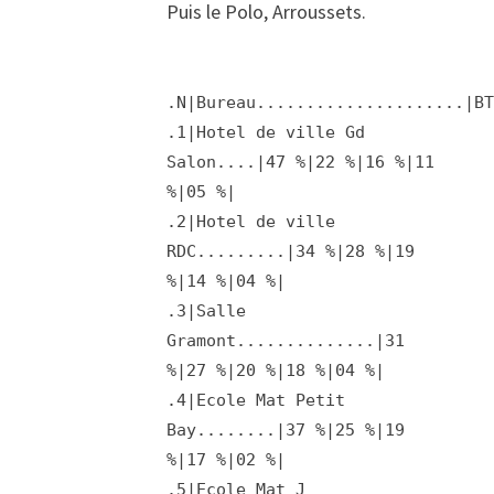
Puis le Polo, Arroussets.
.N|Bureau.....................|B
.1|Hotel de ville Gd
Salon....|47 %|22 %|16 %|11
%|05 %|
.2|Hotel de ville
RDC.........|34 %|28 %|19
%|14 %|04 %|
.3|Salle
Gramont..............|31
%|27 %|20 %|18 %|04 %|
.4|Ecole Mat Petit
Bay........|37 %|25 %|19
%|17 %|02 %|
.5|Ecole Mat J