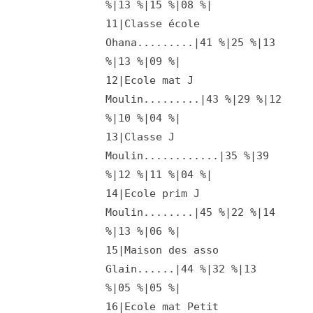
%|13 %|15 %|08 %|
11|Classe école
Ohana.........|41 %|25 %|13
%|13 %|09 %|
12|Ecole mat J
Moulin.........|43 %|29 %|12
%|10 %|04 %|
13|Classe J
Moulin............|35 %|39
%|12 %|11 %|04 %|
14|Ecole prim J
Moulin........|45 %|22 %|14
%|13 %|06 %|
15|Maison des asso
Glain......|44 %|32 %|13
%|05 %|05 %|
16|Ecole mat Petit