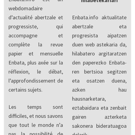
hilabetekariari
webdomadaire
d’actualité abertzale et
Enbata.info aktualitate
progressiste, qui
abertzale eta
accompagne et
progresista aipatzen
complète la revue
duen web astekaria da,
papier et mensuelle
hilabatero argitaratzen
Enbata, plus axée sur la
den paperezko Enbata-
réflexion, le débat,
ren bertsioa segitzen
l’approfondissement de
eta osatzen duena,
certains sujets.
azken hau
hausnarketara,
Les temps sont
eztabaidara eta zenbait
difficiles, et nous savons
gairen azterketa
que tout le monde n’a
sakonera bideratuagoa
pas la possibilité de
delarik.