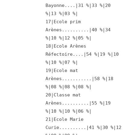
Bayonne....|31 %|33 %|20
%|13 %|03 %|
17|Ecole prim
Arènes..........|40 %|34
%|10 %|12 %|05 %|
18|Ecole Arènes
Réfectoire....|54 %|19 %|10
%|10 %|07 %|
19|Ecole mat
Arènes...........|58 %|18
%|08 %|08 %|08 %|
20|Classe mat
Arènes..........|55 %|19
%|10 %|10 %|06 %|
21|Ecole Marie
Curie..........|41 %|30 %|12