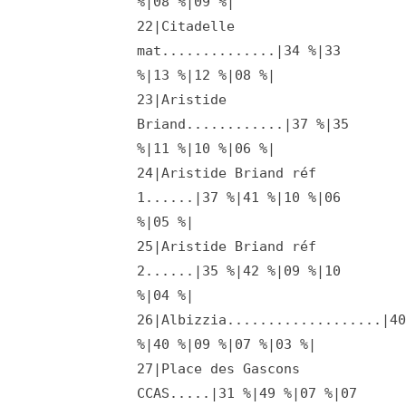
%|08 %|09 %|
22|Citadelle
mat..............|34 %|33
%|13 %|12 %|08 %|
23|Aristide
Briand............|37 %|35
%|11 %|10 %|06 %|
24|Aristide Briand réf
1......|37 %|41 %|10 %|06
%|05 %|
25|Aristide Briand réf
2......|35 %|42 %|09 %|10
%|04 %|
26|Albizzia...................|4
%|40 %|09 %|07 %|03 %|
27|Place des Gascons
CCAS.....|31 %|49 %|07 %|07