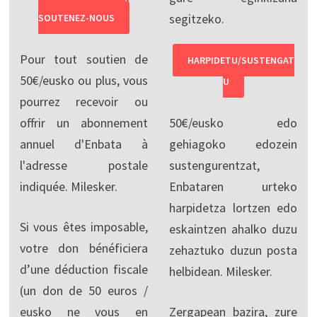
segitzeko.
SOUTENEZ-NOUS
Pour tout soutien de
HARPIDETU/SUSTENGAT
50€/eusko ou plus, vous
U
pourrez recevoir ou
offrir un abonnement
50€/eusko edo
annuel d'Enbata à
gehiagoko edozein
l'adresse postale
sustengurentzat,
indiquée. Milesker.
Enbataren urteko
harpidetza lortzen edo
Si vous êtes imposable,
eskaintzen ahalko duzu
votre don bénéficiera
zehaztuko duzun posta
d’une déduction fiscale
helbidean. Milesker.
(un don de 50 euros /
eusko ne vous en
Zergapean bazira, zure