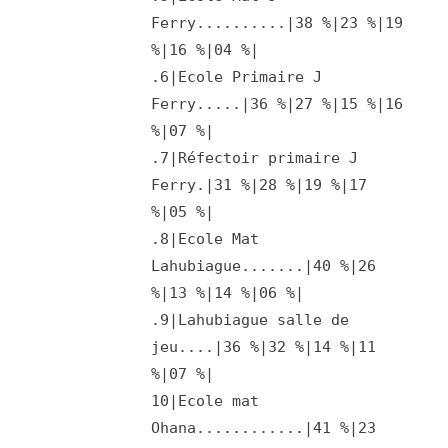
Ferry..........|38 %|23 %|19
%|16 %|04 %|
.6|Ecole Primaire J
Ferry.....|36 %|27 %|15 %|16
%|07 %|
.7|Réfectoir primaire J
Ferry.|31 %|28 %|19 %|17
%|05 %|
.8|Ecole Mat
Lahubiague.......|40 %|26
%|13 %|14 %|06 %|
.9|Lahubiague salle de
jeu....|36 %|32 %|14 %|11
%|07 %|
10|Ecole mat
Ohana............|41 %|23