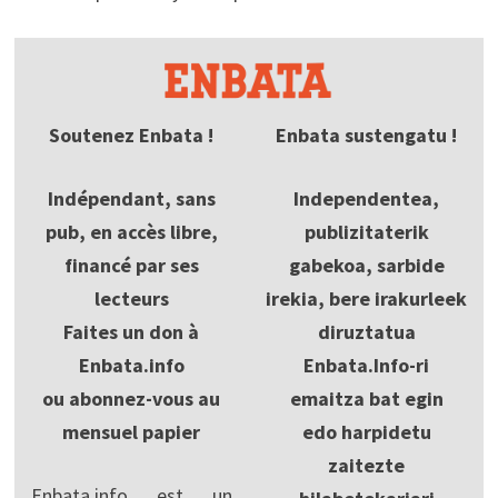
Soutenez Enbata !
Enbata sustengatu !
Indépendant, sans
Independentea,
pub, en accès libre,
publizitaterik
financé par ses
gabekoa, sarbide
lecteurs
irekia, bere irakurleek
Faites un don à
diruztatua
Enbata.info
Enbata.Info-ri
ou abonnez-vous au
emaitza bat egin
mensuel papier
edo harpidetu
zaitezte
Enbata.info est un