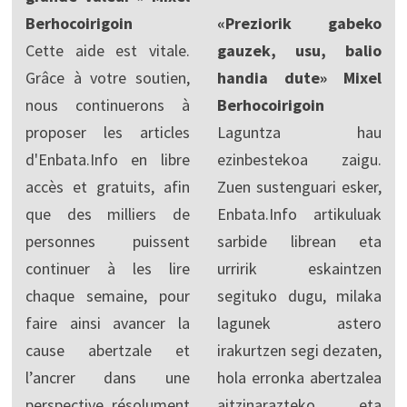
Berhocoirigoin
«Preziorik gabeko
Cette aide est vitale.
gauzek, usu, balio
Grâce à votre soutien,
handia dute» Mixel
nous continuerons à
Berhocoirigoin
proposer les articles
Laguntza hau
d'Enbata.Info en libre
ezinbestekoa zaigu.
accès et gratuits, afin
Zuen sustenguari esker,
que des milliers de
Enbata.Info artikuluak
personnes puissent
sarbide librean eta
continuer à les lire
urririk eskaintzen
chaque semaine, pour
segituko dugu, milaka
faire ainsi avancer la
lagunek astero
cause abertzale et
irakurtzen segi dezaten,
l’ancrer dans une
hola erronka abertzalea
perspective résolument
aitzinarazteko eta