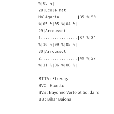
%|05 %|
28|Ecole mat
Malégarie........|35 %|50
%|05 %|05 %|04 %|
29|Arrousset
1................|37 %|34
%|16 %|09 %|05 %|
30|Arrousset
2................|49 %|27
%|11 %|06 %|06 %|
BTTA : Etxeragai
BVO : Etxetto
BVS : Bayonne Verte et Solidaire
BB : Bihar Baiona