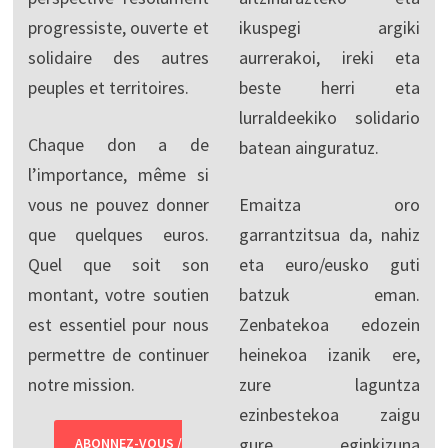
progressiste, ouverte et
ikuspegi argiki
solidaire des autres
aurrerakoi, ireki eta
peuples et territoires.
beste herri eta
lurraldeekiko solidario
Chaque don a de
batean ainguratuz.
l’importance, même si
vous ne pouvez donner
Emaitza oro
que quelques euros.
garrantzitsua da, nahiz
Quel que soit son
eta euro/eusko guti
montant, votre soutien
batzuk eman.
est essentiel pour nous
Zenbatekoa edozein
permettre de continuer
heinekoa izanik ere,
notre mission.
zure laguntza
ezinbestekoa zaigu
gure eginkizuna
ABONNEZ-VOUS /