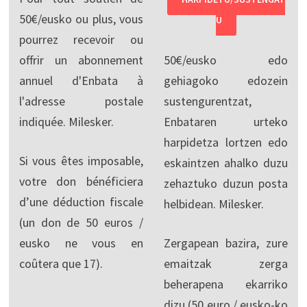
50€/eusko ou plus, vous
U
pourrez recevoir ou
offrir un abonnement
50€/eusko edo
annuel d'Enbata à
gehiagoko edozein
l'adresse postale
sustengurentzat,
indiquée. Milesker.
Enbataren urteko
harpidetza lortzen edo
Si vous êtes imposable,
eskaintzen ahalko duzu
votre don bénéficiera
zehaztuko duzun posta
d’une déduction fiscale
helbidean. Milesker.
(un don de 50 euros /
eusko ne vous en
Zergapean bazira, zure
coûtera que 17).
emaitzak zerga
beherapena ekarriko
dizu (50 euro / eusko-ko