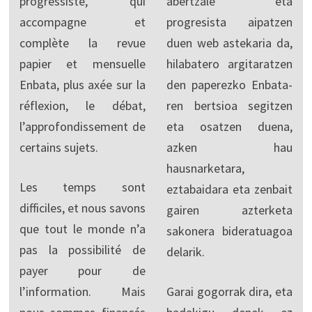
progressiste, qui
abertzale eta
accompagne et
progresista aipatzen
complète la revue
duen web astekaria da,
papier et mensuelle
hilabatero argitaratzen
Enbata, plus axée sur la
den paperezko Enbata-
réflexion, le débat,
ren bertsioa segitzen
l’approfondissement de
eta osatzen duena,
certains sujets.
azken hau
hausnarketara,
Les temps sont
eztabaidara eta zenbait
difficiles, et nous savons
gairen azterketa
que tout le monde n’a
sakonera bideratuagoa
pas la possibilité de
delarik.
payer pour de
l’information. Mais
Garai gogorrak dira, eta