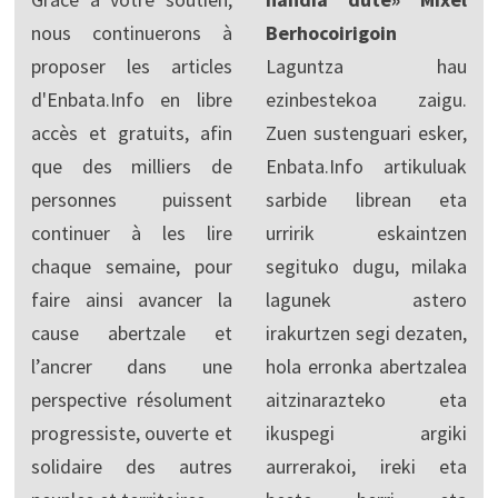
nous continuerons à
Berhocoirigoin
proposer les articles
Laguntza hau
d'Enbata.Info en libre
ezinbestekoa zaigu.
accès et gratuits, afin
Zuen sustenguari esker,
que des milliers de
Enbata.Info artikuluak
personnes puissent
sarbide librean eta
continuer à les lire
urririk eskaintzen
chaque semaine, pour
segituko dugu, milaka
faire ainsi avancer la
lagunek astero
cause abertzale et
irakurtzen segi dezaten,
l’ancrer dans une
hola erronka abertzalea
perspective résolument
aitzinarazteko eta
progressiste, ouverte et
ikuspegi argiki
solidaire des autres
aurrerakoi, ireki eta