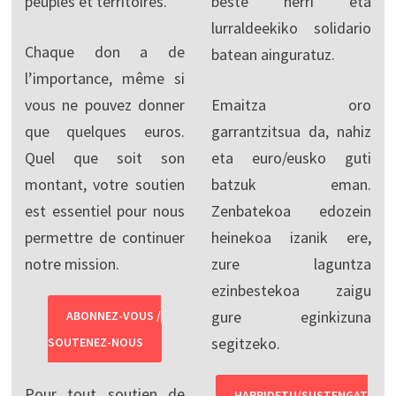
peuples et territoires.
beste herri eta
lurraldeekiko solidario
Chaque don a de
batean ainguratuz.
l’importance, même si
vous ne pouvez donner
Emaitza oro
que quelques euros.
garrantzitsua da, nahiz
Quel que soit son
eta euro/eusko guti
montant, votre soutien
batzuk eman.
est essentiel pour nous
Zenbatekoa edozein
permettre de continuer
heinekoa izanik ere,
notre mission.
zure laguntza
ezinbestekoa zaigu
gure eginkizuna
ABONNEZ-VOUS /
segitzeko.
SOUTENEZ-NOUS
Pour tout soutien de
HARPIDETU/SUSTENGAT