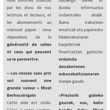
nous sommes financés
badakigu denek ez
par les dons de nos
dutela informazioa
lectrices et lecteurs, et
ordaintzeko ahalik.
les abonnements au
Baina irakurleen
mensuel papier : nous
emaitzek eta paperezko
dépendons de la
hilabetekariaren
générosité de celles
harpidetzek
et ceux qui peuvent
finantzatzen gaituzte:
se le permettre.
ordaindu
dezaketenen
« Les choses sans prix
eskuzabaltasunaren
ont souvent une
menpe gaude.
grande valeur » Mixel
Berhocoirigoin
«Preziorik gabeko
Cette aide est vitale.
gauzek, usu, balio
Grâce à votre soutien,
handia dute» Mixel