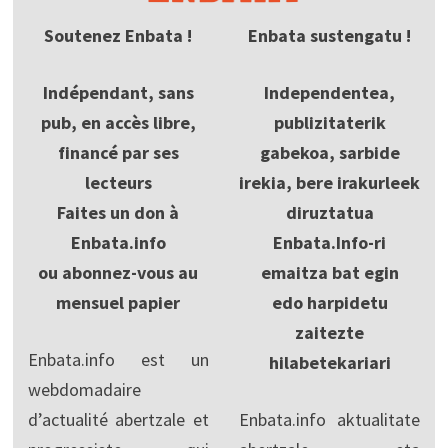
Soutenez Enbata !
Enbata sustengatu !
Indépendant, sans
Independentea,
pub, en accès libre,
publizitaterik
financé par ses
gabekoa, sarbide
lecteurs
irekia, bere irakurleek
Faites un don à
diruztatua
Enbata.info
Enbata.Info-ri
ou abonnez-vous au
emaitza bat egin
mensuel papier
edo harpidetu
zaitezte
Enbata.info est un
hilabetekariari
webdomadaire
d’actualité abertzale et
Enbata.info aktualitate