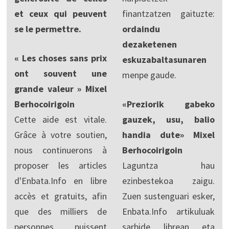
et ceux qui peuvent
finantzatzen gaituzte:
se le permettre.
ordaindu
dezaketenen
« Les choses sans prix
eskuzabaltasunaren
ont souvent une
menpe gaude.
grande valeur » Mixel
Berhocoirigoin
«Preziorik gabeko
Cette aide est vitale.
gauzek, usu, balio
Grâce à votre soutien,
handia dute» Mixel
nous continuerons à
Berhocoirigoin
proposer les articles
Laguntza hau
d'Enbata.Info en libre
ezinbestekoa zaigu.
accès et gratuits, afin
Zuen sustenguari esker,
que des milliers de
Enbata.Info artikuluak
personnes puissent
sarbide librean eta