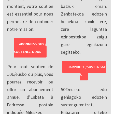
montant, votre soutien
batzuk eman.
est essentiel pour nous
Zenbatekoa edozein
permettre de continuer
heinekoa izanik ere,
notre mission.
zure laguntza
ezinbestekoa zaigu
gure eginkizuna
ABONNEZ-VOUS /
segitzeko.
SOUTENEZ-NOUS
Pour tout soutien de
HARPIDETU/SUSTENGAT
50€/eusko ou plus, vous
U
pourrez recevoir ou
offrir un abonnement
50€/eusko edo
annuel d'Enbata à
gehiagoko edozein
l'adresse postale
sustengurentzat,
indiquée. Milesker.
Enbataren urteko