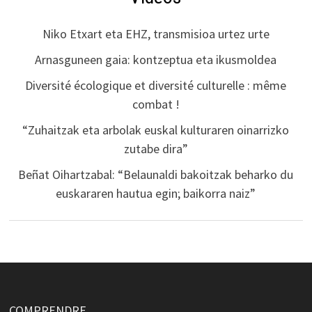
Niko Etxart eta EHZ, transmisioa urtez urte
Arnasguneen gaia: kontzeptua eta ikusmoldea
Diversité écologique et diversité culturelle : même
combat !
“Zuhaitzak eta arbolak euskal kulturaren oinarrizko
zutabe dira”
Beñat Oihartzabal: “Belaunaldi bakoitzak beharko du
euskararen hautua egin; baikorra naiz”
COMPRENDRE