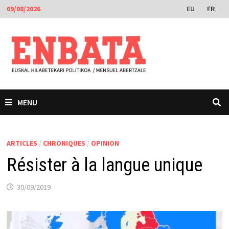
Passer
EU
FR
09/08/2026
au
contenu
MENU
ARTICLES
/
CHRONIQUES
/
OPINION
Résister à la langue unique
30/09/2019