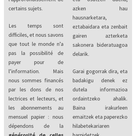
certains sujets.
azken hau
hausnarketara,
Les temps sont
eztabaidara eta zenbait
difficiles, et nous savons
gairen azterketa
que tout le monde n’a
sakonera bideratuagoa
pas la possibilité de
delarik.
payer pour de
l’information. Mais
Garai gogorrak dira, eta
nous sommes financés
badakigu denek ez
par les dons de nos
dutela informazioa
lectrices et lecteurs, et
ordaintzeko ahalik.
les abonnements au
Baina irakurleen
mensuel papier : nous
emaitzek eta paperezko
dépendons de la
hilabetekariaren
générosité de celles
harpidetzek