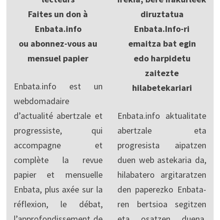
Faites un don à
diruztatua
Enbata.info
Enbata.Info-ri
ou abonnez-vous au
emaitza bat egin
mensuel papier
edo harpidetu
zaitezte
Enbata.info est un
hilabetekariari
webdomadaire
d’actualité abertzale et
Enbata.info aktualitate
progressiste, qui
abertzale eta
accompagne et
progresista aipatzen
complète la revue
duen web astekaria da,
papier et mensuelle
hilabatero argitaratzen
Enbata, plus axée sur la
den paperezko Enbata-
réflexion, le débat,
ren bertsioa segitzen
l’approfondissement de
eta osatzen duena,