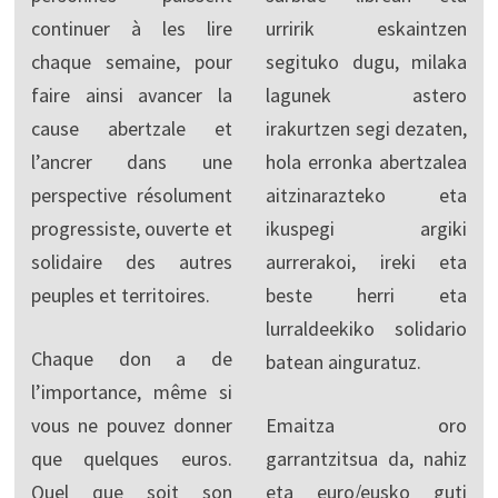
continuer à les lire
urririk eskaintzen
chaque semaine, pour
segituko dugu, milaka
faire ainsi avancer la
lagunek astero
cause abertzale et
irakurtzen segi dezaten,
l’ancrer dans une
hola erronka abertzalea
perspective résolument
aitzinarazteko eta
progressiste, ouverte et
ikuspegi argiki
solidaire des autres
aurrerakoi, ireki eta
peuples et territoires.
beste herri eta
lurraldeekiko solidario
Chaque don a de
batean ainguratuz.
l’importance, même si
vous ne pouvez donner
Emaitza oro
que quelques euros.
garrantzitsua da, nahiz
Quel que soit son
eta euro/eusko guti