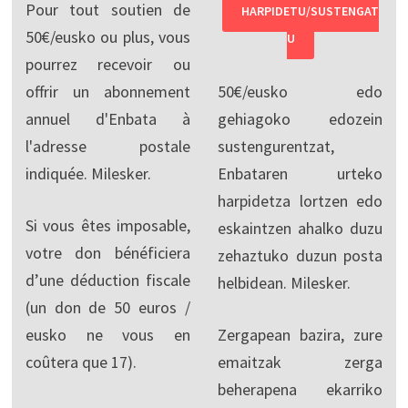
Pour tout soutien de
HARPIDETU/SUSTENGAT
50€/eusko ou plus, vous
U
pourrez recevoir ou
offrir un abonnement
50€/eusko edo
annuel d'Enbata à
gehiagoko edozein
l'adresse postale
sustengurentzat,
indiquée. Milesker.
Enbataren urteko
harpidetza lortzen edo
Si vous êtes imposable,
eskaintzen ahalko duzu
votre don bénéficiera
zehaztuko duzun posta
d’une déduction fiscale
helbidean. Milesker.
(un don de 50 euros /
eusko ne vous en
Zergapean bazira, zure
coûtera que 17).
emaitzak zerga
beherapena ekarriko