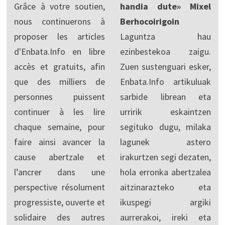
Grâce à votre soutien,
handia dute» Mixel
nous continuerons à
Berhocoirigoin
proposer les articles
Laguntza hau
d'Enbata.Info en libre
ezinbestekoa zaigu.
accès et gratuits, afin
Zuen sustenguari esker,
que des milliers de
Enbata.Info artikuluak
personnes puissent
sarbide librean eta
continuer à les lire
urririk eskaintzen
chaque semaine, pour
segituko dugu, milaka
faire ainsi avancer la
lagunek astero
cause abertzale et
irakurtzen segi dezaten,
l’ancrer dans une
hola erronka abertzalea
perspective résolument
aitzinarazteko eta
progressiste, ouverte et
ikuspegi argiki
solidaire des autres
aurrerakoi, ireki eta