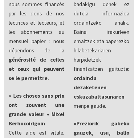
nous sommes financés
badakigu denek ez
par les dons de nos
dutela informazioa
lectrices et lecteurs, et
ordaintzeko ahalik.
les abonnements au
Baina irakurleen
mensuel papier : nous
emaitzek eta paperezko
dépendons de la
hilabetekariaren
générosité de celles
harpidetzek
et ceux qui peuvent
finantzatzen gaituzte:
se le permettre.
ordaindu
dezaketenen
« Les choses sans prix
eskuzabaltasunaren
ont souvent une
menpe gaude.
grande valeur » Mixel
Berhocoirigoin
«Preziorik gabeko
Cette aide est vitale.
gauzek, usu, balio