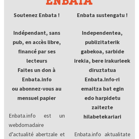
Soutenez Enbata !
Enbata sustengatu !
Indépendant, sans
Independentea,
pub, en accès libre,
publizitaterik
financé par ses
gabekoa, sarbide
lecteurs
irekia, bere irakurleek
Faites un don à
diruztatua
Enbata.info
Enbata.Info-ri
ou abonnez-vous au
emaitza bat egin
mensuel papier
edo harpidetu
zaitezte
Enbata.info est un
hilabetekariari
webdomadaire
d’actualité abertzale et
Enbata.info aktualitate