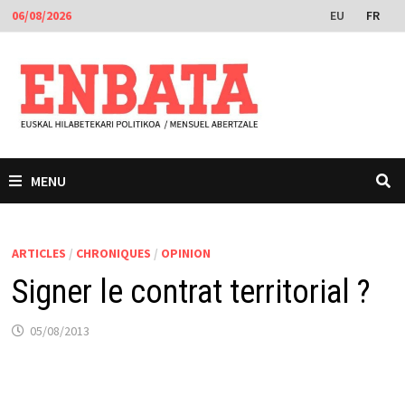
Passer
EU
FR
06/08/2026
au
contenu
MENU
ARTICLES
/
CHRONIQUES
/
OPINION
Signer le contrat territorial ?
05/08/2013