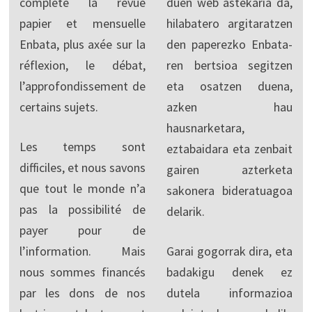
complète la revue
duen web astekaria da,
papier et mensuelle
hilabatero argitaratzen
Enbata, plus axée sur la
den paperezko Enbata-
réflexion, le débat,
ren bertsioa segitzen
l’approfondissement de
eta osatzen duena,
certains sujets.
azken hau
hausnarketara,
Les temps sont
eztabaidara eta zenbait
difficiles, et nous savons
gairen azterketa
que tout le monde n’a
sakonera bideratuagoa
pas la possibilité de
delarik.
payer pour de
l’information. Mais
Garai gogorrak dira, eta
nous sommes financés
badakigu denek ez
par les dons de nos
dutela informazioa