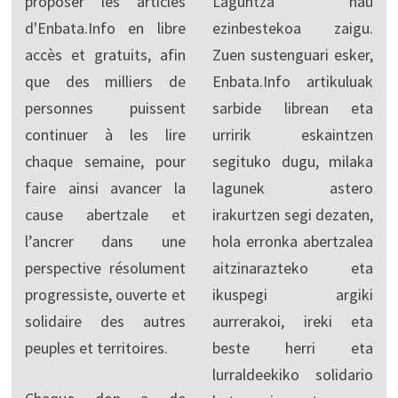
proposer les articles
Laguntza hau
d'Enbata.Info en libre
ezinbestekoa zaigu.
accès et gratuits, afin
Zuen sustenguari esker,
que des milliers de
Enbata.Info artikuluak
personnes puissent
sarbide librean eta
continuer à les lire
urririk eskaintzen
chaque semaine, pour
segituko dugu, milaka
faire ainsi avancer la
lagunek astero
cause abertzale et
irakurtzen segi dezaten,
l’ancrer dans une
hola erronka abertzalea
perspective résolument
aitzinarazteko eta
progressiste, ouverte et
ikuspegi argiki
solidaire des autres
aurrerakoi, ireki eta
peuples et territoires.
beste herri eta
lurraldeekiko solidario