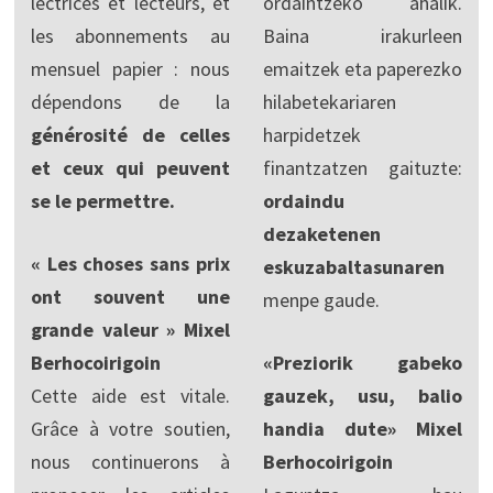
lectrices et lecteurs, et
ordaintzeko ahalik.
les abonnements au
Baina irakurleen
mensuel papier : nous
emaitzek eta paperezko
dépendons de la
hilabetekariaren
générosité de celles
harpidetzek
et ceux qui peuvent
finantzatzen gaituzte:
se le permettre.
ordaindu
dezaketenen
« Les choses sans prix
eskuzabaltasunaren
ont souvent une
menpe gaude.
grande valeur » Mixel
Berhocoirigoin
«Preziorik gabeko
Cette aide est vitale.
gauzek, usu, balio
Grâce à votre soutien,
handia dute» Mixel
nous continuerons à
Berhocoirigoin