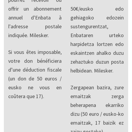
offrir un abonnement
50€/eusko edo
annuel d'Enbata à
gehiagoko edozein
l'adresse postale
sustengurentzat,
indiquée. Milesker.
Enbataren urteko
harpidetza lortzen edo
Si vous êtes imposable,
eskaintzen ahalko duzu
votre don bénéficiera
zehaztuko duzun posta
d’une déduction fiscale
helbidean. Milesker.
(un don de 50 euros /
eusko ne vous en
Zergapean bazira, zure
coûtera que 17).
emaitzak zerga
beherapena ekarriko
dizu (50 euro / eusko-ko
emaitzak, 17 baizik ez
zaizu gostako).