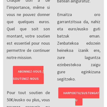
Chaque don a de
batean ainguratuz.
l’importance, même si
vous ne pouvez donner
Emaitza oro
que quelques euros.
garrantzitsua da, nahiz
Quel que soit son
eta euro/eusko guti
montant, votre soutien
batzuk eman.
est essentiel pour nous
Zenbatekoa edozein
permettre de continuer
heinekoa izanik ere,
notre mission.
zure laguntza
ezinbestekoa zaigu
gure eginkizuna
ABONNEZ-VOUS /
segitzeko.
SOUTENEZ-NOUS
Pour tout soutien de
HARPIDETU/SUSTENGAT
50€/eusko ou plus, vous
U
pourrez recevoir ou