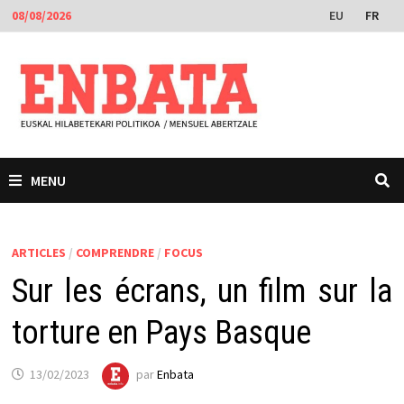
Passer
EU
FR
08/08/2026
au
contenu
MENU
ARTICLES
/
COMPRENDRE
/
FOCUS
Sur les écrans, un film sur la
torture en Pays Basque
13/02/2023
par
Enbata