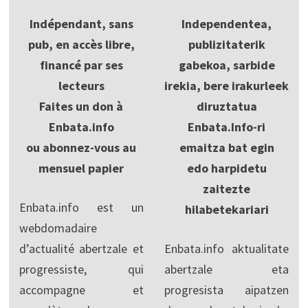
Indépendant, sans
Independentea,
pub, en accès libre,
publizitaterik
financé par ses
gabekoa, sarbide
lecteurs
irekia, bere irakurleek
Faites un don à
diruztatua
Enbata.info
Enbata.Info-ri
ou abonnez-vous au
emaitza bat egin
mensuel papier
edo harpidetu
zaitezte
Enbata.info est un
hilabetekariari
webdomadaire
d’actualité abertzale et
Enbata.info aktualitate
progressiste, qui
abertzale eta
accompagne et
progresista aipatzen