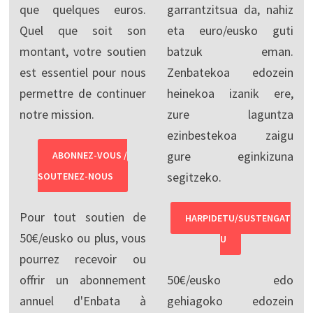
que quelques euros.
garrantzitsua da, nahiz
Quel que soit son
eta euro/eusko guti
montant, votre soutien
batzuk eman.
est essentiel pour nous
Zenbatekoa edozein
permettre de continuer
heinekoa izanik ere,
notre mission.
zure laguntza
ezinbestekoa zaigu
gure eginkizuna
ABONNEZ-VOUS /
segitzeko.
SOUTENEZ-NOUS
Pour tout soutien de
HARPIDETU/SUSTENGAT
50€/eusko ou plus, vous
U
pourrez recevoir ou
offrir un abonnement
50€/eusko edo
annuel d'Enbata à
gehiagoko edozein