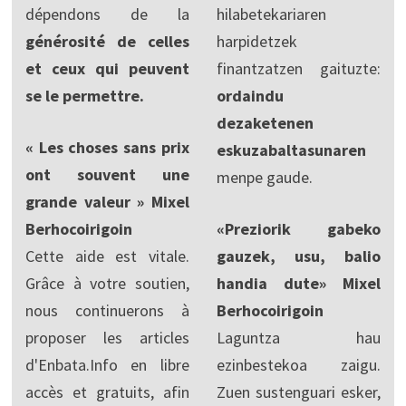
dépendons de la
hilabetekariaren
générosité de celles
harpidetzek
et ceux qui peuvent
finantzatzen gaituzte:
se le permettre.
ordaindu
dezaketenen
« Les choses sans prix
eskuzabaltasunaren
ont souvent une
menpe gaude.
grande valeur » Mixel
Berhocoirigoin
«Preziorik gabeko
Cette aide est vitale.
gauzek, usu, balio
Grâce à votre soutien,
handia dute» Mixel
nous continuerons à
Berhocoirigoin
proposer les articles
Laguntza hau
d'Enbata.Info en libre
ezinbestekoa zaigu.
accès et gratuits, afin
Zuen sustenguari esker,