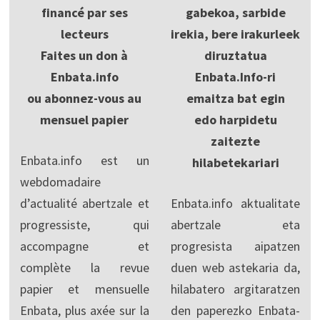
financé par ses
gabekoa, sarbide
lecteurs
irekia, bere irakurleek
Faites un don à
diruztatua
Enbata.info
Enbata.Info-ri
ou abonnez-vous au
emaitza bat egin
mensuel papier
edo harpidetu
zaitezte
Enbata.info est un
hilabetekariari
webdomadaire
d’actualité abertzale et
Enbata.info aktualitate
progressiste, qui
abertzale eta
accompagne et
progresista aipatzen
complète la revue
duen web astekaria da,
papier et mensuelle
hilabatero argitaratzen
Enbata, plus axée sur la
den paperezko Enbata-