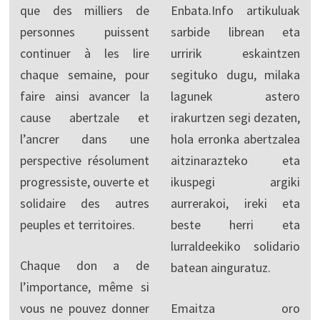
que des milliers de
Enbata.Info artikuluak
personnes puissent
sarbide librean eta
continuer à les lire
urririk eskaintzen
chaque semaine, pour
segituko dugu, milaka
faire ainsi avancer la
lagunek astero
cause abertzale et
irakurtzen segi dezaten,
l’ancrer dans une
hola erronka abertzalea
perspective résolument
aitzinarazteko eta
progressiste, ouverte et
ikuspegi argiki
solidaire des autres
aurrerakoi, ireki eta
peuples et territoires.
beste herri eta
lurraldeekiko solidario
Chaque don a de
batean ainguratuz.
l’importance, même si
vous ne pouvez donner
Emaitza oro