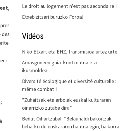
Le droit au logement n’est pas secondaire !
ent,
Etxebizitzari buruzko Foroa!
opres
é des
Vidéos
érite
Niko Etxart eta EHZ, transmisioa urtez urte
cœur
Arnasguneen gaia: kontzeptua eta
ikusmoldea
Diversité écologique et diversité culturelle :
même combat !
“Zuhaitzak eta arbolak euskal kulturaren
té
oinarrizko zutabe dira”
Beñat Oihartzabal: “Belaunaldi bakoitzak
 à
beharko du euskararen hautua egin; baikorra