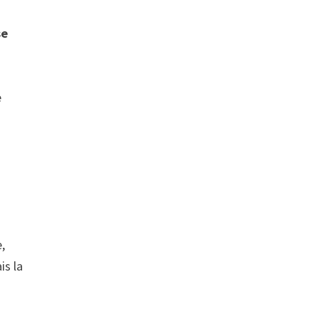
s
se
e
e,
is la