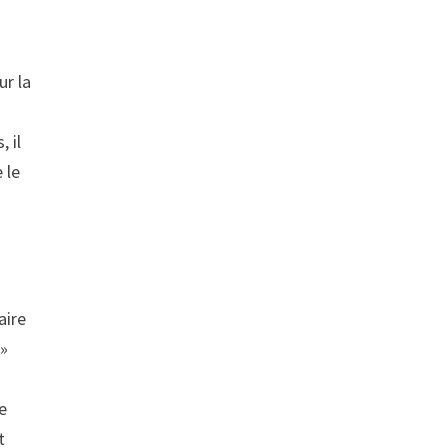
ur la
 il
 le
aire
»
le
t