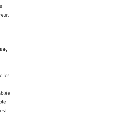
la
reur,
que,
e les
mblée
ple
’est