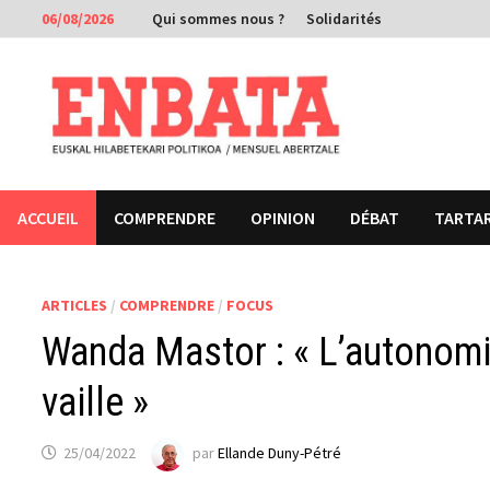
Passer
06/08/2026
Qui sommes nous ?
Solidarités
au
contenu
ACCUEIL
COMPRENDRE
OPINION
DÉBAT
TARTA
ARTICLES
/
COMPRENDRE
/
FOCUS
Wanda Mastor : « L’autonomie
vaille »
25/04/2022
par
Ellande Duny-Pétré