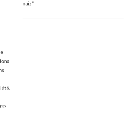
naiz”
s
de
tions
ons
iété.
tre-