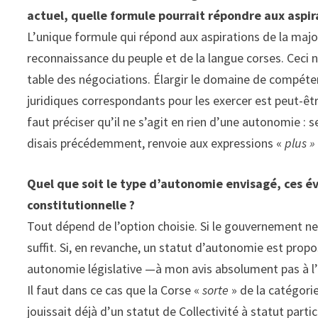
actuel, quelle formule pourrait répondre aux aspir
L’unique formule qui répond aux aspirations de la majori
reconnaissance du peuple et de la langue corses. Ceci n’e
table des négociations. Élargir le domaine de compétence
juridiques correspondants pour les exercer est peut-êt
faut préciser qu’il ne s’agit en rien d’une autonomie :
disais précédemment, renvoie aux expressions «
plus »
Quel que soit le type d’autonomie envisagé, ces év
constitutionnelle ?
Tout dépend de l’option choisie. Si le gouvernement ne
suffit. Si, en revanche, un statut d’autonomie est prop
autonomie législative —à mon avis absolument pas à l’o
Il faut dans ce cas que la Corse «
sorte
» de la catégorie
jouissait déjà d’un statut de Collectivité à statut par