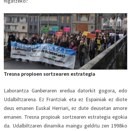
higatzeko?
Tresna propioen sortzearen estrategia
Laborantza Ganberaren eredua datorkit gogora, edo
Udalbiltzarena. Ez Frantziak eta ez Espainiak ez diote
deus emanen Euskal Herriari, ez dute deusetan amore
emanen. Tresna propioak sortzearen estrategia egokia
da. Udalbiltzaren dinamika maingu gelditu zen 1998ko