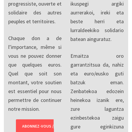
progressiste, ouverte et
ikuspegi argiki
solidaire des autres
aurrerakoi, ireki eta
peuples et territoires.
beste herri eta
lurraldeekiko solidario
Chaque don a de
batean ainguratuz.
l’importance, même si
vous ne pouvez donner
Emaitza oro
que quelques euros.
garrantzitsua da, nahiz
Quel que soit son
eta euro/eusko guti
montant, votre soutien
batzuk eman.
est essentiel pour nous
Zenbatekoa edozein
permettre de continuer
heinekoa izanik ere,
notre mission.
zure laguntza
ezinbestekoa zaigu
gure eginkizuna
ABONNEZ-VOUS /