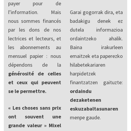
payer pour de
l’information. Mais
Garai gogorrak dira, eta
nous sommes financés
badakigu denek ez
par les dons de nos
dutela informazioa
lectrices et lecteurs, et
ordaintzeko ahalik.
les abonnements au
Baina irakurleen
mensuel papier : nous
emaitzek eta paperezko
dépendons de la
hilabetekariaren
générosité de celles
harpidetzek
et ceux qui peuvent
finantzatzen gaituzte:
se le permettre.
ordaindu
dezaketenen
« Les choses sans prix
eskuzabaltasunaren
ont souvent une
menpe gaude.
grande valeur » Mixel