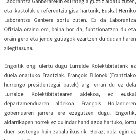
Laborantza Ganberarekin estrategia guztiz aldatu zuten,
eta ikastolak erreferentzia gisa harturik, Euskal Herriko
Laborantza Ganbera sortu zuten. Ez da Laborantza
Ofiziala oraino ere, baina hor da, funtzionatzen du eta
orain gero eta jende gutiagok ezartzen du dudan haren
zilegitasuna.
Engoitik ongi ulertu dugu Lurralde Kolektibitaterik ez
duela onartuko Frantziak. François Fillonek (Frantziako
hurrengo presidentegai batek) argi erran du ez dela
Lurralde Kolektibitatearen aldekoa, ez euskal
departamenduaren aldekoa. François Hollanderen
gobernuaren jarrera ere ezagutzen dugu. Engoitik,
aldarrikapen horrek ez du indar handiagoa hartuko, lortu
duen sostengu hain zabala ikusirik. Beraz, nola egin ez