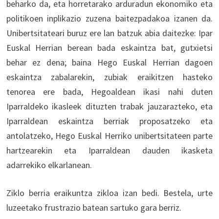
beharko da, eta horretarako arduradun ekonomiko eta
politikoen inplikazio zuzena baitezpadakoa izanen da.
Unibertsitateari buruz ere lan batzuk abia daitezke: Ipar
Euskal Herrian berean bada eskaintza bat, gutxietsi
behar ez dena; baina Hego Euskal Herrian dagoen
eskaintza zabalarekin, zubiak eraikitzen hasteko
tenorea ere bada, Hegoaldean ikasi nahi duten
Iparraldeko ikasleek dituzten trabak jauzarazteko, eta
Iparraldean eskaintza berriak proposatzeko eta
antolatzeko, Hego Euskal Herriko unibertsitateen parte
hartzearekin eta Iparraldean dauden ikasketa
adarrekiko elkarlanean.
Ziklo berria eraikuntza zikloa izan bedi. Bestela, urte
luzeetako frustrazio batean sartuko gara berriz.