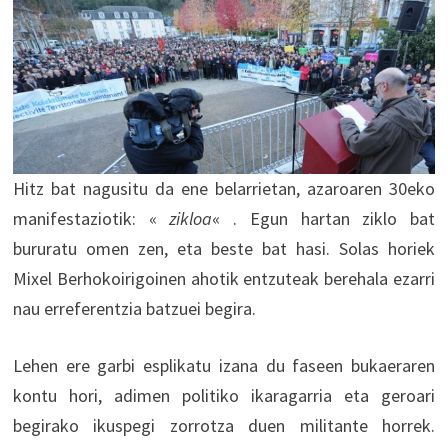
Hitz bat nagusitu da ene belarrietan, azaroaren 30eko
manifestaziotik: «
zikloa
« . Egun hartan ziklo bat
bururatu omen zen, eta beste bat hasi. Solas horiek
Mixel Berhokoirigoinen ahotik entzuteak berehala ezarri
nau erreferentzia batzuei begira.
Lehen ere garbi esplikatu izana du faseen bukaeraren
kontu hori, adimen politiko ikaragarria eta geroari
begirako ikuspegi zorrotza duen militante horrek.