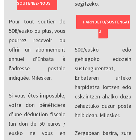
segitzeko.
SOUTENEZ-NOUS
Pour tout soutien de
HARPIDETU/SUSTENGAT
50€/eusko ou plus, vous
U
pourrez recevoir ou
offrir un abonnement
50€/eusko edo
annuel d'Enbata à
gehiagoko edozein
l'adresse postale
sustengurentzat,
indiquée. Milesker.
Enbataren urteko
harpidetza lortzen edo
Si vous êtes imposable,
eskaintzen ahalko duzu
votre don bénéficiera
zehaztuko duzun posta
d’une déduction fiscale
helbidean. Milesker.
(un don de 50 euros /
eusko ne vous en
Zergapean bazira, zure