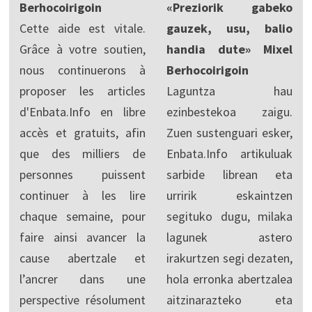
Berhocoirigoin
«Preziorik gabeko
Cette aide est vitale.
gauzek, usu, balio
Grâce à votre soutien,
handia dute» Mixel
nous continuerons à
Berhocoirigoin
proposer les articles
Laguntza hau
d'Enbata.Info en libre
ezinbestekoa zaigu.
accès et gratuits, afin
Zuen sustenguari esker,
que des milliers de
Enbata.Info artikuluak
personnes puissent
sarbide librean eta
continuer à les lire
urririk eskaintzen
chaque semaine, pour
segituko dugu, milaka
faire ainsi avancer la
lagunek astero
cause abertzale et
irakurtzen segi dezaten,
l’ancrer dans une
hola erronka abertzalea
perspective résolument
aitzinarazteko eta