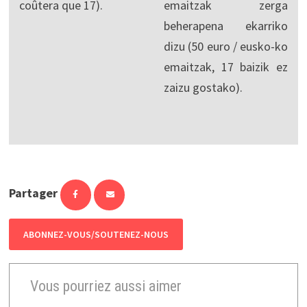
coûtera que 17).
emaitzak zerga
beherapena ekarriko
dizu (50 euro / eusko-ko
emaitzak, 17 baizik ez
zaizu gostako).
Partager
ABONNEZ-VOUS/SOUTENEZ-NOUS
Vous pourriez aussi aimer