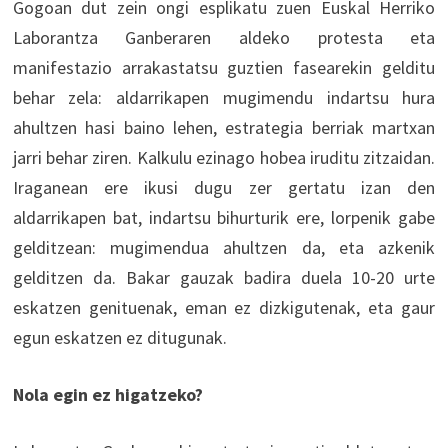
Gogoan dut zein ongi esplikatu zuen Euskal Herriko
Laborantza Ganberaren aldeko protesta eta
manifestazio arrakastatsu guztien fasearekin gelditu
behar zela: aldarrikapen mugimendu indartsu hura
ahultzen hasi baino lehen, estrategia berriak martxan
jarri behar ziren. Kalkulu ezinago hobea iruditu zitzaidan.
Iraganean ere ikusi dugu zer gertatu izan den
aldarrikapen bat, indartsu bihurturik ere, lorpenik gabe
gelditzean: mugimendua ahultzen da, eta azkenik
gelditzen da. Bakar gauzak badira duela 10-20 urte
eskatzen genituenak, eman ez dizkigutenak, eta gaur
egun eskatzen ez ditugunak.
Nola egin ez higatzeko?