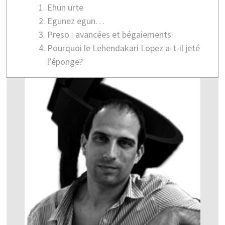
Ehun urte
Egunez egun…
Preso : avancées et bégaiements
Pourquoi le Lehendakari Lopez a-t-il jeté
l’éponge?