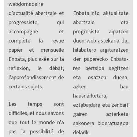
webdomadaire
d’actualité abertzale et
Enbata.info aktualitate
progressiste, qui
abertzale eta
accompagne et
progresista aipatzen
complète la revue
duen web astekaria da,
papier et mensuelle
hilabatero argitaratzen
Enbata, plus axée sur la
den paperezko Enbata-
réflexion, le débat,
ren bertsioa segitzen
l’approfondissement de
eta osatzen duena,
certains sujets.
azken hau
hausnarketara,
Les temps sont
eztabaidara eta zenbait
difficiles, et nous savons
gairen azterketa
que tout le monde n’a
sakonera bideratuagoa
pas la possibilité de
delarik.