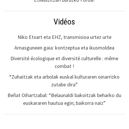
Vidéos
Niko Etxart eta EHZ, transmisioa urtez urte
Arnasguneen gaia: kontzeptua eta ikusmoldea
Diversité écologique et diversité culturelle : même
combat !
“Zuhaitzak eta arbolak euskal kulturaren oinarrizko
zutabe dira”
Beñat Oihartzabal: “Belaunaldi bakoitzak beharko du
euskararen hautua egin; baikorra naiz”