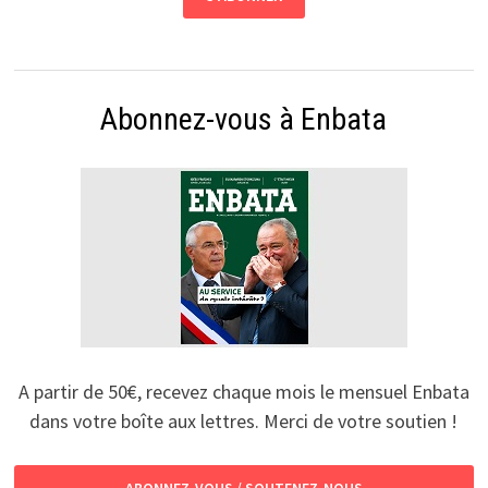
Abonnez-vous à Enbata
A partir de 50€, recevez chaque mois le mensuel Enbata
dans votre boîte aux lettres. Merci de votre soutien !
ABONNEZ-VOUS / SOUTENEZ-NOUS