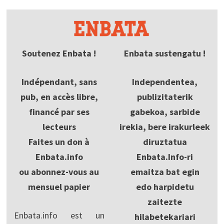
Soutenez Enbata !
Enbata sustengatu !
Indépendant, sans
Independentea,
pub, en accès libre,
publizitaterik
financé par ses
gabekoa, sarbide
lecteurs
irekia, bere irakurleek
Faites un don à
diruztatua
Enbata.info
Enbata.Info-ri
ou abonnez-vous au
emaitza bat egin
mensuel papier
edo harpidetu
zaitezte
Enbata.info est un
hilabetekariari