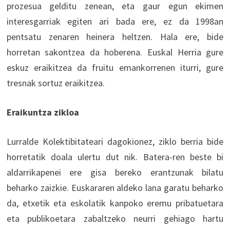
prozesua gelditu zenean, eta gaur egun ekimen
interesgarriak egiten ari bada ere, ez da 1998an
pentsatu zenaren heinera heltzen. Hala ere, bide
horretan sakontzea da hoberena. Euskal Herria gure
eskuz eraikitzea da fruitu emankorrenen iturri, gure
tresnak sortuz eraikitzea.
Eraikuntza zikloa
Lurralde Kolektibitateari dagokionez, ziklo berria bide
horretatik doala ulertu dut nik. Batera-ren beste bi
aldarrikapenei ere gisa bereko erantzunak bilatu
beharko zaizkie. Euskararen aldeko lana garatu beharko
da, etxetik eta eskolatik kanpoko eremu pribatuetara
eta publikoetara zabaltzeko neurri gehiago hartu