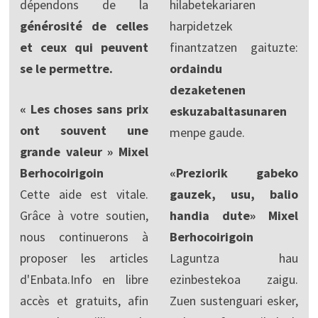
dépendons de la
hilabetekariaren
générosité de celles
harpidetzek
et ceux qui peuvent
finantzatzen gaituzte:
se le permettre.
ordaindu
dezaketenen
« Les choses sans prix
eskuzabaltasunaren
ont souvent une
menpe gaude.
grande valeur » Mixel
Berhocoirigoin
«Preziorik gabeko
Cette aide est vitale.
gauzek, usu, balio
Grâce à votre soutien,
handia dute» Mixel
nous continuerons à
Berhocoirigoin
proposer les articles
Laguntza hau
d'Enbata.Info en libre
ezinbestekoa zaigu.
accès et gratuits, afin
Zuen sustenguari esker,