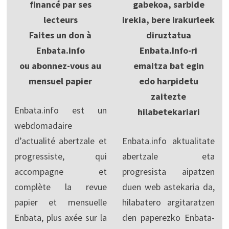
financé par ses
gabekoa, sarbide
lecteurs
irekia, bere irakurleek
Faites un don à
diruztatua
Enbata.info
Enbata.Info-ri
ou abonnez-vous au
emaitza bat egin
mensuel papier
edo harpidetu
zaitezte
Enbata.info est un
hilabetekariari
webdomadaire
d’actualité abertzale et
Enbata.info aktualitate
progressiste, qui
abertzale eta
accompagne et
progresista aipatzen
complète la revue
duen web astekaria da,
papier et mensuelle
hilabatero argitaratzen
Enbata, plus axée sur la
den paperezko Enbata-