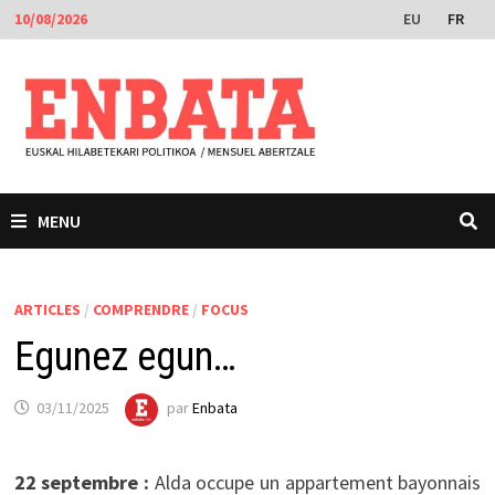
Passer
EU
FR
10/08/2026
au
contenu
MENU
ARTICLES
/
COMPRENDRE
/
FOCUS
Egunez egun…
03/11/2025
par
Enbata
22 septembre :
Alda occupe un appartement bayonnais