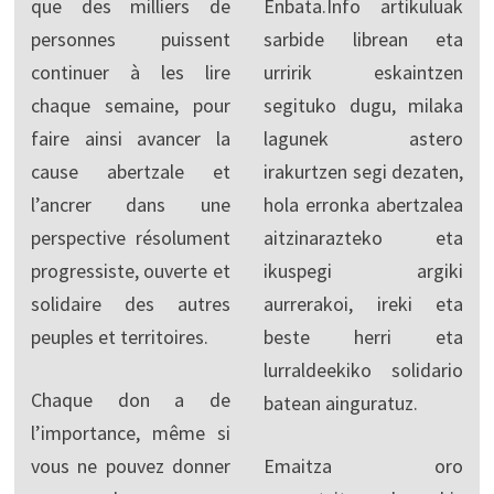
que des milliers de
Enbata.Info artikuluak
personnes puissent
sarbide librean eta
continuer à les lire
urririk eskaintzen
chaque semaine, pour
segituko dugu, milaka
faire ainsi avancer la
lagunek astero
cause abertzale et
irakurtzen segi dezaten,
l’ancrer dans une
hola erronka abertzalea
perspective résolument
aitzinarazteko eta
progressiste, ouverte et
ikuspegi argiki
solidaire des autres
aurrerakoi, ireki eta
peuples et territoires.
beste herri eta
lurraldeekiko solidario
Chaque don a de
batean ainguratuz.
l’importance, même si
vous ne pouvez donner
Emaitza oro