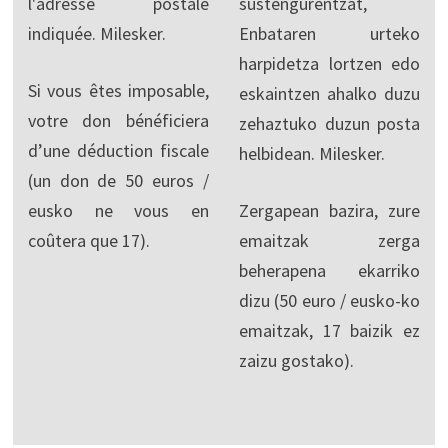
l'adresse postale
sustengurentzat,
indiquée. Milesker.
Enbataren urteko
harpidetza lortzen edo
Si vous êtes imposable,
eskaintzen ahalko duzu
votre don bénéficiera
zehaztuko duzun posta
d’une déduction fiscale
helbidean. Milesker.
(un don de 50 euros /
eusko ne vous en
Zergapean bazira, zure
coûtera que 17).
emaitzak zerga
beherapena ekarriko
dizu (50 euro / eusko-ko
emaitzak, 17 baizik ez
zaizu gostako).