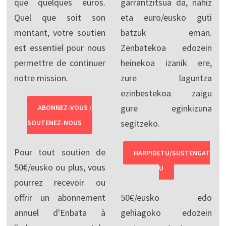
que quelques euros.
garrantzitsua da, nahiz
Quel que soit son
eta euro/eusko guti
montant, votre soutien
batzuk eman.
est essentiel pour nous
Zenbatekoa edozein
permettre de continuer
heinekoa izanik ere,
notre mission.
zure laguntza
ezinbestekoa zaigu
gure eginkizuna
ABONNEZ-VOUS /
segitzeko.
SOUTENEZ-NOUS
Pour tout soutien de
HARPIDETU/SUSTENGAT
50€/eusko ou plus, vous
U
pourrez recevoir ou
offrir un abonnement
50€/eusko edo
annuel d'Enbata à
gehiagoko edozein