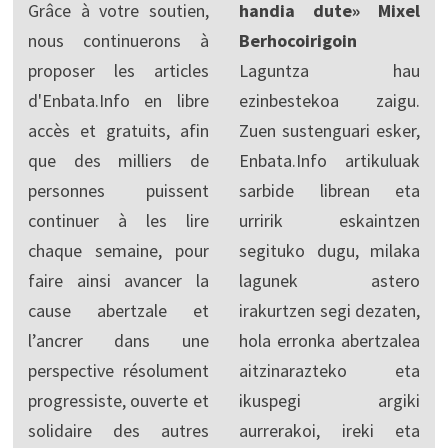
Grâce à votre soutien,
handia dute» Mixel
nous continuerons à
Berhocoirigoin
proposer les articles
Laguntza hau
d'Enbata.Info en libre
ezinbestekoa zaigu.
accès et gratuits, afin
Zuen sustenguari esker,
que des milliers de
Enbata.Info artikuluak
personnes puissent
sarbide librean eta
continuer à les lire
urririk eskaintzen
chaque semaine, pour
segituko dugu, milaka
faire ainsi avancer la
lagunek astero
cause abertzale et
irakurtzen segi dezaten,
l’ancrer dans une
hola erronka abertzalea
perspective résolument
aitzinarazteko eta
progressiste, ouverte et
ikuspegi argiki
solidaire des autres
aurrerakoi, ireki eta