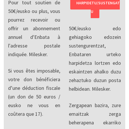
Pour tout soutien de
HARPIDETU/SUSTENGAT
50€/eusko ou plus, vous
U
pourrez recevoir ou
offrir un abonnement
50€/eusko edo
annuel d'Enbata à
gehiagoko edozein
l'adresse postale
sustengurentzat,
indiquée. Milesker.
Enbataren urteko
harpidetza lortzen edo
Si vous êtes imposable,
eskaintzen ahalko duzu
votre don bénéficiera
zehaztuko duzun posta
d’une déduction fiscale
helbidean. Milesker.
(un don de 50 euros /
eusko ne vous en
Zergapean bazira, zure
coûtera que 17).
emaitzak zerga
beherapena ekarriko