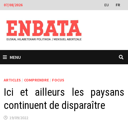
Passer
EU
FR
07/08/2026
au
contenu
MENU
ARTICLES
/
COMPRENDRE
/
FOCUS
Ici et ailleurs les paysans
continuent de disparaître
19/09/2022