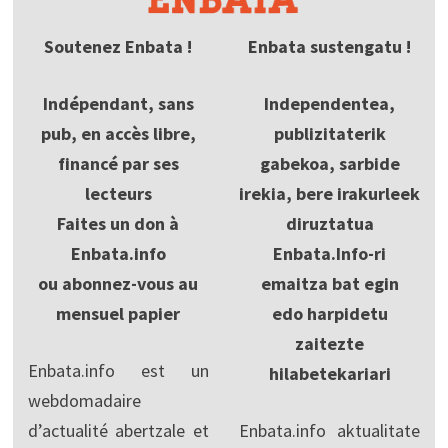
Soutenez Enbata !
Enbata sustengatu !
Indépendant, sans
Independentea,
pub, en accès libre,
publizitaterik
financé par ses
gabekoa, sarbide
lecteurs
irekia, bere irakurleek
Faites un don à
diruztatua
Enbata.info
Enbata.Info-ri
ou abonnez-vous au
emaitza bat egin
mensuel papier
edo harpidetu
zaitezte
Enbata.info est un
hilabetekariari
webdomadaire
d’actualité abertzale et
Enbata.info aktualitate