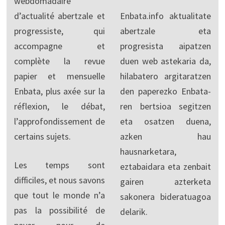
webdomadaire
d’actualité abertzale et
Enbata.info aktualitate
progressiste, qui
abertzale eta
accompagne et
progresista aipatzen
complète la revue
duen web astekaria da,
papier et mensuelle
hilabatero argitaratzen
Enbata, plus axée sur la
den paperezko Enbata-
réflexion, le débat,
ren bertsioa segitzen
l’approfondissement de
eta osatzen duena,
certains sujets.
azken hau
hausnarketara,
Les temps sont
eztabaidara eta zenbait
difficiles, et nous savons
gairen azterketa
que tout le monde n’a
sakonera bideratuagoa
pas la possibilité de
delarik.