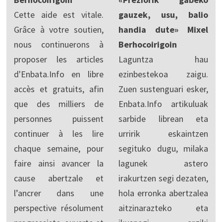
Cette aide est vitale.
gauzek, usu, balio
Grâce à votre soutien,
handia dute» Mixel
nous continuerons à
Berhocoirigoin
proposer les articles
Laguntza hau
d'Enbata.Info en libre
ezinbestekoa zaigu.
accès et gratuits, afin
Zuen sustenguari esker,
que des milliers de
Enbata.Info artikuluak
personnes puissent
sarbide librean eta
continuer à les lire
urririk eskaintzen
chaque semaine, pour
segituko dugu, milaka
faire ainsi avancer la
lagunek astero
cause abertzale et
irakurtzen segi dezaten,
l’ancrer dans une
hola erronka abertzalea
perspective résolument
aitzinarazteko eta