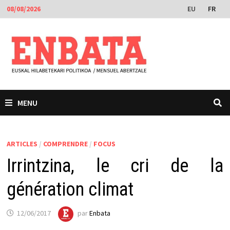
Passer
EU
FR
08/08/2026
au
contenu
MENU
ARTICLES
/
COMPRENDRE
/
FOCUS
Irrintzina, le cri de la
génération climat
12/06/2017
par
Enbata