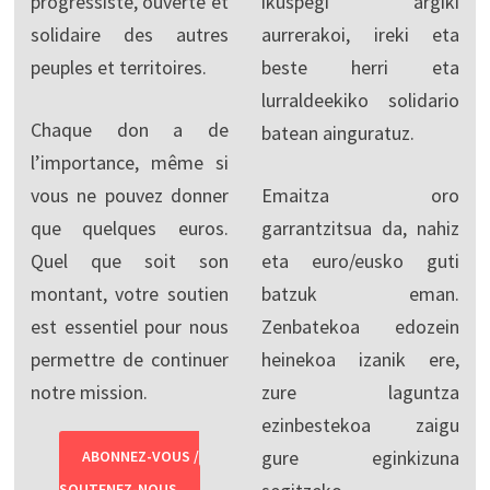
progressiste, ouverte et
ikuspegi argiki
solidaire des autres
aurrerakoi, ireki eta
peuples et territoires.
beste herri eta
lurraldeekiko solidario
Chaque don a de
batean ainguratuz.
l’importance, même si
vous ne pouvez donner
Emaitza oro
que quelques euros.
garrantzitsua da, nahiz
Quel que soit son
eta euro/eusko guti
montant, votre soutien
batzuk eman.
est essentiel pour nous
Zenbatekoa edozein
permettre de continuer
heinekoa izanik ere,
notre mission.
zure laguntza
ezinbestekoa zaigu
gure eginkizuna
ABONNEZ-VOUS /
SOUTENEZ-NOUS