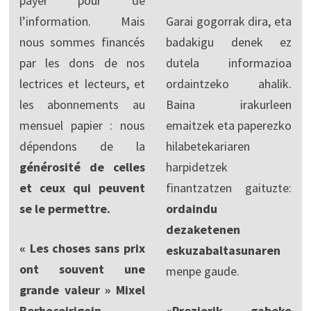
payer pour de
l’information. Mais
Garai gogorrak dira, eta
nous sommes financés
badakigu denek ez
par les dons de nos
dutela informazioa
lectrices et lecteurs, et
ordaintzeko ahalik.
les abonnements au
Baina irakurleen
mensuel papier : nous
emaitzek eta paperezko
dépendons de la
hilabetekariaren
générosité de celles
harpidetzek
et ceux qui peuvent
finantzatzen gaituzte:
se le permettre.
ordaindu
dezaketenen
« Les choses sans prix
eskuzabaltasunaren
ont souvent une
menpe gaude.
grande valeur » Mixel
Berhocoirigoin
«Preziorik gabeko