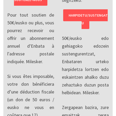
segitzeko.
Pour tout soutien de
HARPIDETU/SUSTENGAT
50€/eusko ou plus, vous
U
pourrez recevoir ou
offrir un abonnement
50€/eusko edo
annuel d'Enbata à
gehiagoko edozein
l'adresse postale
sustengurentzat,
indiquée. Milesker.
Enbataren urteko
harpidetza lortzen edo
Si vous êtes imposable,
eskaintzen ahalko duzu
votre don bénéficiera
zehaztuko duzun posta
d’une déduction fiscale
helbidean. Milesker.
(un don de 50 euros /
eusko ne vous en
Zergapean bazira, zure
coûtera que 17).
emaitzak zerga