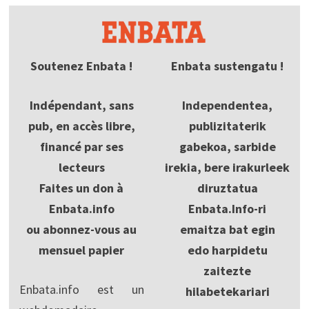
Soutenez Enbata !
Enbata sustengatu !
Indépendant, sans
Independentea,
pub, en accès libre,
publizitaterik
financé par ses
gabekoa, sarbide
lecteurs
irekia, bere irakurleek
Faites un don à
diruztatua
Enbata.info
Enbata.Info-ri
ou abonnez-vous au
emaitza bat egin
mensuel papier
edo harpidetu
zaitezte
Enbata.info est un
hilabetekariari