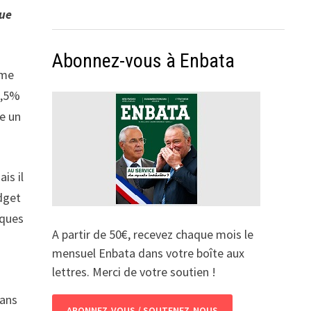
que
Abonnez-vous à Enbata
ome
6,5%
me un
is il
udget
lques
A partir de 50€, recevez chaque mois le
mensuel Enbata dans votre boîte aux
lettres. Merci de votre soutien !
dans
ABONNEZ-VOUS / SOUTENEZ-NOUS