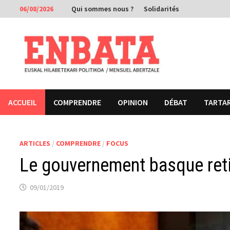
Passer
06/08/2026
Qui sommes nous ?
Solidarités
au
contenu
ACCUEIL
COMPRENDRE
OPINION
DÉBAT
TARTA
ARTICLES
/
COMPRENDRE
/
FOCUS
Le gouvernement basque reti
09/01/2019