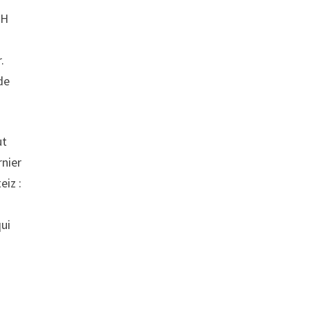
EH
.
de
ut
rnier
eiz :
qui