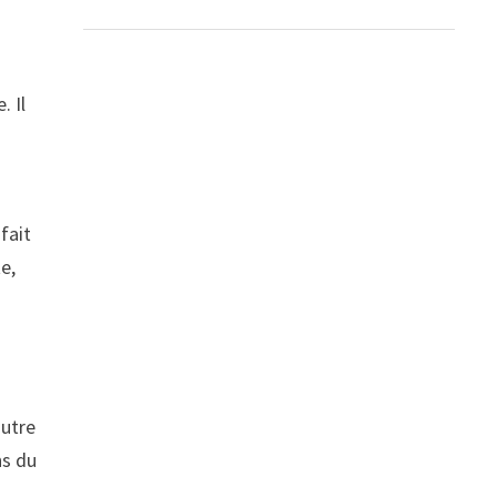
. Il
fait
e,
autre
ns du