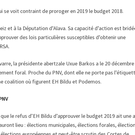
 se voit contraint de proroger en 2019 le budget 2018.
eiz et à la Députation d’Alava. Sa capacité d’action est bridée
prouver des lois particulières susceptibles d’obtenir une
 RSA.
avarre, la présidente abertzale Uxue Barkos a le 20 décembre 
lement foral. Proche du PNV, dont elle ne porte pas l’étiquett
ne coalition où figurent EH Bildu et Podemos.
 PNV
ue le refus d’EH Bildu d’approuver le budget 2019 ait une 
uront lieu : élections municipales, élections forales, électio
 élections européennes et peut-être scrutin des Cortes de