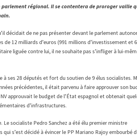
 parlement régional. Il se contentera de proroger vaille 
hain.
u’il décidait de ne pas présenter devant le parlement auton
 de 12 milliards d’euros (991 millions d’investissement et 
aire liguée contre lui, il ne souhaite pas s’infliger à lui-mê
 ses 28 députés et fort du soutien de 9 élus socialistes. Ma
 années précédentes, il était parvenu à faire approuver son b
PNV approuvait le budget de l’État espagnol et obtenait que
mentaires d’infrastructures.
 Le socialiste Pedro Sanchez a été élu premier ministre
s qui s’est décidé à évincer le PP Mariano Rajoy embourbé 