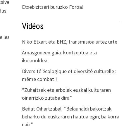
ssive
Etxebizitzari buruzko Foroa!
efus
Vidéos
e les
Niko Etxart eta EHZ, transmisioa urtez urte
Arnasguneen gaia: kontzeptua eta
ikusmoldea
Diversité écologique et diversité culturelle :
même combat !
“Zuhaitzak eta arbolak euskal kulturaren
oinarrizko zutabe dira”
Beñat Oihartzabal: “Belaunaldi bakoitzak
beharko du euskararen hautua egin; baikorra
naiz”