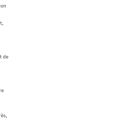
ion
t,
t de
re
rès,