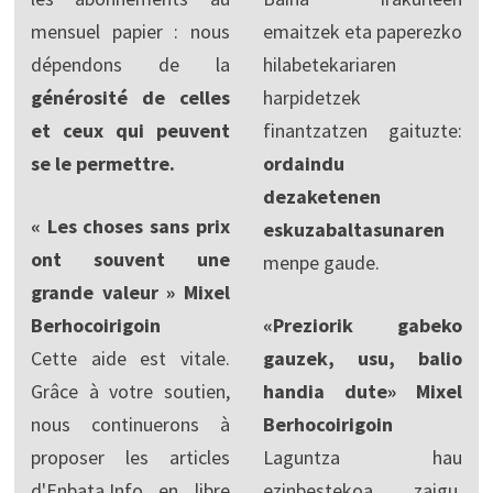
mensuel papier : nous
emaitzek eta paperezko
dépendons de la
hilabetekariaren
générosité de celles
harpidetzek
et ceux qui peuvent
finantzatzen gaituzte:
se le permettre.
ordaindu
dezaketenen
« Les choses sans prix
eskuzabaltasunaren
ont souvent une
menpe gaude.
grande valeur » Mixel
Berhocoirigoin
«Preziorik gabeko
Cette aide est vitale.
gauzek, usu, balio
Grâce à votre soutien,
handia dute» Mixel
nous continuerons à
Berhocoirigoin
proposer les articles
Laguntza hau
d'Enbata.Info en libre
ezinbestekoa zaigu.