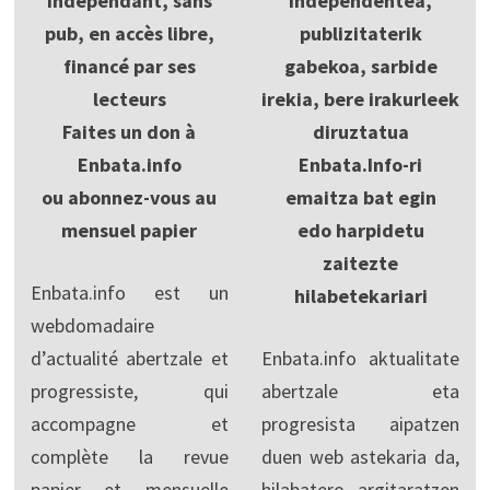
Indépendant, sans
Independentea,
pub, en accès libre,
publizitaterik
financé par ses
gabekoa, sarbide
lecteurs
irekia, bere irakurleek
Faites un don à
diruztatua
Enbata.info
Enbata.Info-ri
ou abonnez-vous au
emaitza bat egin
mensuel papier
edo harpidetu
zaitezte
Enbata.info est un
hilabetekariari
webdomadaire
d’actualité abertzale et
Enbata.info aktualitate
progressiste, qui
abertzale eta
accompagne et
progresista aipatzen
complète la revue
duen web astekaria da,
papier et mensuelle
hilabatero argitaratzen