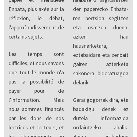
Enbata, plus axée sur la
den paperezko Enbata-
réflexion, le débat,
ren bertsioa segitzen
l’approfondissement de
eta osatzen duena,
certains sujets.
azken hau
hausnarketara,
Les temps sont
eztabaidara eta zenbait
difficiles, et nous savons
gairen azterketa
que tout le monde n’a
sakonera bideratuagoa
pas la possibilité de
delarik.
payer pour de
l’information. Mais
Garai gogorrak dira, eta
nous sommes financés
badakigu denek ez
par les dons de nos
dutela informazioa
lectrices et lecteurs, et
ordaintzeko ahalik.
les abonnements au
Baina irakurleen