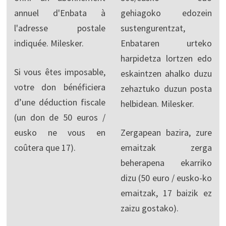
annuel d'Enbata à
gehiagoko edozein
l'adresse postale
sustengurentzat,
indiquée. Milesker.
Enbataren urteko
harpidetza lortzen edo
Si vous êtes imposable,
eskaintzen ahalko duzu
votre don bénéficiera
zehaztuko duzun posta
d’une déduction fiscale
helbidean. Milesker.
(un don de 50 euros /
eusko ne vous en
Zergapean bazira, zure
coûtera que 17).
emaitzak zerga
beherapena ekarriko
dizu (50 euro / eusko-ko
emaitzak, 17 baizik ez
zaizu gostako).