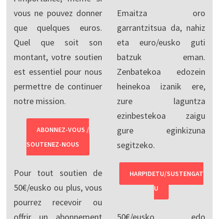
vous ne pouvez donner
Emaitza oro
que quelques euros.
garrantzitsua da, nahiz
Quel que soit son
eta euro/eusko guti
montant, votre soutien
batzuk eman.
est essentiel pour nous
Zenbatekoa edozein
permettre de continuer
heinekoa izanik ere,
notre mission.
zure laguntza
ezinbestekoa zaigu
gure eginkizuna
ABONNEZ-VOUS /
segitzeko.
SOUTENEZ-NOUS
Pour tout soutien de
HARPIDETU/SUSTENGAT
50€/eusko ou plus, vous
U
pourrez recevoir ou
offrir un abonnement
50€/eusko edo