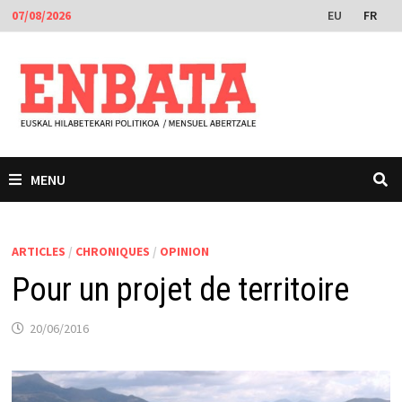
Passer
EU
FR
07/08/2026
au
contenu
MENU
ARTICLES
/
CHRONIQUES
/
OPINION
Pour un projet de territoire
20/06/2016