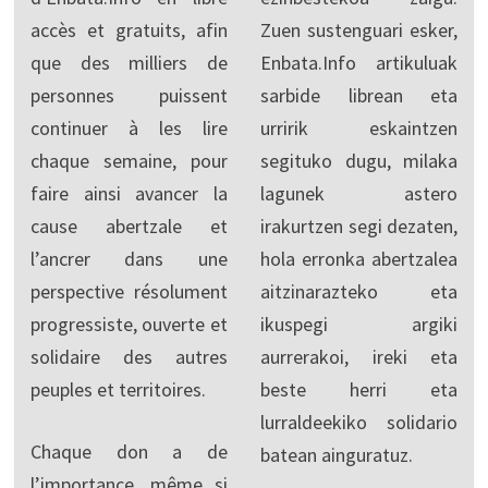
accès et gratuits, afin
Zuen sustenguari esker,
que des milliers de
Enbata.Info artikuluak
personnes puissent
sarbide librean eta
continuer à les lire
urririk eskaintzen
chaque semaine, pour
segituko dugu, milaka
faire ainsi avancer la
lagunek astero
cause abertzale et
irakurtzen segi dezaten,
l’ancrer dans une
hola erronka abertzalea
perspective résolument
aitzinarazteko eta
progressiste, ouverte et
ikuspegi argiki
solidaire des autres
aurrerakoi, ireki eta
peuples et territoires.
beste herri eta
lurraldeekiko solidario
Chaque don a de
batean ainguratuz.
l’importance, même si