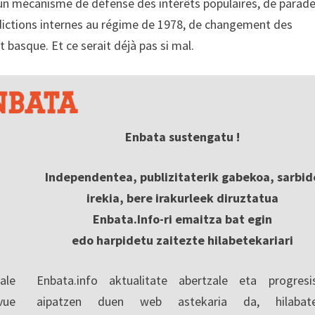
un mécanisme de défense des intérêts populaires, de parad
dictions internes au régime de 1978, de changement des
 basque. Et ce serait déjà pas si mal.
Enbata sustengatu !
Independentea, publizitaterik gabekoa, sarbid
irekia, bere irakurleek diruztatua
Enbata.Info-ri emaitza bat egin
edo harpidetu zaitezte hilabetekariari
ale
Enbata.info aktualitate abertzale eta progresi
vue
aipatzen duen web astekaria da, hilabate