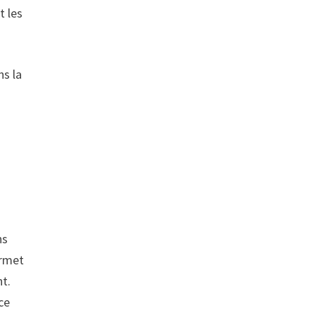
t les
ns la
s
ns
ermet
nt.
ce