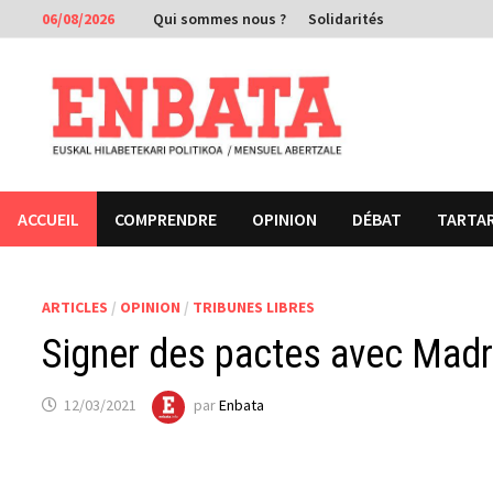
Passer
06/08/2026
Qui sommes nous ?
Solidarités
au
contenu
ACCUEIL
COMPRENDRE
OPINION
DÉBAT
TARTA
ARTICLES
/
OPINION
/
TRIBUNES LIBRES
Signer des pactes avec Madri
12/03/2021
par
Enbata