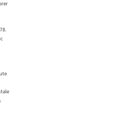
orer
78.
ec
aute
ntale
s