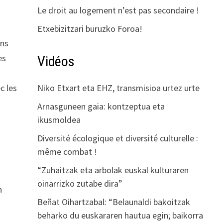
Le droit au logement n’est pas secondaire !
H
Etxebizitzari buruzko Foroa!
ans
es
Vidéos
Niko Etxart eta EHZ, transmisioa urtez urte
c les
Arnasguneen gaia: kontzeptua eta
ikusmoldea
Diversité écologique et diversité culturelle :
même combat !
“Zuhaitzak eta arbolak euskal kulturaren
oinarrizko zutabe dira”
n
Beñat Oihartzabal: “Belaunaldi bakoitzak
beharko du euskararen hautua egin; baikorra