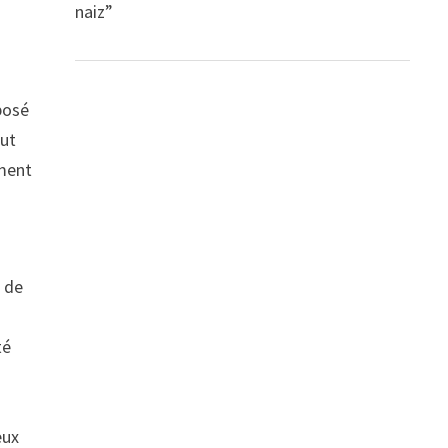
naiz”
posé
fut
ement
t de
té
eux