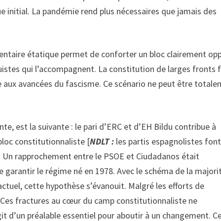
e initial. La pandémie rend plus nécessaires que jamais des
ementaire étatique permet de conforter un bloc clairement op
quistes qui l’accompagnent. La constitution de larges fronts 
 aux avancées du fascisme. Ce scénario ne peut être total
e, est la suivante : le pari d’ERC et d’EH Bildu contribue à
loc constitutionnaliste [
NDLT :
les partis espagnolistes fon
 Un rapprochement entre le PSOE et Ciudadanos était
e garantir le régime né en 1978. Avec le schéma de la majori
ctuel, cette hypothèse s’évanouit. Malgré les efforts de
Ces fractures au cœur du camp constitutionnaliste ne
git d’un préalable essentiel pour aboutir à un changement. C