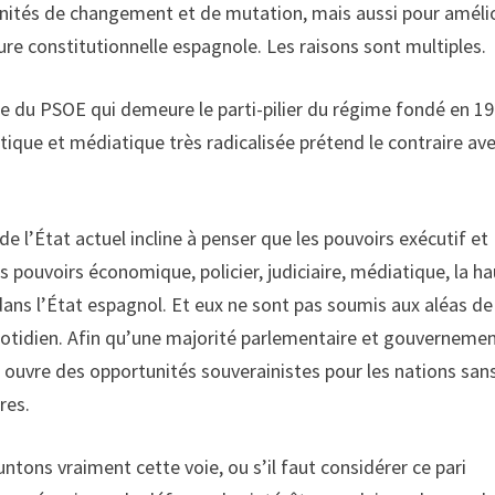
tunités de changement et de mutation, mais aussi pour améli
ure constitutionnelle espagnole. Les raisons sont multiples.
que du PSOE qui demeure le parti-pilier du régime fondé en 19
itique et médiatique très radicalisée prétend le contraire av
e l’État actuel incline à penser que les pouvoirs exécutif et
s pouvoirs économique, policier, judiciaire, médiatique, la h
dans l’État espagnol. Et eux ne sont pas soumis aux aléas de
uotidien. Afin qu’une majorité parlementaire et gouverneme
 ouvre des opportunités souverainistes pour les nations san
res.
tons vraiment cette voie, ou s’il faut considérer ce pari