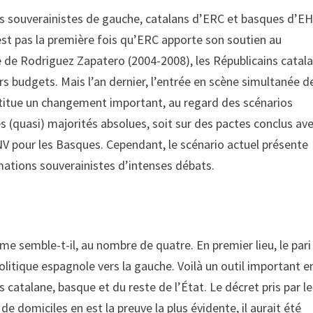
 les souverainistes de gauche, catalans d’ERC et basques d’E
n’est pas la première fois qu’ERC apporte son soutien au
 de Rodriguez Zapatero (2004-2008), les Républicains catal
rs budgets. Mais l’an dernier, l’entrée en scène simultanée d
stitue un changement important, au regard des scénarios
es (quasi) majorités absolues, soit sur des pactes conclus ave
NV pour les Basques. Cependant, le scénario actuel présente
rmations souverainistes d’intenses débats.
e semble-t-il, au nombre de quatre. En premier lieu, le pari
olitique espagnole vers la gauche. Voilà un outil important e
 catalane, basque et du reste de l’État. Le décret pris par le
domiciles en est la preuve la plus évidente, il aurait été