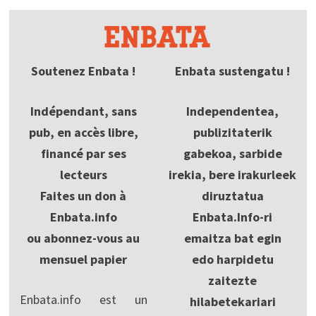
Soutenez Enbata !
Enbata sustengatu !
Indépendant, sans
Independentea,
pub, en accès libre,
publizitaterik
financé par ses
gabekoa, sarbide
lecteurs
irekia, bere irakurleek
Faites un don à
diruztatua
Enbata.info
Enbata.Info-ri
ou abonnez-vous au
emaitza bat egin
mensuel papier
edo harpidetu
zaitezte
Enbata.info est un
hilabetekariari