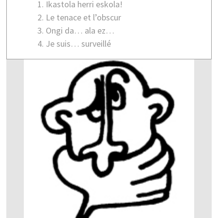
Ikastola herri eskola!
Le tenace et l’obscur
Ongi da… ala ez…
Je suis… surveillé