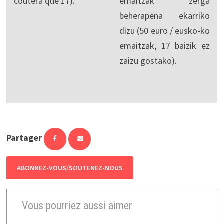
coûtera que 17).
emaitzak zerga
beherapena ekarriko
dizu (50 euro / eusko-ko
emaitzak, 17 baizik ez
zaizu gostako).
Partager
ABONNEZ-VOUS/SOUTENEZ-NOUS
Vous pourriez aussi aimer