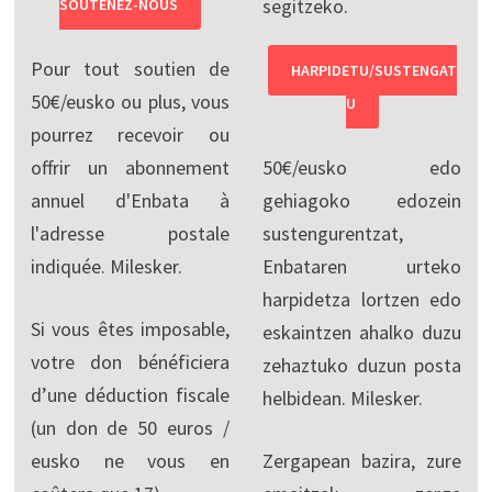
segitzeko.
SOUTENEZ-NOUS
Pour tout soutien de
HARPIDETU/SUSTENGAT
50€/eusko ou plus, vous
U
pourrez recevoir ou
offrir un abonnement
50€/eusko edo
annuel d'Enbata à
gehiagoko edozein
l'adresse postale
sustengurentzat,
indiquée. Milesker.
Enbataren urteko
harpidetza lortzen edo
Si vous êtes imposable,
eskaintzen ahalko duzu
votre don bénéficiera
zehaztuko duzun posta
d’une déduction fiscale
helbidean. Milesker.
(un don de 50 euros /
eusko ne vous en
Zergapean bazira, zure