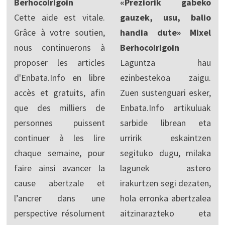
Berhocoirigoin
«Preziorik gabeko
Cette aide est vitale.
gauzek, usu, balio
Grâce à votre soutien,
handia dute» Mixel
nous continuerons à
Berhocoirigoin
proposer les articles
Laguntza hau
d'Enbata.Info en libre
ezinbestekoa zaigu.
accès et gratuits, afin
Zuen sustenguari esker,
que des milliers de
Enbata.Info artikuluak
personnes puissent
sarbide librean eta
continuer à les lire
urririk eskaintzen
chaque semaine, pour
segituko dugu, milaka
faire ainsi avancer la
lagunek astero
cause abertzale et
irakurtzen segi dezaten,
l’ancrer dans une
hola erronka abertzalea
perspective résolument
aitzinarazteko eta