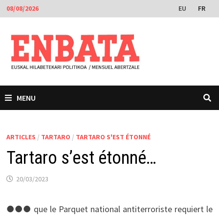
Passer
EU
FR
08/08/2026
au
contenu
MENU
ARTICLES
/
TARTARO
/
TARTARO S'EST ÉTONNÉ
Tartaro s’est étonné…
20/03/2023
●●● que le Parquet national antiterroriste requiert le