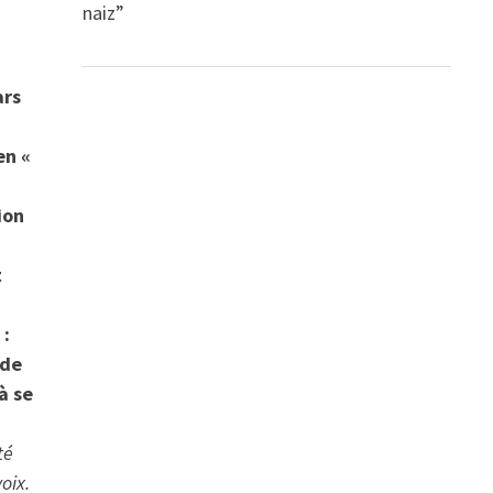
naiz”
ars
en «
ion
t
 :
 de
à se
té
oix.