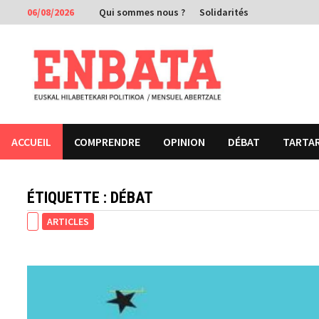
Passer
06/08/2026
Qui sommes nous ?
Solidarités
au
contenu
ACCUEIL
COMPRENDRE
OPINION
DÉBAT
TARTA
ÉTIQUETTE :
DÉBAT
ARTICLES