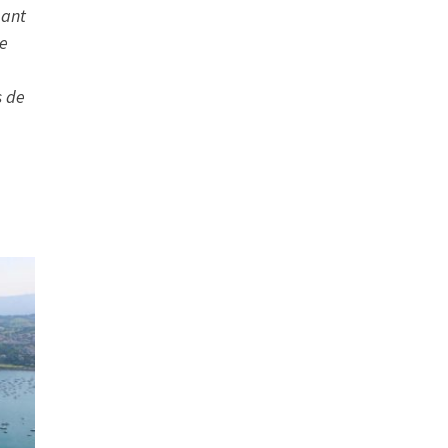
pant
de
,
s de